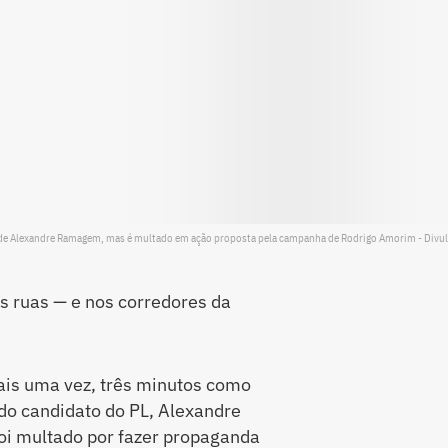
 de Alexandre Ramagem, mas é multado em ação proposta pela campanha de Rodrigo Amorim - Divu
as ruas — e nos corredores da
ais uma vez, três minutos como
 do candidato do PL, Alexandre
i multado por fazer propaganda