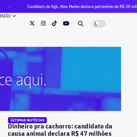
Candidato do Agir, Alex Melim declara patrimônio de R$ 30 milhões à Justiça El
INIÃO
ÚLTIMAS NOTÍCIAS
Dinheiro pra cachorro: candidato da
causa animal declara R$ 47 milhões