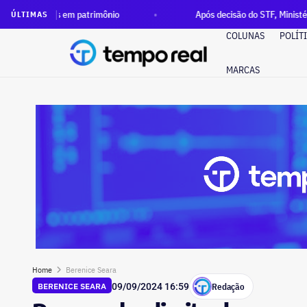
 em patrimônio
Após decisão do STF, Ministério Público pede
ÚLTIMAS
COLUNAS
POLÍT
MARCAS
Home
Berenice Seara
Redação
BERENICE SEARA
09/09/2024 16:59