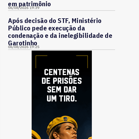
em patrimônio
06/08/2026 19:39
Após decisão do STF, Ministério
Público pede execução da
condenação e da inelegibilidade de
Garotinho
06/08/2026 19:25