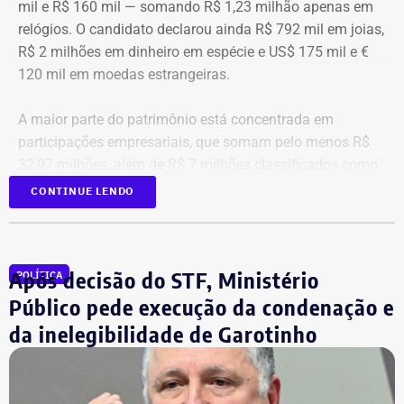
mil e R$ 160 mil — somando R$ 1,23 milhão apenas em
relógios. O candidato declarou ainda R$ 792 mil em joias,
R$ 2 milhões em dinheiro em espécie e US$ 175 mil e €
120 mil em moedas estrangeiras.
A maior parte do patrimônio está concentrada em
participações empresariais, que somam pelo menos R$
32,97 milhões, além de R$ 7 milhões classificados como
“valores de diversos créditos”. Também aparecem na
CONTINUE LENDO
relação imóveis, incluindo uma cobertura declarada por
R$ 884,1 mil e duas casas. Os valores correspondem à
declaração apresentada, sem informações, nos prints,
Após decisão do STF, Ministério
POLÍTICA
sobre marca, modelo ou valor de mercado dos relógios.
Público pede execução da condenação e
da inelegibilidade de Garotinho