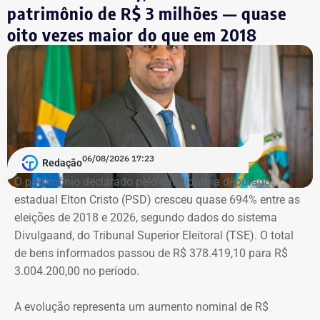
Símbolo dessa batalha, a atriz e jornalista Cristiane
patrimônio de R$ 3 milhões — quase
Machado vivenciou essa realidade em 2018, quando se
oito vezes maior do que em 2018
tornou conhecida do público ao filmar as agressões que
sofria do ex-marido, o empresário e ex-diplomata Sérgio
Schiller Thompson-Flores. Em setembro do ano seguinte,
a Justiça do Rio o condenou a três anos de prisão em
regime semiaberto.
Em conversa com o TEMPO REAL RJ, Cristiane analisa o
06/08/2026 17:23
Redação
que ainda falta às mulheres na hora de denunciar os
O patrimônio declarado pelo candidato a deputado
companheiros por violência doméstica.
estadual Elton Cristo (PSD) cresceu quase 694% entre as
eleições de 2018 e 2026, segundo dados do sistema
“Creio que duas coisas ainda impedem as mulheres de
Divulgaand, do Tribunal Superior Eleitoral (TSE). O total
seguirem adiante nesta batalha. A vergonha e o medo.
de bens informados passou de R$ 378.419,10 para R$
Porque é necessário ter mais do que coragem para seguir
3.004.200,00 no período.
adiante no enfrentamento à violência doméstica. Pois
muitas têm medo do agressor sob dois pontos de vista. O
A evolução representa um aumento nominal de R$
primeiro é o temor de continuar viva e estar ao lado do