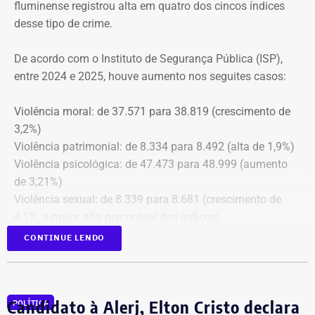
fluminense registrou alta em quatro dos cincos índices
Além disso, o tribunal aprovou a expedição de ofício com
desse tipo de crime.
cópia integral do processo ao Ministério Público do
Estado do Rio de Janeiro (MPRJ), para que avalie a
De acordo com o Instituto de Segurança Pública (ISP),
apuração de possíveis ilícitos nas esferas cível e criminal,
entre 2024 e 2025, houve aumento nos seguites casos:
e à Secretaria de Regime Próprio e Complementar do
Ministério da Previdência Social.
Violência moral: de 37.571 para 38.819 (crescimento de
3,2%)
Violência patrimonial: de 8.334 para 8.492 (alta de 1,9%)
Violência psicológica: de 47.473 para 48.999 (aumento
de 3,21%)
Violência sexual: de 8.339 para 8.681 (crescimento de
4,1%, a maior alta percentual dos índices).
A única estatística que apresentou queda foi a de
CONTINUE LENDO
violência física, que passou de 43.743 em 2024 para
43.307 registros no ano seguinte, uma baixa de 1%.
Todas as informações constam na página
ISP Mulher
.
Candidato à Alerj, Elton Cristo declara
POLÍTICA