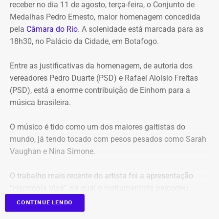
receber no dia 11 de agosto, terça-feira, o Conjunto de
Entre os principais pontos apontados pela auditoria
Medalhas Pedro Ernesto, maior homenagem concedida
estão:
pela
Câmara do Rio
. A solenidade está marcada para as
18h30, no Palácio da Cidade, em Botafogo.
Mudança brusca na estratégia de investimento: a
alocação em letras financeiras foi elevada de 2% para
Entre as justificativas da homenagem, de autoria dos
20% logo na primeira reunião da nova gestão,
vereadores Pedro Duarte (PSD) e Rafael Aloisio Freitas
desrespeitando os estudos técnicos e pareceres da
(PSD), está a enorme contribuição de Einhorn para a
consultoria financeira contratada, que desaconselhavam
música brasileira.
o investimento de longo prazo.
Rating especulativo: a aplicação prendeu os recursos
O músico é tido como um dos maiores gaitistas do
previdenciários por 10 anos em uma instituição que
mundo, já tendo tocado com pesos pesados como Sarah
possuía rating B+ (grau especulativo com alto risco de
Vaughan e Nina Simone.
inadimplência), violando princípios de segurança e
liquidez.
O trabalho mais recente do artista foi a apresentação
Alteração regimental retroativa: a gestão do Itaprevi
“Harmonia Viva”, na qual o instrumentista percorreu
editou norma com efeitos retroativos para apagar a
diversas unidades pelo Sesc na cidade do Rio.
exigência de que instituições financeiras recebedoras de
CONTINUE LENDO
recursos tivessem rating mínimo A.