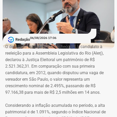
Além disso, também penso que deveria ter mais preparo
com as pessoas que trabalhem na linha de frente desse
combate. Ou seja, juízes, assistentes sociais e psicólogos
que atuem com as mulheres que são vítimas de
agressões”, argumentou.
06/08/2026 17:06
Redação
Na declaração apresentada em 2018, quando terminou a
A atriz foi a primeira mulher a receber o benefício do
O deputado estadual Fred Pacheco (PL), candidato à
eleição como suplente, Elton Cristo informou possuir três
“botão do pânico”, ferramenta criada em 2019 pela
reeleição para a Assembleia Legislativa do Rio (Alerj),
veículos, um consórcio não contemplado e depósitos em
Polícia Militar do Rio. O objeto é conectado a uma
declarou à Justiça Eleitoral um patrimônio de R$
conta corrente, totalizando R$ 378,4 mil.
tornozeleira eletrônica usada pelo agressor. Em caso de
2.521.362,31. Em comparação com sua primeira
aproximação, a central de monitoramento é acionada e
candidatura, em 2012, quando disputou uma vaga de
Quatro anos depois, nas eleições de 2022, quando voltou
entra em contato com a vítima e o agressor por telefone.
vereador em São Paulo, o valor representa um
a disputar uma vaga na Assembleia Legislativa (Alerj) e
crescimento nominal de 2.495%, passando de R$
novamente ficou como suplente, o patrimônio declarado
97.166,38 para mais de R$ 2,5 milhões em 14 anos.
saltou para R$ 1.658.540,00. Na ocasião, os bens
passaram a incluir um apartamento avaliado em R$ 560
Considerando a inflação acumulada no período, a alta
mil, uma chácara de R$ 400 mil, dois veículos que
patrimonial é de 1.091%, segundo o Índice Nacional de
somavam R$ 647,3 mil e participações societárias em