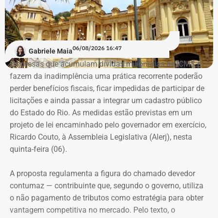
turmas exclusivamente femininas como forma de
encorajá-las.
“A ideia de dar aulas especificas para mulheres se
06/08/2026 16:47
Gabriele Maia
defenderem de casos de violência surgiu do encontro
Empresas que acumulam dívidas milionárias de ICMS e
entre a prática do esporte e a observação de uma
fazem da inadimplência uma prática recorrente poderão
demanda real do cotidiano feminino. O principal gatilho
perder benefícios fiscais, ficar impedidas de participar de
que muitas sentem é a constatação do medo. Por isso, os
Evolução do patrimônio declarado por Fred Pacheco à Justiça Eleitoral
licitações e ainda passar a integrar um cadastro público
treinamentos vão além dos socos. O foco principal é a
entre 2012 e 2026, em valores nominais e corrigidos pela inflação (IPCA) –
do Estado do Rio. As medidas estão previstas em um
consciência situacional e a capacidade de reação rápida
Tabela: Imagem gerada por IA
projeto de lei encaminhado pelo governador em exercício,
antes mesmo que o contato físico aconteça”, comenta.
Ricardo Couto, à Assembleia Legislativa (Alerj), nesta
Apesar da recuperação, o valor ainda está 16,3% abaixo,
quinta-feira (06).
em termos nominais, do pico registrado em 2022.
Quando a comparação é feita em valores corrigidos pela
A proposta regulamenta a figura do chamado devedor
inflação, a diferença chega a 30,1%.
contumaz — contribuinte que, segundo o governo, utiliza
o não pagamento de tributos como estratégia para obter
vantagem competitiva no mercado. Pelo texto, o
Patrimônio de Fred Pacheco é