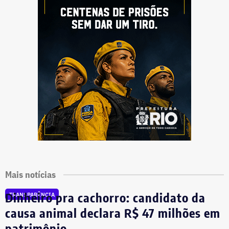
Mais notícias
Dinheiro pra cachorro: candidato da
TRANSPARÊNCIA
causa animal declara R$ 47 milhões em
patrimônio