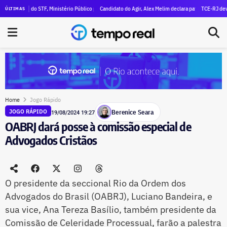
clara R$ 47 milhões em patrimônio
são do STF, Ministério Público pede execução da condenação e da inelegibilidade de Garotinho
Candidato do Agir, Alex Melim declara patrimônio de R$ 30 milh
TCE-RJ devassa apor
ÚLTIMAS
Home
Jogo Rápido
Berenice Seara
JOGO RÁPIDO
19/08/2024 19:27
OABRJ dará posse à comissão especial de
Advogados Cristãos
O presidente da seccional Rio da Ordem dos
Advogados do Brasil (OABRJ), Luciano Bandeira, e
sua vice, Ana Tereza Basílio, também presidente da
Comissão de Celeridade Processual, farão a palestra