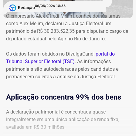
06/08/2026 18:38
cálculos atualizados apresentados à Justiça, o
Redação
ressarcimento ao erário, originalmente fixado em R$
O empresário Alex Ofredi Melim, conhecido nas urnas
234,4 milhões, chega hoje a R$ 2,55 bilhões. O MP ainda
como Alex Melim, declarou à Justiça Eleitoral um
cobra R$ 778,9 mil de multa civil e R$ 11,9 milhões por
patrimônio de R$ 30.233.522,35 para disputar o cargo de
danos morais coletivos.
deputado estadual pelo Agir no Rio de Janeiro.
Com informações do colunista Lauro Jardim, do jornal “O
Globo”
Os dados foram obtidos no DivulgaCand,
portal do
Tribunal Superior Eleitoral (TSE)
. As informações
patrimoniais são autodeclaradas pelos candidatos e
permanecem sujeitas à análise da Justiça Eleitoral.
Aplicação concentra 99% dos bens
A declaração patrimonial é concentrada quase
integralmente em uma única aplicação de renda fixa,
avaliada em R$ 30 milhões.