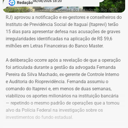
06/08/2026 18:20
Redação
Brasil, Alex Ofredi Melim aparece como representante da
O plenário do Tribunal de Contas do Estado do Rio (TCE-
Melim Corretora de Seguros Ltda., empresa que atua no
RJ) aprovou a notificação e ex-gestores e conselheiros do
setor de seguros e planos de saúde.
Instituto de Previdência Social de Itaguaí (Itaprevi) terão
15 dias para apresentar defesa nas acusações de graves
irregularidades identificadas na aplicação de R$ 59,6
milhões em Letras Financeiras do Banco Master.
A deliberação ocorre após a revelação de que a operação
foi articulada durante a gestão da advogada Fernanda
Pereira da Silva Machado, ex-gerente de Controle Interno
e Auditoria do Rioprevidência. Fernanda assumiu o
comando do Itaprevi e, em menos de duas semanas,
Declaração de bens de Alex Melim em 2026 — Foto:
viabilizou os aportes milionários na instituição bancária
Reprodução/Divulgacand
— repetindo o mesmo padrão de operações que a tornou
alvo da Polícia Federal na investigação sobre os
investimentos do fundo estadual.