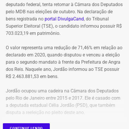
Empresas enquadradas poderão
deputado federal, tenta retornar à Câmara dos Deputados
pancada, dos pequenos aos grandes, e bonecos de
pelo MDB nas eleições de outubro. Na declaração de
silicone em tamanho adulto para que elas treinem todos
perder benefícios fiscais e ficar fora
bens registrada no
portal DivulgaCand
, do Tribunal
os movimentos. Ela relembra o caso de uma mulher
de licitações
Superior Eleitoral (TSE), o candidato informou possuir R$
conseguiu se livrar das agressões do ex-marido graças às
703.023,19 em patrimônio.
aulas.
Caso seja enquadrado como devedor contumaz, o
contribuinte poderá perder o acesso a benefícios fiscais e
Na primeira declaração de bens, apresentada em 2012, o
O valor representa uma redução de 71,46% em relação ao
“Eu tive uma aluna que era bem tímida nas aulas. Parecia
ficará impedido de participar de licitações e de firmar
patrimônio era composto principalmente por um
declarado em 2020, quando disputou e venceu a eleição
ter vergonha ao fazer os movimentos de socos. Chegava
novos vínculos com a administração pública estadual.
automóvel Honda Civic, dinheiro em espécie e pequenas
para o segundo mandato à frente da Prefeitura de Angra
até a dar risada nos movimentos de tão sem graça que
quantias mantidas em conta corrente e caderneta de
dos Reis. Naquele ano, Jordão informou ao TSE possuir
ficava. Até que houve um dia em que ela acordou com
A proposta também cria um cadastro estadual de
poupança.
R$ 2.463.881,53 em bens.
um soco do esposo por causa de ciúmes. Depois ele a
devedores contumazes, que deverá ser divulgado no
pegou pelos cabelos e a levou arrastada ao banheiro. Ela
portal da Secretaria de Estado de Fazenda (Sefaz). A lista
Jordão ocupou uma cadeira na Câmara dos Deputados
me contou que só conseguia pensar nos golpes dos
trará informações como CNPJ, razão social e número do
pelo Rio de Janeiro entre 2015 e 2017. Ele é casado com
exercícios. Então se defendeu, conseguiu se livrar dele e
processo administrativo e poderá ser integrada às bases
a deputada estadual Célia Jordão (PSD), que também
fugiu”, recorda.
da Receita Federal e da Procuradoria-Geral da Fazenda
disputa a reeleição no pleito deste ano.
Nacional.
CONTINUE LENDO