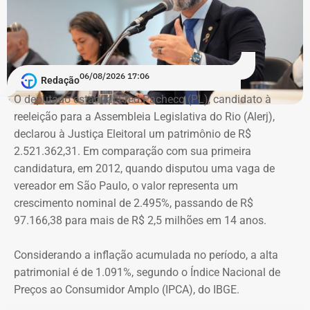
com as pessoas que trabalhem na linha de frente desse
combate. Ou seja, juízes, assistentes sociais e psicólogos
que atuem com as mulheres que são vítimas de
agressões”, argumentou.
06/08/2026 17:06
Redação
Na declaração apresentada em 2018, quando terminou a
A atriz foi a primeira mulher a receber o benefício do
O deputado estadual Fred Pacheco (PL), candidato à
eleição como suplente, Elton Cristo informou possuir três
“botão do pânico”, ferramenta criada em 2019 pela
reeleição para a Assembleia Legislativa do Rio (Alerj),
veículos, um consórcio não contemplado e depósitos em
Polícia Militar do Rio. O objeto é conectado a uma
declarou à Justiça Eleitoral um patrimônio de R$
conta corrente, totalizando R$ 378,4 mil.
tornozeleira eletrônica usada pelo agressor. Em caso de
2.521.362,31. Em comparação com sua primeira
aproximação, a central de monitoramento é acionada e
candidatura, em 2012, quando disputou uma vaga de
Quatro anos depois, nas eleições de 2022, quando voltou
entra em contato com a vítima e o agressor por telefone.
vereador em São Paulo, o valor representa um
a disputar uma vaga na Assembleia Legislativa (Alerj) e
crescimento nominal de 2.495%, passando de R$
novamente ficou como suplente, o patrimônio declarado
97.166,38 para mais de R$ 2,5 milhões em 14 anos.
saltou para R$ 1.658.540,00. Na ocasião, os bens
passaram a incluir um apartamento avaliado em R$ 560
Considerando a inflação acumulada no período, a alta
mil, uma chácara de R$ 400 mil, dois veículos que
patrimonial é de 1.091%, segundo o Índice Nacional de
somavam R$ 647,3 mil e participações societárias em
Preços ao Consumidor Amplo (IPCA), do IBGE.
empresas do ramo de alimentação.