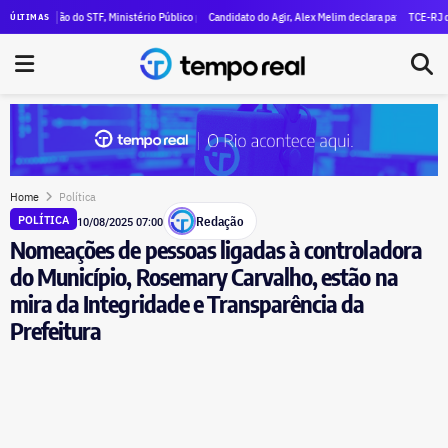
eclara R$ 47 milhões em patrimônio
isão do STF, Ministério Público pede execução da condenação e da inelegibilidade de Garotinho
Candidato do Agir, Alex Melim declara patrimônio de R$ 30 milh
TCE-RJ devassa apo
ÚLTIMAS
Home
Política
Redação
POLÍTICA
10/08/2025 07:00
Nomeações de pessoas ligadas à controladora
do Município, Rosemary Carvalho, estão na
mira da Integridade e Transparência da
Prefeitura