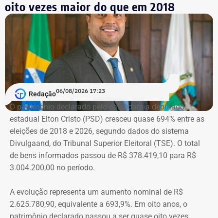
Machado vivenciou essa realidade em 2018, quando se
oito vezes maior do que em 2018
tornou conhecida do público ao filmar as agressões que
sofria do ex-marido, o empresário e ex-diplomata Sérgio
Schiller Thompson-Flores. Em setembro do ano seguinte,
a Justiça do Rio o condenou a três anos de prisão em
regime semiaberto.
Em conversa com o TEMPO REAL RJ, Cristiane analisa o
06/08/2026 17:23
Redação
que ainda falta às mulheres na hora de denunciar os
O patrimônio declarado pelo candidato a deputado
companheiros por violência doméstica.
estadual Elton Cristo (PSD) cresceu quase 694% entre as
eleições de 2018 e 2026, segundo dados do sistema
“Creio que duas coisas ainda impedem as mulheres de
Divulgaand, do Tribunal Superior Eleitoral (TSE). O total
seguirem adiante nesta batalha. A vergonha e o medo.
de bens informados passou de R$ 378.419,10 para R$
Porque é necessário ter mais do que coragem para seguir
3.004.200,00 no período.
adiante no enfrentamento à violência doméstica. Pois
muitas têm medo do agressor sob dois pontos de vista. O
A evolução representa um aumento nominal de R$
primeiro é o temor de continuar viva e estar ao lado do
2.625.780,90, equivalente a 693,9%. Em oito anos, o
agressor. E o outro é o que vai acontecer com ela depois
patrimônio declarado passou a ser quase oito vezes