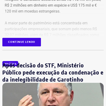
R$ 2 milhões em dinheiro em espécie e US$ 175 mil e €
120 mil em moedas estrangeiras.
A maior parte do patrimônio está concentrada em
participações empresariais, que somam pelo menos R$
32,97 milhões, além de R$ 7 milhões classificados como
“valores de diversos créditos”. Também aparecem na
CONTINUE LENDO
relação imóveis, incluindo uma cobertura declarada por
R$ 884,1 mil e duas casas. Os valores correspondem à
declaração apresentada, sem informações, nos prints,
Após decisão do STF, Ministério
POLÍTICA
sobre marca, modelo ou valor de mercado dos relógios.
Público pede execução da condenação e
da inelegibilidade de Garotinho