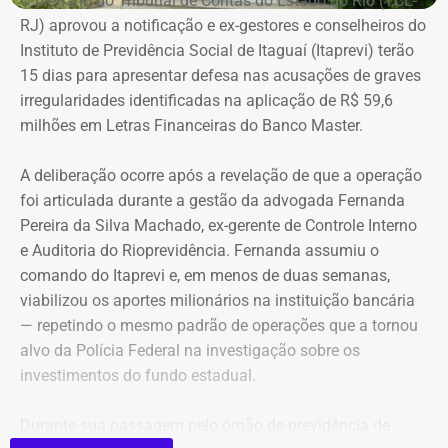
O plenário do Tribunal de Contas do Estado do Rio (TCE-
Melim Corretora de Seguros Ltda., empresa que atua no
RJ) aprovou a notificação e ex-gestores e conselheiros do
setor de seguros e planos de saúde.
Instituto de Previdência Social de Itaguaí (Itaprevi) terão
15 dias para apresentar defesa nas acusações de graves
irregularidades identificadas na aplicação de R$ 59,6
milhões em Letras Financeiras do Banco Master.
A deliberação ocorre após a revelação de que a operação
foi articulada durante a gestão da advogada Fernanda
Pereira da Silva Machado, ex-gerente de Controle Interno
e Auditoria do Rioprevidência. Fernanda assumiu o
comando do Itaprevi e, em menos de duas semanas,
Declaração de bens de Alex Melim em 2026 — Foto:
viabilizou os aportes milionários na instituição bancária
Reprodução/Divulgacand
— repetindo o mesmo padrão de operações que a tornou
alvo da Polícia Federal na investigação sobre os
investimentos do fundo estadual.
Durante sua passagem pelo órgão de previdência de