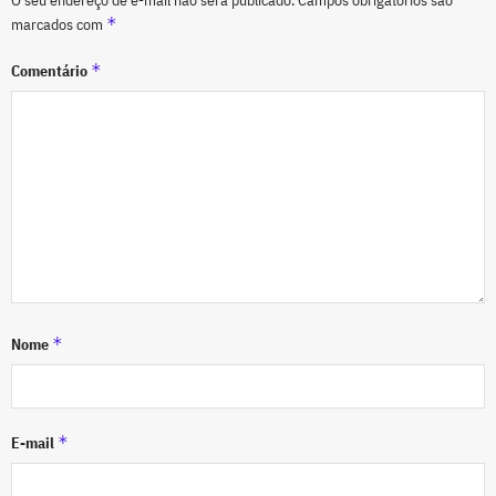
O seu endereço de e-mail não será publicado.
Campos obrigatórios são
*
marcados com
*
Comentário
*
Nome
*
E-mail