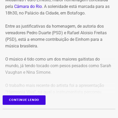
estão:
pela
Câmara do Rio
. A solenidade está marcada para as
18h30, no Palácio da Cidade, em Botafogo.
Mudança brusca na estratégia de investimento: a
alocação em letras financeiras foi elevada de 2% para
Entre as justificativas da homenagem, de autoria dos
20% logo na primeira reunião da nova gestão,
vereadores Pedro Duarte (PSD) e Rafael Aloisio Freitas
desrespeitando os estudos técnicos e pareceres da
(PSD), está a enorme contribuição de Einhorn para a
consultoria financeira contratada, que desaconselhavam
música brasileira.
o investimento de longo prazo.
Rating especulativo: a aplicação prendeu os recursos
O músico é tido como um dos maiores gaitistas do
previdenciários por 10 anos em uma instituição que
mundo, já tendo tocado com pesos pesados como Sarah
possuía rating B+ (grau especulativo com alto risco de
Vaughan e Nina Simone.
inadimplência), violando princípios de segurança e
liquidez.
O trabalho mais recente do artista foi a apresentação
Alteração regimental retroativa: a gestão do Itaprevi
“Harmonia Viva”, na qual o instrumentista percorreu
editou norma com efeitos retroativos para apagar a
diversas unidades pelo Sesc na cidade do Rio.
exigência de que instituições financeiras recebedoras de
CONTINUE LENDO
recursos tivessem rating mínimo A.
Com 94 anos de idade, Einhorn começou a tocar gaita
Credenciamento e loteamento de cargos: o