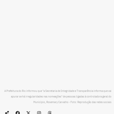
A Prefeitura do Rio informou que "a Secretaria de Integridade e Transparência informa que vai
apurar se há irregularidades nas nomeações" de pessoas ligadas à controladora geral do
Município, Rosemary Carvalho - Foto: Reprodução das redes sociais