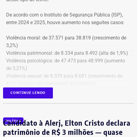
cópia integral do processo ao Ministério Público do
Estado do Rio de Janeiro (MPRJ), para que avalie a
De acordo com o Instituto de Segurança Pública (ISP),
apuração de possíveis ilícitos nas esferas cível e criminal,
entre 2024 e 2025, houve aumento nos seguites casos:
e à Secretaria de Regime Próprio e Complementar do
Ministério da Previdência Social.
Violência moral: de 37.571 para 38.819 (crescimento de
3,2%)
Violência patrimonial: de 8.334 para 8.492 (alta de 1,9%)
Violência psicológica: de 47.473 para 48.999 (aumento
de 3,21%)
Violência sexual: de 8.339 para 8.681 (crescimento de
4,1%, a maior alta percentual dos índices).
A única estatística que apresentou queda foi a de
CONTINUE LENDO
violência física, que passou de 43.743 em 2024 para
43.307 registros no ano seguinte, uma baixa de 1%.
Todas as informações constam na página
ISP Mulher
.
Candidato à Alerj, Elton Cristo declara
POLÍTICA
Símbolo dessa batalha, a atriz e jornalista Cristiane
patrimônio de R$ 3 milhões — quase