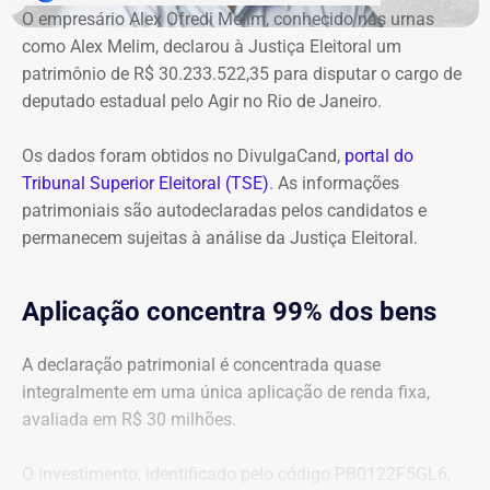
ressarcimento ao erário, originalmente fixado em R$
O empresário Alex Ofredi Melim, conhecido nas urnas
234,4 milhões, chega hoje a R$ 2,55 bilhões. O MP ainda
como Alex Melim, declarou à Justiça Eleitoral um
cobra R$ 778,9 mil de multa civil e R$ 11,9 milhões por
patrimônio de R$ 30.233.522,35 para disputar o cargo de
danos morais coletivos.
deputado estadual pelo Agir no Rio de Janeiro.
Com informações do colunista Lauro Jardim, do jornal “O
Globo”
Os dados foram obtidos no DivulgaCand,
portal do
Tribunal Superior Eleitoral (TSE)
. As informações
patrimoniais são autodeclaradas pelos candidatos e
permanecem sujeitas à análise da Justiça Eleitoral.
Aplicação concentra 99% dos bens
A declaração patrimonial é concentrada quase
integralmente em uma única aplicação de renda fixa,
avaliada em R$ 30 milhões.
O investimento, identificado pelo código PB0122F5GL6,