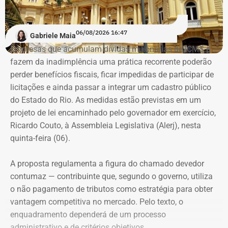
encorajá-las.
“A ideia de dar aulas especificas para mulheres se
06/08/2026 16:47
Gabriele Maia
defenderem de casos de violência surgiu do encontro
Empresas que acumulam dívidas milionárias de ICMS e
entre a prática do esporte e a observação de uma
fazem da inadimplência uma prática recorrente poderão
demanda real do cotidiano feminino. O principal gatilho
perder benefícios fiscais, ficar impedidas de participar de
que muitas sentem é a constatação do medo. Por isso, os
Evolução do patrimônio declarado por Fred Pacheco à Justiça Eleitoral
licitações e ainda passar a integrar um cadastro público
treinamentos vão além dos socos. O foco principal é a
entre 2012 e 2026, em valores nominais e corrigidos pela inflação (IPCA) –
do Estado do Rio. As medidas estão previstas em um
consciência situacional e a capacidade de reação rápida
Tabela: Imagem gerada por IA
projeto de lei encaminhado pelo governador em exercício,
antes mesmo que o contato físico aconteça”, comenta.
Ricardo Couto, à Assembleia Legislativa (Alerj), nesta
Apesar da recuperação, o valor ainda está 16,3% abaixo,
quinta-feira (06).
em termos nominais, do pico registrado em 2022.
Quando a comparação é feita em valores corrigidos pela
A proposta regulamenta a figura do chamado devedor
inflação, a diferença chega a 30,1%.
contumaz — contribuinte que, segundo o governo, utiliza
o não pagamento de tributos como estratégia para obter
vantagem competitiva no mercado. Pelo texto, o
Patrimônio de Fred Pacheco é
enquadramento dependerá de um processo
composto em sua maioria por
administrativo e de critérios objetivos.