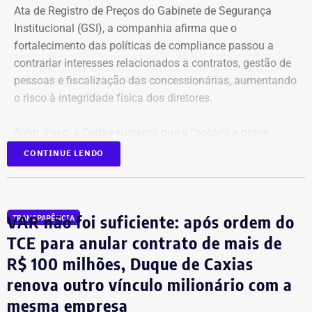
Ata de Registro de Preços do Gabinete de Segurança
Institucional (GSI), a companhia afirma que o
fortalecimento das políticas de compliance passou a
contrariar interesses relacionados a contratos, gestão de
pessoas e fiscalização das concessionárias, aumentando
o risco à integridade física dos diretores.
Além disso, a Cedae sustenta que a “notória e grave
insegurança pública” no estado, especialmente no
CONTINUE LENDO
município do Rio de Janeiro e na Baixada Fluminense,
reforça a necessidade de proteção aos executivos.
VAR não foi suficiente: após ordem do
TRANSPARÊNCIA
Compliance e violência como
TCE para anular contrato de mais de
justificativa
R$ 100 milhões, Duque de Caxias
renova outro vínculo milionário com a
A estatal afirma que a adoção de medidas mais rígidas
mesma empresa
de governança levou à implementação de ações voltadas