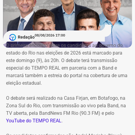
ao cerco do órgão
contra as contratações do município
com a mesma prestadora de serviços.
Conforme noticiado no último sábado (18)
, o plenário do
TCE determinou, por unanimidade, que a Prefeitura de
08/08/2026 17:00
Redação
Duque de Caxias anule no prazo de 15 dias o contrato
O primeiro encontro entre os candidatos ao ⁠governo do
firmado com a Geo Ambiental para o mesmo fim
estado do Rio nas eleições de 2026 está marcado para
(locação de maquinários e equipamentos). Na ocasião, a
este domingo (9), às 20h. O debate terá transmissão
Corte ordenou também a suspensão imediata dos
especial do TEMPO REAL em parceria com a Band e
pagamentos decorrentes do acordo milionário, que
marcará também a estreia do portal na cobertura de uma
ultrapassava R$ 100 milhões.
eleição estadual.
O acórdão acolheu o voto da conselheira Marianna
O debate será realizado na Casa Firjan, em Botafogo, na
Montebello Willeman, que apontou uma série de
Zona Sul do Rio, com transmissão ao vivo pela Band, na
irregularidades no planejamento da concorrência
TV aberta, pela BandNews FM Rio (90.3 FM) e pelo
eletrônica SRP nº 041/2025 e concluiu que os problemas
YouTube do TEMPO REAL
.
comprometem a competitividade do certame e, além
disso, impedem a manutenção do contrato firmado entre