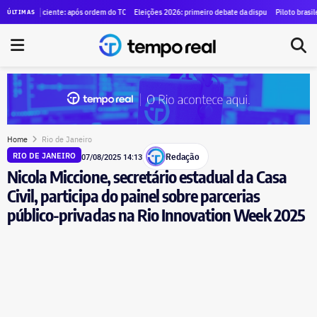
a alugar SUVs blindados para diretores por R$ 1,29 milhão
suficiente: após ordem do TCE para anular contrato de mais de R$ 100 milhões, Duque de Caxias 
Eleições 2026: primeiro debate da disputa pelo governo do estad
Piloto brasileiro e trê
ÚLTIMAS
Home
Rio de Janeiro
Redação
RIO DE JANEIRO
07/08/2025 14:13
Nicola Miccione, secretário estadual da Casa
Civil, participa do painel sobre parcerias
público-privadas na Rio Innovation Week 2025