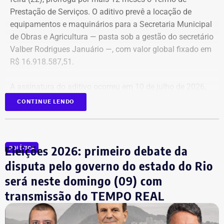
Locação de Veículos Ltda. e prevê a locação de quatro
Prestação de Serviços. O aditivo prevê a locação de
SUVs zero quilômetro, com blindagem nível III-A, sem
equipamentos e maquinários para a Secretaria Municipal
motorista e sem fornecimento de combustível.
de Obras e Agricultura — pasta sob a gestão do secretário
Valber Rodrigues Januário —, com valor global fixado em
Cada automóvel custará R$ 8.977,78 por mês,
R$ 16.918.587,51.
totalizando um investimento de R$ 1.292.800,32 ao longo
dos três anos de vigência do contrato.
A assinatura do aditivo ocorreu em 10 de julho de 2026,
garantindo a continuidade da prestação de serviços com
CONTINUE LENDO
COM FÁBIO MARTINS
a emissão de uma nota de empenho parcial inicial no
valor de R$ 200 mil.
Eleições 2026: primeiro debate da
POLÍTICA
TCE diz que falhas em outro contrato
disputa pelo governo do estado do Rio
contrariam princípio da Lei de
será neste domingo (09) com
Licitações
transmissão do TEMPO REAL
A nova prorrogação contratual
ganha destaque em meio