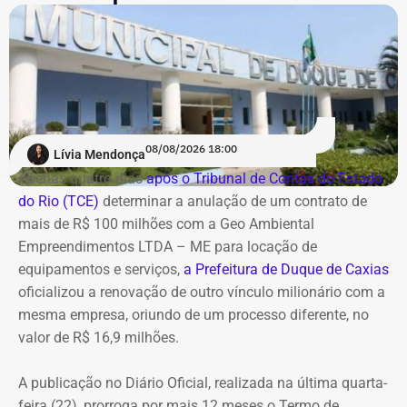
ao combate de práticas consideradas lesivas aos
interesses da companhia. Segundo o documento, esse
cenário expõe os diretores a potenciais represálias,
tornando necessária a utilização de veículos blindados.
A contratação ocorre em
meio ao endurecimento das
ações de compliance da companhia, que recentemente
reforçou auditorias internas em parceria com o GSI e a
08/08/2026 18:00
Lívia Mendonça
Casa Civil.
Apenas quatro dias
após o Tribunal de Contas do Estado
do Rio (TCE)
determinar a anulação de um contrato de
A empresa também destaca que não possui SUVs
mais de R$ 100 milhões com a Geo Ambiental
blindados em sua frota própria, razão pela qual optou
Empreendimentos LTDA – ME para locação de
pela locação dos veículos por meio de adesão à ata do
equipamentos e serviços,
a Prefeitura de Duque de Caxias
GSI.
oficializou a renovação de outro vínculo milionário com a
mesma empresa, oriundo de um processo diferente, no
Os veículos serão destinados exclusivamente aos
valor de R$ 16,9 milhões.
diretores das áreas Financeira (DFI), Jurídica (DJU),
Suprimentos (DSU) e Segurança e Governança (DSG). O
A publicação no Diário Oficial, realizada na última quarta-
contrato foi firmado com a empresa Rei dos Blindados
feira (22), prorroga por mais 12 meses o Termo de