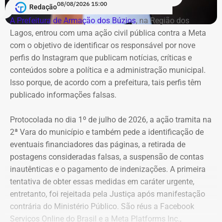
08/08/2026 15:00
Redação
A Prefeitura de Armação dos Búzios
, na Região dos
Lagos, entrou com uma ação civil pública contra a Meta
com o objetivo de identificar os responsável por nove
perfis do Instagram que publicam notícias, críticas e
conteúdos sobre a política e a administração municipal.
Isso porque, de acordo com a prefeitura, tais perfis têm
publicado informações falsas.
Protocolada no dia 1º de julho de 2026, a ação tramita na
2ª Vara do município e também pede a identificação de
eventuais financiadores das páginas, a retirada de
postagens consideradas falsas, a suspensão de contas
inautênticas e o pagamento de indenizações. A primeira
tentativa de obter essas medidas em caráter urgente,
entretanto, foi rejeitada pela Justiça após manifestação
contrária do Ministério Público. São réus a Facebook
Serviços Online do Brasil e a Meta Platforms Inc.,