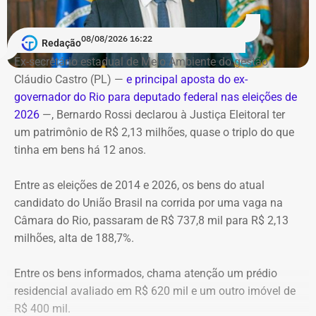
O helicóptero explodiu ao cair na encosta, e chamas se
Debate entre candidatos ao governo do estado do Rio de
alastraram pela mata. De acordo com o Corpo de
Janeiro
Bombeiros, agentes especializados em combate a
08/08/2026 16:22
Redação
Data: domingo, 09 de agosto de 2026
incêndios florestais foram mobilizados e conseguiram
Horário: 20h
Ex-secretário estadual de Meio Ambiente do gestão
controlar o fogo.
Transmissão: Canal Band, BandNews FM e YouTube do
Cláudio Castro (PL) —
e principal aposta do ex-
TEMPO REAL
governador do Rio para deputado federal nas eleições de
A operação mobilizou cerca de 40 militares, 11 viaturas e
Pré-hora: 19h, com cobertura especial pelo YouTube do
2026
—, Bernardo Rossi declarou à Justiça Eleitoral ter
4 unidades operacionais.
TEMPO REAL
um patrimônio de R$ 2,13 milhões, quase o triplo do que
tinha em bens há 12 anos.
Com informações do portal “g1”.
Entre as eleições de 2014 e 2026, os bens do atual
candidato do União Brasil na corrida por uma vaga na
Câmara do Rio, passaram de R$ 737,8 mil para R$ 2,13
milhões, alta de 188,7%.
Entre os bens informados, chama atenção um prédio
residencial avaliado em R$ 620 mil e um outro imóvel de
R$ 400 mil.