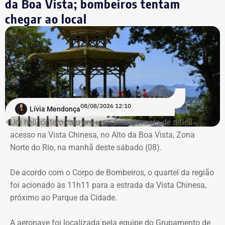
da Boa Vista; bombeiros tentam
localizados pela equipe do Grupamento de Operações
chegar ao local
Aéreas.
Trecho da argumentação da prefeitura de Búzios sobre a respeito da morte
de uma criança de 2 anos — Foto: Reprodução.
Há registro de fogo na região, e militares especializados
em combate a incêndios florestais também foram
mobilizados.
Para dar apoio às buscas do Corpo de Bombeiros, o
08/08/2026 12:10
Lívia Mendonça
ICMBio informou que um pequeno e restrito trecho da
Um helicóptero caiu em uma área de mata de difícil
Estrada da Vista Chinesa, em frente ao pagode chinês da
acesso na Vista Chinesa, no Alto da Boa Vista, Zona
Vista Chinesa, foi interditado. A Vista Chinesa fica dentro
Norte do Rio, na manhã deste sábado (08).
do Parque Nacional da Tijuca
Trecho da argumentação da prefeitura de Búzios sobre a morte de uma
De acordo com o Corpo de Bombeiros, o quartel da região
criança de 2 anos — Foto: Reprodução.
foi acionado às 11h11 para a estrada da Vista Chinesa,
próximo ao Parque da Cidade.
O pedido de Búzios à Justiça
A aeronave foi localizada pela equipe do Grupamento de