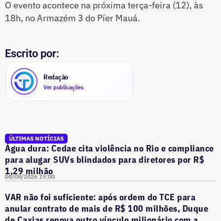
O evento acontece na próxima terça-feira (12), às
18h, no Armazém 3 do Píer Mauá.
Escrito por:
Redação
Ver publicações
ÚLTIMAS NOTÍCIAS
Água dura: Cedae cita violência no Rio e compliance
para alugar SUVs blindados para diretores por R$
1,29 milhão
08/08/2026 19:00
VAR não foi suficiente: após ordem do TCE para
anular contrato de mais de R$ 100 milhões, Duque
de Caxias renova outro vínculo milionário com a