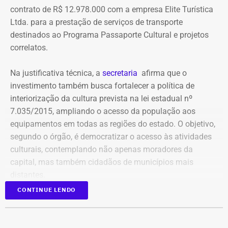
compartilham telefones, dispositivos, endereços de IP,
contrato de R$ 12.978.000 com a empresa Elite Turística
administradores, contas de anúncios, meios de
Ltda. para a prestação de serviços de transporte
pagamento ou gerenciadores de negócios.
destinados ao Programa Passaporte Cultural e projetos
correlatos.
Ação também requer anúncios e
Na justificativa técnica, a
secretaria
afirma que o
impulsionamentos e cita morte de
investimento também busca fortalecer a política de
criança como exemplo de fake news
interiorização da cultura prevista na lei estadual nº
7.035/2015, ampliando o acesso da população aos
As 31 publicações relacionadas pela prefeitura tratam de
equipamentos em todas as regiões do estado. O objetivo,
assuntos diversos. A lista inclui manchetes sobre prisões
segundo o órgão, é democratizar o acesso às atividades
na Assembleia Legislativa, supostos acordos políticos,
culturais, contemplando não apenas moradores da
sucessão municipal, alterações no Fundo Municipal do
capital, mas também cidadãos de municípios mais
Declaração de bens de Bernardo Rossi em 2014 — Foto:
Meio Ambiente, royalties, regularização fundiária,
distantes.
Reprodução/Divulgacand
fiscalização urbana, lixo, uniformes escolares, número de
CONTINUE LENDO
secretarias e relações do prefeito Alexandre Martins com
Publicado no Diário Oficial do Estado, o contrato nº
outras figuras políticas.
06/2026 prevê a operação contínua de transporte de
pessoas, incluindo fornecimento de veículos, motoristas,