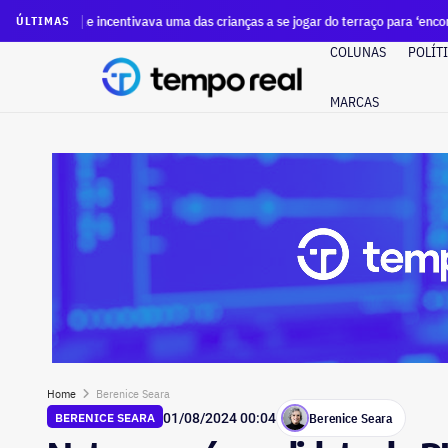
incentivava uma das crianças a se jogar do terraço para ‘encontrar Papai do Cé
ÚLTIMAS
COLUNAS
POLÍT
MARCAS
Home
Berenice Seara
Berenice Seara
BERENICE SEARA
01/08/2024 00:04