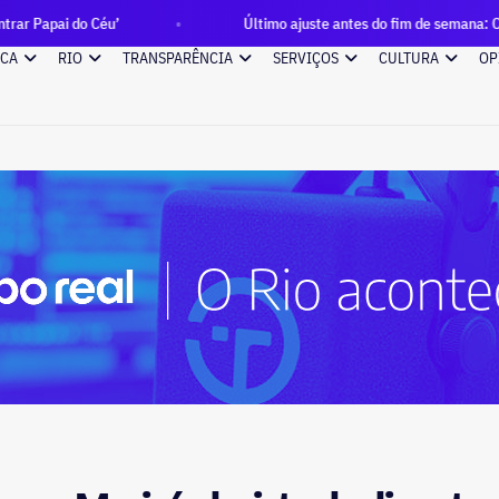
u’
Último ajuste antes do fim de semana: Couto mexe na vi
ICA
RIO
TRANSPARÊNCIA
SERVIÇOS
CULTURA
OP