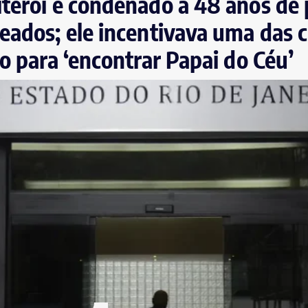
terói é condenado a 48 anos de 
eados; ele incentivava uma das c
ço para ‘encontrar Papai do Céu’