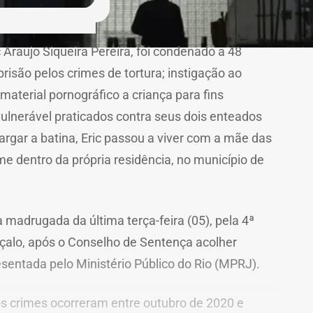
c Araujo Siqueira Pereira, foi condenado a 48
prisão pelos crimes de tortura; instigação ao
material pornográfico a criança para fins
 vulnerável praticados contra seus dois enteados
rgar a batina, Eric passou a viver com a mãe das
ime dentro da própria residência, no município de
a madrugada da última terça-feira (05), pela 4ª
çalo, após o Conselho de Sentença acolher
sentada pelo Ministério Público do Rio (MPRJ).
s crimes ocorreram entre outubro de 2020 e