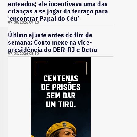
enteados; ele incentivava uma das
crianças a se jogar do terraço para
‘encontrar Papai do Céu’
07/08/2026 09:10
Último ajuste antes do fim de
semana: Couto mexe na vice-
presidência do DER-RJ e Detro
07/08/2026 08:50