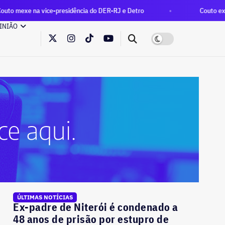
ce-presidência do DER-RJ e Detro
Couto extingue Gabinete 
INIÃO
ÚLTIMAS NOTÍCIAS
Ex-padre de Niterói é condenado a
48 anos de prisão por estupro de