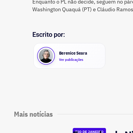
Enquanto o PL não decide, seguem no pár
Washington Quaquá (PT) e Cláudio Ramos
Escrito por:
Berenice Seara
Ver publicações
Mais notícias
RIO DE JANEIRO