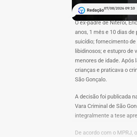
07/08/2026 09:10
Redação
O ex-padre de Niterói, Eri
anos, 1 mês e 10 dias de 
suicídio; fornecimento de 
libidinosos; e estupro de
menores de idade. Após la
crianças e praticava o cr
São Gonçalo.
A decisão foi publicada n
Vara Criminal de São Gon
integralmente a tese apre
De acordo com o MPRJ, o