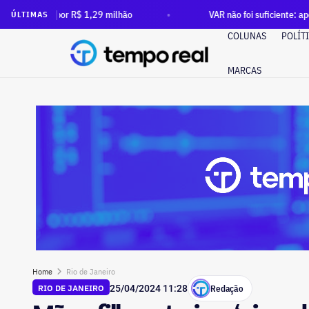
 R$ 1,29 milhão
VAR não foi suficiente: após ordem do TCE
ÚLTIMAS
COLUNAS
POLÍT
MARCAS
Home
Rio de Janeiro
Redação
RIO DE JANEIRO
25/04/2024 11:28