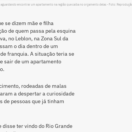
m aguardando encontrar um apartamento na região que caiba no orçamento delas - Foto: Reproduç
e se dizem mãe e filha
ção de quem passa pela esquina
va, no Leblon, na Zona Sul da
assam o dia dentro de um
e franquia. A situação teria se
e sair de um apartamento
o.
cimento, rodeadas de malas
saram a despertar a curiosidade
s de pessoas que já tinham
e disse ter vindo do Rio Grande