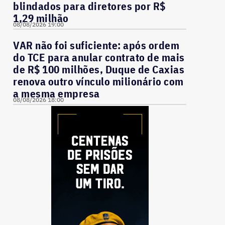
blindados para diretores por R$
1,29 milhão
08/08/2026 19:00
VAR não foi suficiente: após ordem
do TCE para anular contrato de mais
de R$ 100 milhões, Duque de Caxias
renova outro vínculo milionário com
a mesma empresa
08/08/2026 18:00