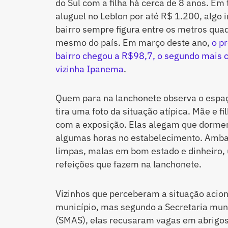
do Sul com a filha há cerca de 8 anos. Em 
aluguel no Leblon por até R$ 1.200, algo 
bairro sempre figura entre os metros qua
mesmo do país. Em março deste ano,
o p
bairro chegou a R$98,7, o segundo mais c
vizinha Ipanema
.
Quem para na lanchonete observa o espaço
tira uma foto da situação atípica. Mãe e f
com a exposição. Elas alegam que dorm
algumas horas no estabelecimento. Amba
limpas, malas em bom estado e dinheiro, 
refeições que fazem na lanchonete.
Vizinhos que perceberam a situação acion
município, mas segundo a Secretaria muni
(SMAS), elas recusaram vagas em abrigos 