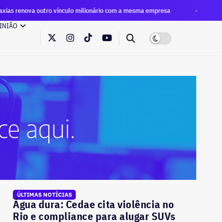
ro vínculo milionário com a mesma empresa
Eleições 2026: p
INIÃO
ÚLTIMAS NOTÍCIAS
Água dura: Cedae cita violência no
Rio e compliance para alugar SUVs