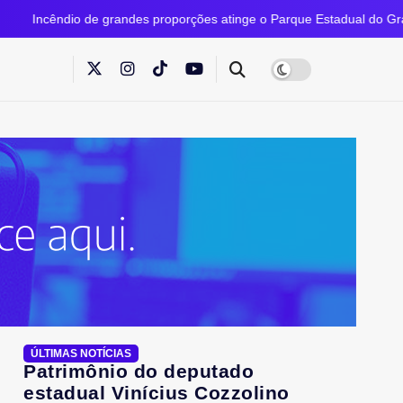
io de grandes proporções atinge o Parque Estadual do Grajaú
ÚLTIMAS NOTÍCIAS
Patrimônio do deputado
estadual Vinícius Cozzolino