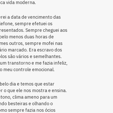
ica vida moderna.
ei a data de vencimento das
elefone, sempre efetuei os
resentados. Sempre cheguei aos
 pelo menos duas horas de
ames outros, sempre mofei nas
ário marcado. Era escravo dos
los são vários e semelhantes.
m transtorno e me fazia infeliz,
o meu controle emocional.
elo dia e temos que estar
r o que ele nos mostra e ensina.
utono, clima ameno para um
ndo besteiras e olhando o
omo sempre fazia nos ócios