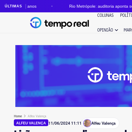
ro anos
Rio Metrópole: auditoria aponta sobrepreço d
ÚLTIMAS
COLUNAS
POLÍT
OPINIÃO
MAR
Home
Alfeu Valença
11/06/2024 11:11
Alfeu Valença
ALFEU VALENÇA