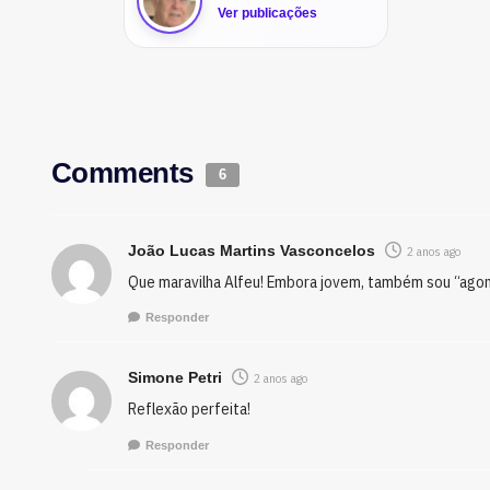
Ver publicações
Comments
6
João Lucas Martins Vasconcelos
2 anos ago
Que maravilha Alfeu! Embora jovem, também sou “agoni
Responder
Simone Petri
2 anos ago
Reflexão perfeita!
Responder