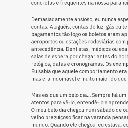
concretas e frequentes na nossa parano
Demasiadamente ansioso, eu nunca esper
contas. Aluguéis, contas de luz, gás ou t
pagamentos tão logo os boletos eram ap
aeroportos ou estações rodoviárias com
antecedência. Dentistas, médicos ou ex
salas de espera por chegar antes do hor
relógios, datas e cronogramas. Os exemp
Eu sabia que aquele comportamento era u
mas era indomável e muito maior do que 
Mas eis que um belo dia… Sempre há um b
atentos para vê-lo, entendê-lo e aprende
O meu belo dia chegou num sábado de o
velho preguiçoso ficar na varanda pensa
mundo. Quando ele chegou, eu estava, c