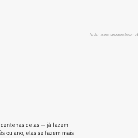
As plantas sem preocupação com o
.
 centenas delas — já fazem
ês ou ano, elas se fazem mais