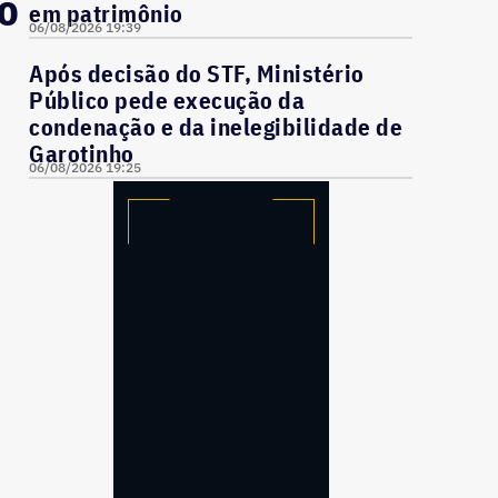
do
em patrimônio
06/08/2026 19:39
Após decisão do STF, Ministério
Público pede execução da
condenação e da inelegibilidade de
Garotinho
06/08/2026 19:25