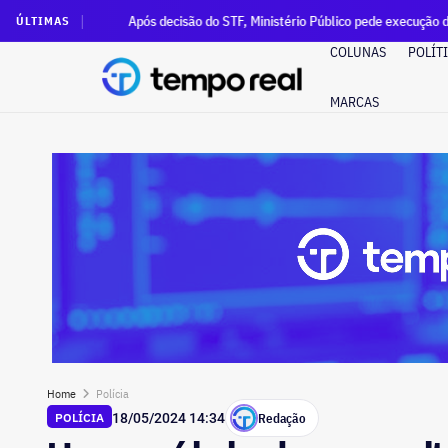
Após decisão do STF, Ministério Público pede execução da condenação e da
ÚLTIMAS
COLUNAS
POLÍT
MARCAS
Home
Polícia
Redação
POLÍCIA
18/05/2024 14:34