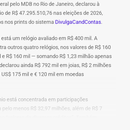
eral pelo MDB no Rio de Janeiro, declarou à
nio de R$ 47.295.510,76 nas eleições de 2026,
s nos prints do sistema
DivulgaCandContas
.
 está um relógio avaliado em R$ 400 mil. A
a outros quatro relógios, nos valores de R$ 160
mil e R$ 160 mil — somando R$ 1,23 milhão apenas
declarou ainda R$ 792 mil em joias, R$ 2 milhões
e US$ 175 mil e € 120 mil em moedas
nio está concentrada em participações
 pelo menos R$ 32,97 milhões, além de R$ 7
mo “valores de diversos créditos”. Também
eis, incluindo uma cobertura declarada por R$