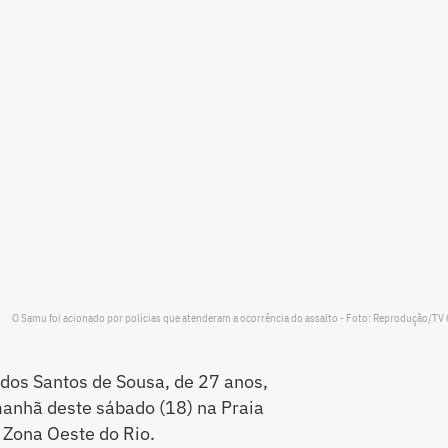
O Samu foi acionado por polícias que atenderam a ocorrência do assalto - Foto: Reprodução/TV
os Santos de Sousa, de 27 anos,
manhã deste sábado (18) na Praia
 Zona Oeste do Rio.