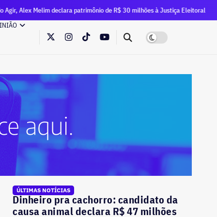
 declara patrimônio de R$ 30 milhões à Justiça Eleitoral
TC
INIÃO
ÚLTIMAS NOTÍCIAS
Dinheiro pra cachorro: candidato da
causa animal declara R$ 47 milhões