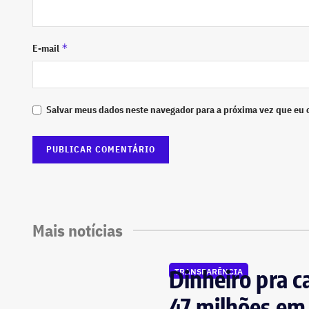
*
E-mail
Salvar meus dados neste navegador para a próxima vez que eu 
Mais notícias
Dinheiro pra c
TRANSPARÊNCIA
47 milhões em