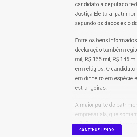
candidato a deputado fed
Justiça Eleitoral patrimô
segundo os dados exibido
Entre os bens informados
declaração também registr
mil, R$ 365 mil, R$ 145 
em relógios. O candidato 
em dinheiro em espécie 
estrangeiras.
A maior parte do patrimô
empresariais, que somam
milhões classificados co
CONTINUE LENDO
aparecem na relação imóv