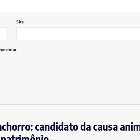
Site
comentar.
achorro: candidato da causa anim
 patrimônio