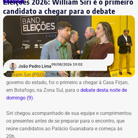
Eleições 2026: William Siri é o primeiro
POLÍTICA
candidato a chegar para o debate
09/08/2026 19:02
João Pedro Lima
William Siri (PSOL), vereador do Rio e candidato ao
governo do estado, foi o primeiro a chegar à Casa Firjan,
em Botafogo, na Zona Sul, para o
debate desta noite de
domingo (9)
.
Siri chegou acompanhado de sua equipe e cumprimentou
os presentes antes de se preparar para o encontro, que
reúne candidatos ao Palácio Guanabara e começa às
20h.