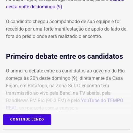
desta noite de domingo (9)
.
O candidato chegou acompanhado de sua equipe e foi
recebido por uma forte manifestação de apoio do lado de
fora do prédio onde será realizado o encontro.
Primeiro debate entre os candidatos
O primeiro debate entre os candidatos ao governo do Rio
começa às 20h deste domingo (9), diretamente da Casa
Firjan, em Botafogo, na Zona Sul. O encontro terá
transmissão ao vivo pela Band, na TV aberta, pela
BandNews FM Rio (90.3 FM) e pelo
YouTube do TEMPO
REAL
, em parceria com a emissora.
CONTINUE LENDO
Participam do debate André Marinho (Novo), Anthony
Garotinho (Republicanos), Douglas Ruas (PL) e Willian