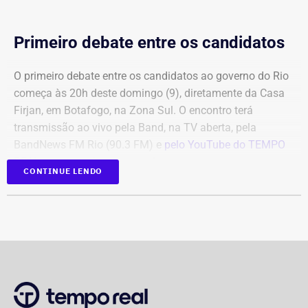
Primeiro debate entre os candidatos
O primeiro debate entre os candidatos ao governo do Rio
começa às 20h deste domingo (9), diretamente da Casa
Firjan, em Botafogo, na Zona Sul. O encontro terá
transmissão ao vivo pela Band, na TV aberta, pela
BandNews FM Rio (90.3 FM) e
pelo YouTube do TEMPO
REAL
, em parceria com a emissora.
CONTINUE LENDO
Participam do debate André Marinho (Novo), Anthony
Garotinho (Republicanos), Douglas Ruas (PL) e Willian
Siri (PSOL). O candidato Eduardo Paes (PSD) informou
na noite anterior que não iria comparecer.
O público também poderá acompanhar a cobertura
especial do TEMPO REAL pelo Instagram do portal, com