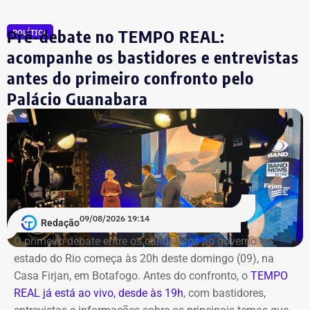
Siri (PSOL). O candidato Eduardo Paes (PSD) informou
na noite anterior que não iria comparecer.
Pré-debate no TEMPO REAL:
POLÍTICA
acompanhe os bastidores e entrevistas
O público também poderá acompanhar a cobertura
antes do primeiro confronto pelo
especial do TEMPO REAL pelo Instagram do portal, com
Palácio Guanabara
transmissão e atualizações nos Stories. Estamos ao vivo
com o pré-debate desde às 19h.
Acompanhe pelo link.
09/08/2026 19:14
Redação
O primeiro debate entre os candidatos ao governo do
estado do Rio começa às 20h deste domingo (09), na
Casa Firjan, em Botafogo. Antes do confronto, o
TEMPO
REAL já está ao vivo, desde às 19h
, com bastidores,