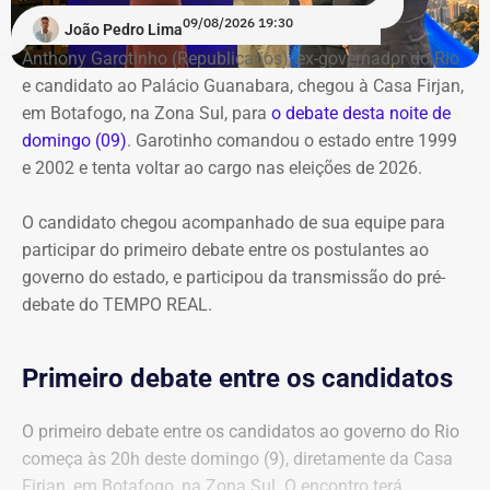
com o pré-debate desde às 19h.
Acompanhe pelo link.
09/08/2026 19:30
João Pedro Lima
Anthony Garotinho (Republicanos), ex-governador do Rio
e candidato ao Palácio Guanabara, chegou à Casa Firjan,
em Botafogo, na Zona Sul, para
o debate desta noite de
domingo (09)
. Garotinho comandou o estado entre 1999
e 2002 e tenta voltar ao cargo nas eleições de 2026.
O candidato chegou acompanhado de sua equipe para
participar do primeiro debate entre os postulantes ao
governo do estado, e participou da transmissão do pré-
debate do TEMPO REAL.
Primeiro debate entre os candidatos
O primeiro debate entre os candidatos ao governo do Rio
começa às 20h deste domingo (9), diretamente da Casa
Firjan, em Botafogo, na Zona Sul. O encontro terá