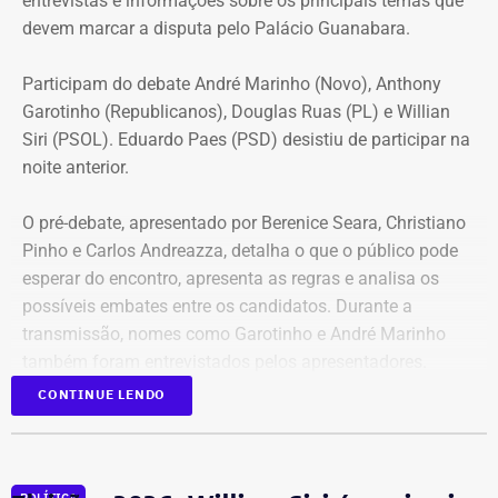
entrevistas e informações sobre os principais temas que
devem marcar a disputa pelo Palácio Guanabara.
Participam do debate André Marinho (Novo), Anthony
Garotinho (Republicanos), Douglas Ruas (PL) e Willian
Siri (PSOL). Eduardo Paes (PSD) desistiu de participar na
noite anterior.
O pré-debate, apresentado por Berenice Seara, Christiano
Pinho e Carlos Andreazza, detalha o que o público pode
esperar do encontro, apresenta as regras e analisa os
possíveis embates entre os candidatos. Durante a
transmissão, nomes como Garotinho e André Marinho
também foram entrevistados pelos apresentadores.
CONTINUE LENDO
Acompanhe a cobertura especial pelo YouTube e
Instagram
do TEMPO REAL.