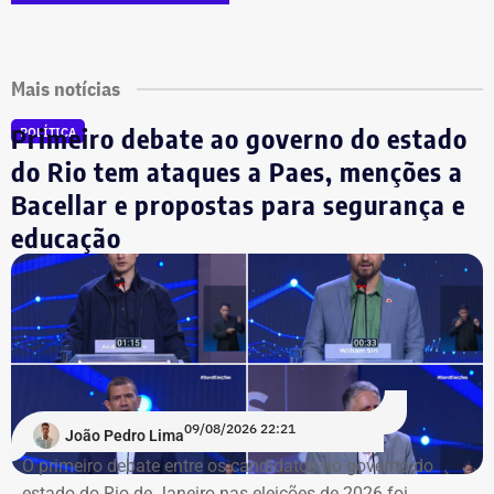
Mais notícias
Primeiro debate ao governo do estado
POLÍTICA
do Rio tem ataques a Paes, menções a
Bacellar e propostas para segurança e
educação
09/08/2026 22:21
João Pedro Lima
O primeiro debate entre os candidatos ao governo do
estado do Rio de Janeiro nas eleições de 2026 foi