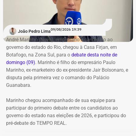
Na rodada de confrontos diretos, William Siri foi sorteado
Participam do debate André Marinho (Novo), Anthony
para iniciar as perguntas e, pelas regras, será
Garotinho (Republicanos), Douglas Ruas (PL) e Willian
obrigatoriamente o último a responder. Os candidatos
Siri (PSOL). O candidato Eduardo Paes (PSD) informou
09/08/2026 19:39
também terão uma nova rodada de confrontos com
João Pedro Lima
na noite anterior que não iria comparecer.
temas livres, seguindo o mesmo controle de tempo por
André Marinho (Novo), empresário e candidato ao
cronômetro.
governo do estado do Rio, chegou à Casa Firjan, em
Acompanhe a cobertura especial do TEMPO REAL pelo
Botafogo, na Zona Sul, para o
debate desta noite de
Instagram do portal, com transmissão e atualizações nos
O debate marca a estreia do TEMPO REAL na cobertura
domingo (09)
. Marinho é filho do empresário Paulo
Stories, e ao vivo pelo YouTube.
de uma eleição estadual. O portal já havia acompanhado
Marinho, ex-marketeiro do ex-presidente Jair Bolsonaro, e
as eleições municipais de 2024 em todo o estado do Rio
disputa pela primeira vez o comando do Palácio
e, agora, amplia a cobertura para a disputa pelo governo
Guanabara.
fluminense.
Marinho chegou acompanhado de sua equipe para
Acompanhe a transmissão e a cobertura em tempo real
participar do primeiro debate entre os candidatos ao
do primeiro debate entre os candidatos ao governo do
governo do estado nas eleições de 2026, e participou do
Rio.
pré-debate do TEMPO REAL.