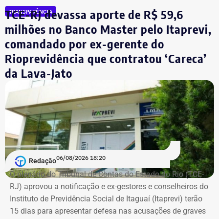
incluem aplicações de renda fixa em diferentes
TCE-RJ devassa aporte de R$ 59,6
TRANSPARÊNCIA
instituições financeiras, além de um depósito bancário no
milhões no Banco Master pelo Itaprevi,
valor de R$ 0,01.
comandado por ex-gerente do
Rioprevidência que contratou ‘Careca’
Empresário do setor de seguros
da Lava-Jato
De acordo com os dados do registro de candidatura, Alex
Melim nasceu no Rio de Janeiro em 2 de junho de 1976, é
casado, possui ensino médio completo e declarou exercer
a profissão de empresário.
Em documento de consulta pública da Casa da Moeda do
06/08/2026 18:20
Redação
Brasil, Alex Ofredi Melim aparece como representante da
O plenário do Tribunal de Contas do Estado do Rio (TCE-
Melim Corretora de Seguros Ltda., empresa que atua no
RJ) aprovou a notificação e ex-gestores e conselheiros do
setor de seguros e planos de saúde.
Instituto de Previdência Social de Itaguaí (Itaprevi) terão
15 dias para apresentar defesa nas acusações de graves