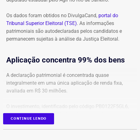
Com informações do colunista Lauro Jardim, do jornal “O
Globo”
Os dados foram obtidos no DivulgaCand,
portal do
Tribunal Superior Eleitoral (TSE)
. As informações
patrimoniais são autodeclaradas pelos candidatos e
permanecem sujeitas à análise da Justiça Eleitoral.
Aplicação concentra 99% dos bens
A declaração patrimonial é concentrada quase
integralmente em uma única aplicação de renda fixa,
avaliada em R$ 30 milhões.
O investimento, identificado pelo código PB0122F5GL6,
representa cerca de 99,2% de todo o patrimônio
CONTINUE LENDO
informado À Justiça Eleitoral.
Os demais oito bens declarados somam R$ 233.522,35 e