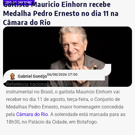
Gaitista Mauricio Einhorn recebe
RIO DE JANEIRO
Youssef.
Medalha Pedro Ernesto no dia 11 na
Câmara do Rio
Mais de 20% da carteira
compremetida sob ‘risco de default’
De acordo com o relatório de auditoria do TCE-RJ, os R$
59,6 milhões alocados no Banco Master entre junho e
julho de 2024 representavam mais de 20% de toda a
carteira de investimentos do Itaprevi. A equipe técnica do
06/08/2026 17:50
Gabriel Gontijo
Tribunal classificou o processo decisório como
Referência nacional e internacional da música
“negligente e temerário”.
instrumental no Brasil, o gaitista Mauricio Einhorn vai
receber no dia 11 de agosto, terça-feira, o Conjunto de
Entre os principais pontos apontados pela auditoria
Medalhas Pedro Ernesto, maior homenagem concedida
estão:
pela
Câmara do Rio
. A solenidade está marcada para as
18h30, no Palácio da Cidade, em Botafogo.
Mudança brusca na estratégia de investimento: a
alocação em letras financeiras foi elevada de 2% para