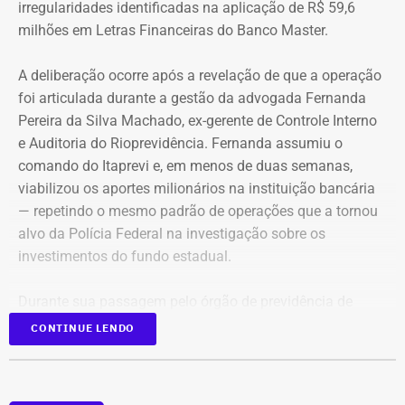
irregularidades identificadas na aplicação de R$ 59,6
milhões em Letras Financeiras do Banco Master.
A deliberação ocorre após a revelação de que a operação
foi articulada durante a gestão da advogada Fernanda
Pereira da Silva Machado, ex-gerente de Controle Interno
e Auditoria do Rioprevidência. Fernanda assumiu o
comando do Itaprevi e, em menos de duas semanas,
Declaração de bens de Alex Melim em 2026 — Foto:
viabilizou os aportes milionários na instituição bancária
Reprodução/Divulgacand
— repetindo o mesmo padrão de operações que a tornou
alvo da Polícia Federal na investigação sobre os
investimentos do fundo estadual.
Durante sua passagem pelo órgão de previdência de
Itaguaí, a ex-gerente do Rioprevidência também
nomeou
CONTINUE LENDO
para a estrutura interna o ex-policial federal Jayme Alves
de Oliveira Filho, o “Careca” da Lava Jato,
conhecido por
transportar malas de dinheiro para o doleiro Alberto