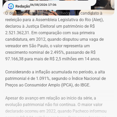
06/08/2026 17:06
Redação
Na declaração apresentada em 2018, quando terminou a
A atriz foi a primeira mulher a receber o benefício do
O deputado estadual Fred Pacheco (PL), candidato à
eleição como suplente, Elton Cristo informou possuir três
“botão do pânico”, ferramenta criada em 2019 pela
reeleição para a Assembleia Legislativa do Rio (Alerj),
veículos, um consórcio não contemplado e depósitos em
Polícia Militar do Rio. O objeto é conectado a uma
declarou à Justiça Eleitoral um patrimônio de R$
conta corrente, totalizando R$ 378,4 mil.
tornozeleira eletrônica usada pelo agressor. Em caso de
2.521.362,31. Em comparação com sua primeira
aproximação, a central de monitoramento é acionada e
candidatura, em 2012, quando disputou uma vaga de
Quatro anos depois, nas eleições de 2022, quando voltou
entra em contato com a vítima e o agressor por telefone.
vereador em São Paulo, o valor representa um
a disputar uma vaga na Assembleia Legislativa (Alerj) e
crescimento nominal de 2.495%, passando de R$
novamente ficou como suplente, o patrimônio declarado
97.166,38 para mais de R$ 2,5 milhões em 14 anos.
saltou para R$ 1.658.540,00. Na ocasião, os bens
passaram a incluir um apartamento avaliado em R$ 560
Considerando a inflação acumulada no período, a alta
mil, uma chácara de R$ 400 mil, dois veículos que
patrimonial é de 1.091%, segundo o Índice Nacional de
somavam R$ 647,3 mil e participações societárias em
Preços ao Consumidor Amplo (IPCA), do IBGE.
empresas do ramo de alimentação.
Apesar do avanço em relação ao início da série, a
Em 2024, quando foi eleito vereador da cidade de Nova
evolução patrimonial não foi contínua. O maior valor
Iguaçu, Elton Cristo declarou R$ 2.317.390,00 em bens,
declarado ocorreu em 2022, quando Pacheco informou
incluindo um sítio avaliado em R$ 1,12 milhão, além de