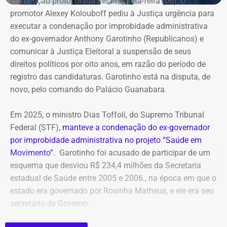
Em petição protocolada nesta quinta-feira (06), o
promotor Alexey Kolouboff pediu à Justiça urgência para
executar a condenação por improbidade administrativa
do ex-governador Anthony Garotinho (Republicanos) e
comunicar à Justiça Eleitoral a suspensão de seus
direitos políticos por oito anos, em razão do período de
registro das candidaturas. Garotinho está na disputa, de
novo, pelo comando do Palácio Guanabara.
Em 2025, o ministro Dias Toffoli, do Supremo Tribunal
Federal (STF),
manteve a condenação do ex-governador
por improbidade administrativa no projeto “Saúde em
Movimento”
. Garotinho foi acusado de participar de um
esquema que desviou R$ 234,4 milhões da Secretaria
estadual de Saúde entre 2005 e 2006., na época em que o
estado era governado por Rosinha Matheus, e ele era seu
secretário de Governo.