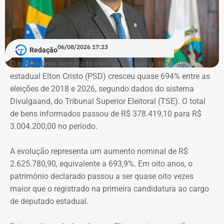
a Justiça do Rio o condenou a três anos de prisão em
regime semiaberto.
Em conversa com o TEMPO REAL RJ, Cristiane analisa o
06/08/2026 17:23
Redação
que ainda falta às mulheres na hora de denunciar os
O patrimônio declarado pelo candidato a deputado
companheiros por violência doméstica.
estadual Elton Cristo (PSD) cresceu quase 694% entre as
eleições de 2018 e 2026, segundo dados do sistema
“Creio que duas coisas ainda impedem as mulheres de
Divulgaand, do Tribunal Superior Eleitoral (TSE). O total
seguirem adiante nesta batalha. A vergonha e o medo.
de bens informados passou de R$ 378.419,10 para R$
Porque é necessário ter mais do que coragem para seguir
3.004.200,00 no período.
adiante no enfrentamento à violência doméstica. Pois
muitas têm medo do agressor sob dois pontos de vista. O
A evolução representa um aumento nominal de R$
primeiro é o temor de continuar viva e estar ao lado do
2.625.780,90, equivalente a 693,9%. Em oito anos, o
agressor. E o outro é o que vai acontecer com ela depois
patrimônio declarado passou a ser quase oito vezes
que a denúncia for feita. Afinal, há o receio que alguma
maior que o registrado na primeira candidatura ao cargo
brecha legal permita que o agressor, de alguma forma,
de deputado estadual.
fique impune”, comenta.