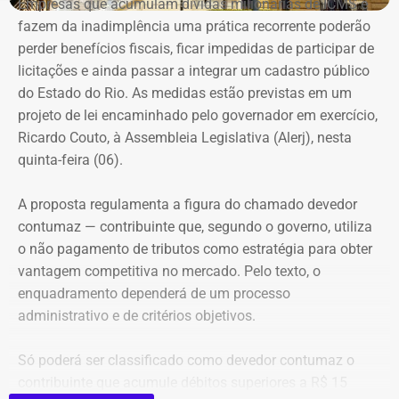
Empresas que acumulam dívidas milionárias de ICMS e
entre a prática do esporte e a observação de uma
fazem da inadimplência uma prática recorrente poderão
demanda real do cotidiano feminino. O principal gatilho
perder benefícios fiscais, ficar impedidas de participar de
que muitas sentem é a constatação do medo. Por isso, os
Evolução do patrimônio declarado por Fred Pacheco à Justiça Eleitoral
licitações e ainda passar a integrar um cadastro público
treinamentos vão além dos socos. O foco principal é a
entre 2012 e 2026, em valores nominais e corrigidos pela inflação (IPCA) –
do Estado do Rio. As medidas estão previstas em um
consciência situacional e a capacidade de reação rápida
Tabela: Imagem gerada por IA
projeto de lei encaminhado pelo governador em exercício,
antes mesmo que o contato físico aconteça”, comenta.
Ricardo Couto, à Assembleia Legislativa (Alerj), nesta
Apesar da recuperação, o valor ainda está 16,3% abaixo,
quinta-feira (06).
em termos nominais, do pico registrado em 2022.
Quando a comparação é feita em valores corrigidos pela
A proposta regulamenta a figura do chamado devedor
inflação, a diferença chega a 30,1%.
contumaz — contribuinte que, segundo o governo, utiliza
o não pagamento de tributos como estratégia para obter
vantagem competitiva no mercado. Pelo texto, o
Patrimônio de Fred Pacheco é
enquadramento dependerá de um processo
composto em sua maioria por
administrativo e de critérios objetivos.
imóveis
Só poderá ser classificado como devedor contumaz o
A maior parte dos bens declarados por Fred Pacheco está
contribuinte que acumule débitos superiores a R$ 15