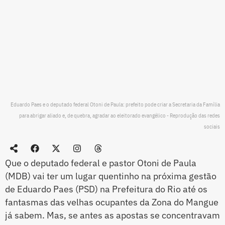
Eduardo Paes e o deputado federal Otoni de Paula: prefeito pode criar a Secretaria da Família
para abrigar aliado e, de quebra, agradar ao eleitorado evangélico - Reprodução das redes
sociais
Que o deputado federal e pastor Otoni de Paula
(MDB) vai ter um lugar quentinho na próxima gestão
de Eduardo Paes (PSD) na Prefeitura do Rio até os
fantasmas das velhas ocupantes da Zona do Mangue
já sabem. Mas, se antes as apostas se concentravam