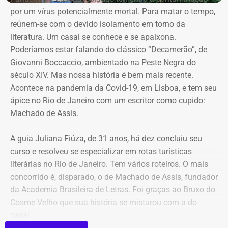
Receita Federal, está preso desde março.
por um vírus potencialmente mortal. Para matar o tempo,
reúnem-se com o devido isolamento em torno da
O caso tramita no âmbito do chamado Inquérito das Fake
literatura. Um casal se conhece e se apaixona.
News. Em abril, a Polícia Federal cumpriu mandados de
Poderíamos estar falando do clássico “Decamerão”, de
busca e apreensão em endereços ligados ao empresário,
Giovanni Boccaccio, ambientado na Peste Negra do
que se apresentou às autoridades após a emissão de
século XIV. Mas nossa história é bem mais recente.
uma ordem de prisão preventiva expedida por Moraes.
Acontece na pandemia da Covid-19, em Lisboa, e tem seu
ápice no Rio de Janeiro com um escritor como cupido:
A medida de prisão, à época, ocorreu mesmo com parecer
Machado de Assis.
contrário da Procuradoria-Geral da República (PGR), que
não identificou riscos ou provas suficientes para justificar
A guia Juliana Fiúza, de 31 anos, há dez concluiu seu
a custódia cautelar de Marcelo Conde naquele momento.
curso e resolveu se especializar em rotas turísticas
literárias no Rio de Janeiro. Tem vários roteiros. O mais
Com informações do portal “Metrópoles”.
concorrido é, disparado, o de Machado de Assis, fundador
da Academia Brasileira de Letras. Foi graças ao Bruxo do
Cosme Velho que sua história se misturou com a do
casal.