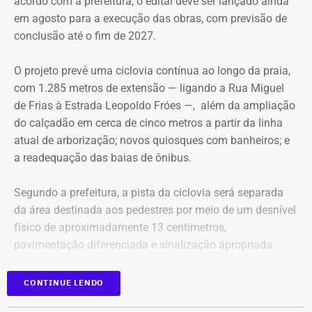
acordo com a prefeitura, o edital deve ser lançado ainda
aconteceu no passado. O filósofo Quincas Borba filosofa
em agosto para a execução das obras, com previsão de
e se pergunta onde errou. Ao mesmo tempo, o transeunte
conclusão até o fim de 2027.
precisa ter cuidado com seus trejeitos. Podem ser mal
interpretados por um tal Dr. Simão Bacamarte, que não
O projeto prevê uma ciclovia contínua ao longo da praia,
hesitará em levar o desavisado para uma internação
com 1.285 metros de extensão — ligando a Rua Miguel
compulsória. Na mente de Nireu, os personagens de um
de Frias à Estrada Leopoldo Fróes —, além da ampliação
dos maiores escritores brasileiros de todos os tempos,
do calçadão em cerca de cinco metros a partir da linha
Machado de Assis, passeiam por aí, a clamar, como
atual de arborização; novos quiosques com banheiros; e
fantasmas, um caminho delimitado por “templos” onde o
a readequação das baias de ônibus.
povo possa prestar a devida homenagem a seu criador.
Segundo a prefeitura, a pista da ciclovia será separada
da área destinada aos pedestres por meio de um desnível
físico de aproximadamente 13 centímetros,
pavimentação diferenciada e sinalização apropriada.
Junto à faixa de areia, também será criada uma faixa lisa
CONTINUE LENDO
de granito com 1,5 metro de largura, destinada à