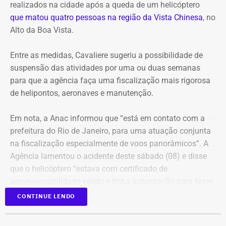
discutir o chamado Projeto Orla, com participação de
realizados na cidade após a queda de um helicóptero
“Temos até 2039 (ano do bicentenário do escritor) para
moradores, comerciantes, trabalhadores e visitantes.
que matou quatro pessoas na região da Vista Chinesa
, no
criar o roteiro. É uma homenagem justa, mais do que
Alto da Boa Vista.
merecida”, diz Nireu, de 82 anos, que tem uma relação de
Com informações do Jornal “O Globo”.
décadas com Machado de Assis. Conheceu a obra do
Entre as medidas, Cavaliere sugeriu a possibilidade de
escritor ainda garoto, em Alagoas, onde nasceu.
suspensão das atividades por uma ou duas semanas
para que a agência faça uma fiscalização mais rigorosa
de helipontos, aeronaves e manutenção.
Em nota, a Anac informou que “está em contato com a
prefeitura do Rio de Janeiro, para uma atuação conjunta
na fiscalização especialmente de voos panorâmicos”. A
Agência lamentou o acidente deste sábado (08) e disse
que o helicóptero “estava com certificado de
aeronavegabilidade válido e tinha autorização para fazer
serviço aéreo especializado (SAE) de voo panorâmico,
CONTINUE LENDO
conforme informações do Registro Aeronáutico Brasileiro
(RAB)”.