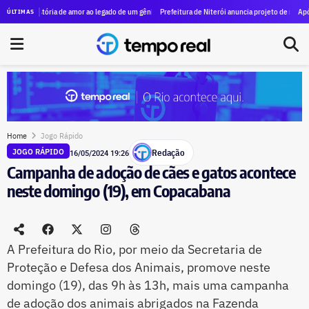
os da esposa de Moraes, pede que ministro não seja relator do caso no STF
história de amor ao legado de um gênio, as marcas de Machado de Assis estão vivas no Rio
Prefeitura de Niterói anuncia projeto de revitalização da
Após cobrança
ÚLTIMAS
Home
Jogo Rápido
Redação
JOGO RÁPIDO
16/05/2024 19:26
Campanha de adoção de cães e gatos acontece
neste domingo (19), em Copacabana
A Prefeitura do Rio, por meio da Secretaria de
Proteção e Defesa dos Animais, promove neste
domingo (19), das 9h às 13h, mais uma campanha
de adoção dos animais abrigados na Fazenda