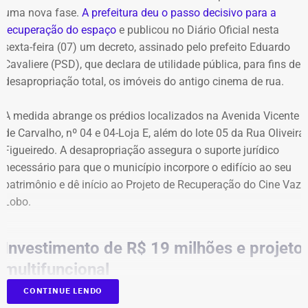
Alerta e Prevenção
uma nova fase.
A prefeitura deu o passo decisivo para a
recuperação do espaço
e publicou no Diário Oficial nesta
sexta-feira (07) um decreto, assinado pelo prefeito Eduardo
A capital fluminense entrou em Estágio 2 de mobilização
Cavaliere (PSD), que declara de utilidade pública, para fins de
na noite de ontem.
desapropriação total, os imóveis do antigo cinema de rua.
A medida abrange os prédios localizados na Avenida Vicente
de Carvalho, nº 04 e 04-Loja E, além do lote 05 da Rua Oliveira
Figueiredo. A desapropriação assegura o suporte jurídico
necessário para que o município incorpore o edifício ao seu
patrimônio e dê início ao Projeto de Recuperação do Cine Vaz
Lobo.
Investimento de R$ 19 milhões e projeto
multifuncional
CONTINUE LENDO
O decreto viabiliza o plano municipal que prevê um