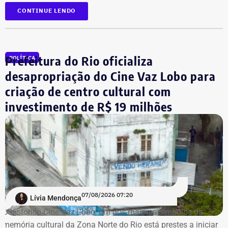
Faetec.
CONTINUE LENDO
Redes municipais:
Rio de Janeiro
Prefeitura do Rio oficializa
POLÍTICA
Niterói
desapropriação do Cine Vaz Lobo para
Nova Iguaçu
criação de centro cultural com
Queimados
São João de Meriti
investimento de R$ 19 milhões
Nilópolis
Seropédica
Itaguaí
Mangaratiba
Angra dos Reis
Paraty
Petrópolis
07/08/2026 07:20
Lívia Mendonça
Belford Roxo
O histórico Cine Vaz Lobo, um dos maiores símbolos da
memória cultural da Zona Norte do Rio está prestes a iniciar