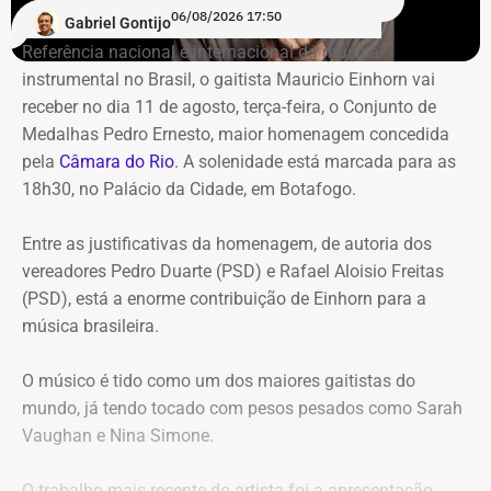
carteira de investimentos do Itaprevi. A equipe técnica do
06/08/2026 17:50
Gabriel Gontijo
Tribunal classificou o processo decisório como
Referência nacional e internacional da música
“negligente e temerário”.
instrumental no Brasil, o gaitista Mauricio Einhorn vai
receber no dia 11 de agosto, terça-feira, o Conjunto de
Entre os principais pontos apontados pela auditoria
Medalhas Pedro Ernesto, maior homenagem concedida
estão:
pela
Câmara do Rio
. A solenidade está marcada para as
18h30, no Palácio da Cidade, em Botafogo.
Mudança brusca na estratégia de investimento: a
alocação em letras financeiras foi elevada de 2% para
Entre as justificativas da homenagem, de autoria dos
20% logo na primeira reunião da nova gestão,
vereadores Pedro Duarte (PSD) e Rafael Aloisio Freitas
desrespeitando os estudos técnicos e pareceres da
(PSD), está a enorme contribuição de Einhorn para a
consultoria financeira contratada, que desaconselhavam
música brasileira.
o investimento de longo prazo.
Rating especulativo: a aplicação prendeu os recursos
O músico é tido como um dos maiores gaitistas do
previdenciários por 10 anos em uma instituição que
mundo, já tendo tocado com pesos pesados como Sarah
possuía rating B+ (grau especulativo com alto risco de
Vaughan e Nina Simone.
inadimplência), violando princípios de segurança e
liquidez.
O trabalho mais recente do artista foi a apresentação