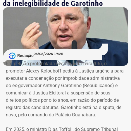
da inelegibilidade de Garotinho
Acordos judiciais crescem mais de
1.500% em um ano
Outro vetor de pressão apareceu na rubrica de despesas
administrativas. Os gastos classificados como acordos
judiciais saltaram de R$ 17,5 milhões, em 2024, para R$
292,8 milhões em 2025.
06/08/2026 19:25
Redação
Em petição protocolada nesta quinta-feira (06), o
A alta foi de aproximadamente 1.576% em apenas um
promotor Alexey Kolouboff pediu à Justiça urgência para
ano.
executar a condenação por improbidade administrativa
do ex-governador Anthony Garotinho (Republicanos) e
A rubrica, sozinha, respondeu por cerca de dois terços do
comunicar à Justiça Eleitoral a suspensão de seus
aumento das despesas gerais e administrativas da
direitos políticos por oito anos, em razão do período de
companhia, que passaram de R$ 587,2 milhões para R$
registro das candidaturas. Garotinho está na disputa, de
1,03 bilhão.
novo, pelo comando do Palácio Guanabara.
Entre os registros citados no balanço está um acordo
Em 2025, o ministro Dias Toffoli, do Supremo Tribunal
consensual de reequilíbrio econômico-financeiro