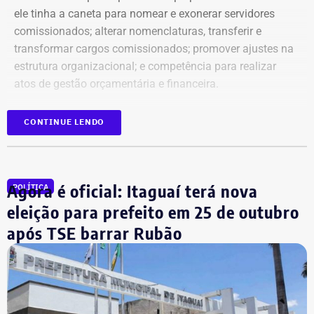
ele tinha a caneta para
nomear e exonerar servidores
comissionados; a
lterar nomenclaturas, transferir e
transformar cargos comissionados;
promover ajustes na
estrutura organizacional; e
competência para realizar
atos de gestão orçamentária e financeira.
Em abril, o
novo governador remanejou Simões para a
CONTINUE LENDO
chefiai de Gabinete
e nomeou o procurador Flávio
Willeman em seu lugar.
Agora é oficial: Itaguaí terá nova
POLÍTICA
Simões vai substituir o
eleição para prefeito em 25 de outubro
supersecretário Roberto Leão na
após TSE barrar Rubão
pasta
Com a nova nomeação, o ex-supersecretário substitui o
poderoso delegado Roberto Leão, o secretário-chefe do
Gabinete de Segurança Institucional (GSI) que vinha