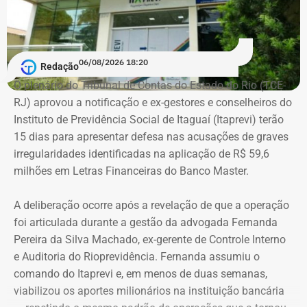
casado, possui ensino médio completo e declarou exercer
a profissão de empresário.
Em documento de consulta pública da Casa da Moeda do
06/08/2026 18:20
Redação
Brasil, Alex Ofredi Melim aparece como representante da
O plenário do Tribunal de Contas do Estado do Rio (TCE-
Melim Corretora de Seguros Ltda., empresa que atua no
RJ) aprovou a notificação e ex-gestores e conselheiros do
setor de seguros e planos de saúde.
Instituto de Previdência Social de Itaguaí (Itaprevi) terão
15 dias para apresentar defesa nas acusações de graves
irregularidades identificadas na aplicação de R$ 59,6
milhões em Letras Financeiras do Banco Master.
A deliberação ocorre após a revelação de que a operação
foi articulada durante a gestão da advogada Fernanda
Pereira da Silva Machado, ex-gerente de Controle Interno
e Auditoria do Rioprevidência. Fernanda assumiu o
comando do Itaprevi e, em menos de duas semanas,
Declaração de bens de Alex Melim em 2026 — Foto:
viabilizou os aportes milionários na instituição bancária
Reprodução/Divulgacand