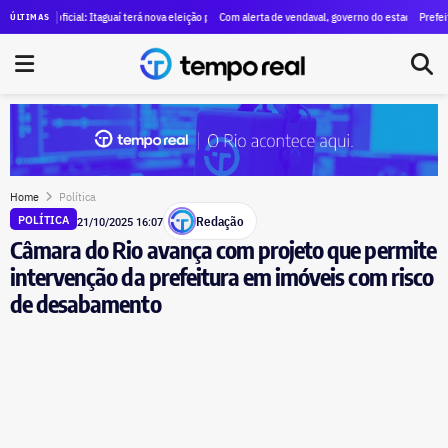
Marco Antônio Simões, ex-braço-direito de Nicola Miccione, na Secretaria de Governo
é oficial: Itaguaí terá nova eleição para prefeito em 25 de outubro após TSE barrar Rubão
Com alerta de vendaval, governo do estado e prefeituras su
Prefeitura do Ri
ÚLTIMAS
Home
Política
Redação
POLÍTICA
21/10/2025 16:07
Câmara do Rio avança com projeto que permite
intervenção da prefeitura em imóveis com risco
de desabamento