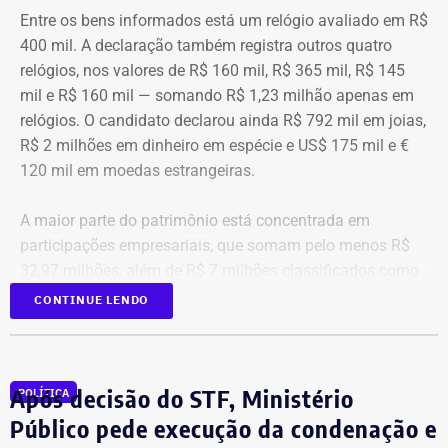
Entre os bens informados está um relógio avaliado em R$
foram suspensos e a estatal perdeu o acesso imediato
400 mil. A declaração também registra outros quatro
aos recursos aplicados.
relógios, nos valores de R$ 160 mil, R$ 365 mil, R$ 145
mil e R$ 160 mil — somando R$ 1,23 milhão apenas em
A administração informou ter avaliado a possibilidade de
relógios. O candidato declarou ainda R$ 792 mil em joias,
recuperação do crédito levando em consideração a ordem
R$ 2 milhões em dinheiro em espécie e US$ 175 mil e €
de preferência dos credores, o histórico de recuperações
120 mil em moedas estrangeiras.
em casos semelhantes e a posição ocupada pela Cedae
no processo de liquidação. Ao final, adotando uma
A maior parte do patrimônio está concentrada em
postura conservadora, optou por reconhecer a perda
participações empresariais, que somam pelo menos R$
integral do valor mediante a constituição de provisão
32,97 milhões, além de R$ 7 milhões classificados como
contábil.
“valores de diversos créditos”. Também aparecem na
CONTINUE LENDO
relação imóveis, incluindo uma cobertura declarada por
A perda foi registrada integralmente em 2025, embora a
R$ 884,1 mil e duas casas. Os valores correspondem à
estatal ainda possa vir a recuperar parte dos recursos ao
declaração apresentada, sem informações, nos prints,
longo do processo de liquidação promovido pelo Banco
Após decisão do STF, Ministério
POLÍTICA
sobre marca, modelo ou valor de mercado dos relógios.
Central.
Público pede execução da condenação e