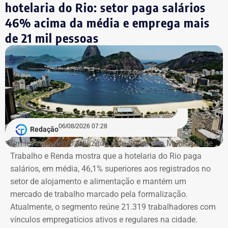
homicídio contra Fernanda Chaves, assessora de Marielle
hotelaria do Rio: setor paga salários
que estava no carro no momento dos disparos e
46% acima da média e emprega mais
sobreviveu porque se abaixou no banco.
de 21 mil pessoas
Outro ponto usado pelo Ministério Público para pedir o
aumento das penas foi o uso de um carro clonado no
crime, o que caracteriza o delito de receptação.
Ambos firmaram delação
premiada e devem
06/08/2026 07:28
Redação
Um levantamento realizado pela Secretaria Municipal de
cumprir o tempo de prisão
Trabalho e Renda mostra que a hotelaria do Rio paga
salários, em média, 46,1% superiores aos registrados no
previsto no acordo
setor de alojamento e alimentação e mantém um
mercado de trabalho marcado pela formalização.
Apesar do aumento da pena, os ex-policiais militares
Atualmente, o segmento reúne 21.319 trabalhadores com
firmaram delação premiada para apontar os mandantes do
vínculos empregatícios ativos e regulares na cidade.