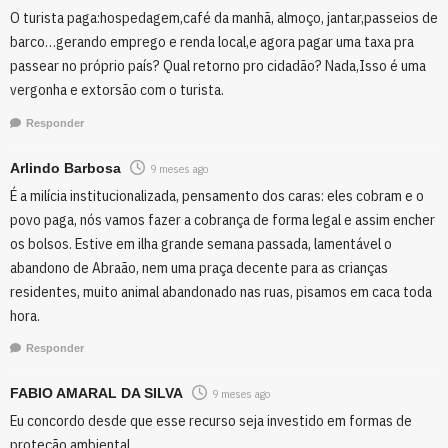
O turista paga:hospedagem,café da manhã, almoço, jantar,passeios de
barco…gerando emprego e renda local,e agora pagar uma taxa pra
passear no próprio país? Qual retorno pro cidadão? Nada,Isso é uma
vergonha e extorsão com o turista.
Responder
Arlindo Barbosa
9 meses ago
É a milícia institucionalizada, pensamento dos caras: eles cobram e o
povo paga, nós vamos fazer a cobrança de forma legal e assim encher
os bolsos. Estive em ilha grande semana passada, lamentável o
abandono de Abraão, nem uma praça decente para as crianças
residentes, muito animal abandonado nas ruas, pisamos em caca toda
hora.
Responder
FABIO AMARAL DA SILVA
9 meses ago
Eu concordo desde que esse recurso seja investido em formas de
proteção ambiental