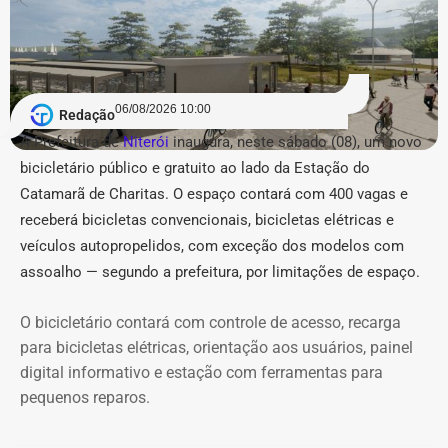
com 4 nomeações na Secretaria de Estado de Fazenda e
4 na Secretaria de Estado do Ambiente e Sustentabilidade
(Seas/Inea), além de preenchimento de vagas
estratégicas de coordenação (nível DAS-8) na Fundação
06/08/2026 10:00
CEPERJ, Seplag e Secretaria de Governo.
Redação
A Prefeitura de
Niterói
inaugura, neste sábado (08), um novo
COM FÁBIO MARTINS.
bicicletário público e gratuito ao lado da Estação do
Catamarã de Charitas. O espaço contará com 400 vagas e
receberá bicicletas convencionais, bicicletas elétricas e
veículos autopropelidos, com exceção dos modelos com
assoalho — segundo a prefeitura, por limitações de espaço.
O bicicletário contará com controle de acesso, recarga
para bicicletas elétricas, orientação aos usuários, painel
digital informativo e estação com ferramentas para
pequenos reparos.