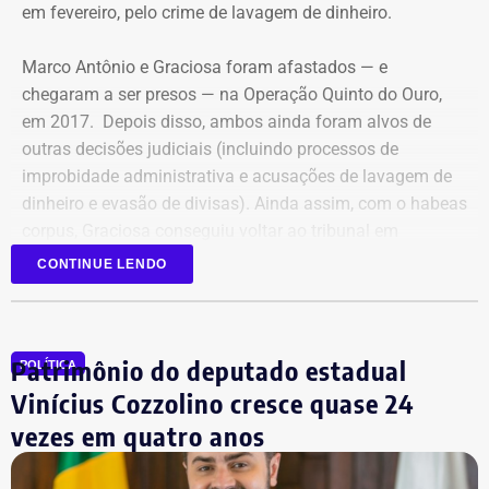
de 2019. Lessa está no Complexo Penitenciário da Papuda,
em fevereiro, pelo crime de lavagem de dinheiro.
em Brasília, e Queiroz, na Penitenciária Federal de Brasília.
Marco Antônio e Graciosa foram afastados — e
Com informações da colunista Vera Araújo, do Jornal “O
chegaram a ser presos — na Operação Quinto do Ouro,
Globo”.
em 2017. Depois disso, ambos ainda foram alvos de
outras decisões judiciais (incluindo processos de
improbidade administrativa e acusações de lavagem de
dinheiro e evasão de divisas). Ainda assim, com o habeas
corpus, Graciosa conseguiu voltar ao tribunal em
setembro de 2025.
CONTINUE LENDO
Mesmo com a condenação de fevereiro, não foi preso,
porque ainda cabe recurso.
Patrimônio do deputado estadual
POLÍTICA
Mas, agora, que o ministro do Supremo afirmou que o
Vinícius Cozzolino cresce quase 24
habeas corpus não vale mais, pode ser afastado do cargo
vezes em quatro anos
a qualquer momento. De novo.