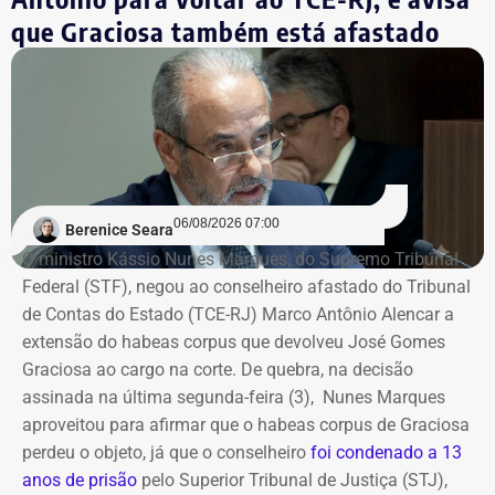
estão camareira e arrumadeira de hotel, que concentram
O MPRJ recorreu para aumentar as penas para garantir que,
que Graciosa também está afastado
15,8% das vagas, seguidas por garçons e garçonetes
caso o acordo de colaboração seja rescindido, os condenados
(8,78%) e recepcionistas de hotel (8,56%).
cumpram a punição prevista originalmente. Dessa forma, o
delator terá que cumprir a pena normal, sem os benefícios da
Com informações do colunista Ancelmo Gois, do Jornal
colaboração.
“O Globo”.
O crime
06/08/2026 07:00
Berenice Seara
O crime foi cometido em 14 de março de 2018. Nesse dia,
O ministro Kássio Nunes Marques, do Supremo Tribunal
Marielle participou de um compromisso na Casa das Pretas,
Federal (STF), negou ao conselheiro afastado do Tribunal
na Lapa, centro da cidade. Quando o encontro terminou, a
de Contas do Estado (TCE-RJ) Marco Antônio Alencar a
vereadora saiu com a assessora Fernanda Chaves, em carro
extensão do habeas corpus que devolveu José Gomes
dirigido pelo motorista Anderson. Quando passavam pelo
Graciosa ao cargo na corte. De quebra, na decisão
bairro do Estácio, na Zona Norte, foram atingidos por treze
assinada na última segunda-feira (3), Nunes Marques
disparos. Apenas Fernanda sobreviveu.
aproveitou para afirmar que o habeas corpus de Graciosa
perdeu o objeto, já que o conselheiro
foi condenado a 13
Ronnie Lessa e Élcio Queiroz estão presos desde 12 de março
anos de prisão
pelo Superior Tribunal de Justiça (STJ),