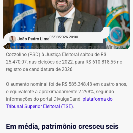
Na prática, a manifestação do
ministro extingue o processo
O próprio Nunes Marques havia concedido o habeas
05/08/2026 20:00
João Pedro Lima
corpus a Graciosa, citando o “excesso de prazo da
O patrimônio declarado pelo deputado estadual Vinícius
medida cautelar de afastamento do cargo”, uma vez que
Cozzolino (PSD) à Justiça Eleitoral saltou de R$
ainda não havia, na ocasião, sentença condenatória no
25.470,07, nas eleições de 2022, para R$ 610.818,55 no
processo em que Graciosa era réu no processo por
registro de candidatura de 2026.
lavagem de dinheiro, que se arrastava desde 2021.
O aumento nominal foi de R$ 585.348,48 em quatro anos,
Mas a decisão, e a condenação, acabaram saindo cinco
o equivalente a aproximadamente 2.298%, segundo
meses depois.
informações do portal DivulgaCand,
plataforma do
Tribunal Superior Eleitoral (TSE)
.
Na prática, a manifestação do ministro extinguiu o
processo — que perdeu a razão de existir após a
condenação e a determinação de perda de cargo no STJ
Em média, patrimônio cresceu seis
— e inviabilizou o pedido de extensão formulado por