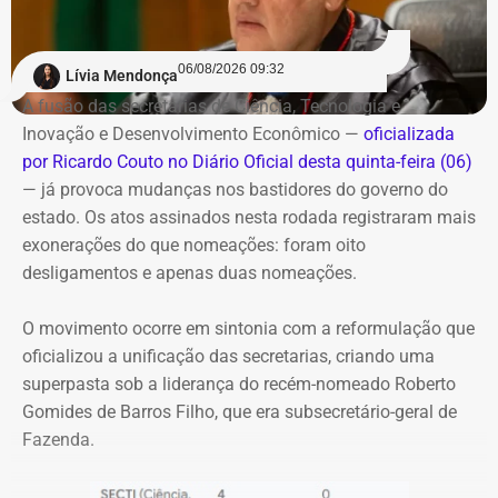
cadastrados poderão utilizar a unidade de Charitas sem
necessidade de um novo cadastro.
06/08/2026 09:32
Lívia Mendonça
Também haverá um aplicativo para consulta da
A fusão das secretarias de Ciência, Tecnologia e
disponibilidade de vagas e realização de pré-cadastro.
Inovação e Desenvolvimento Econômico —
oficializada
por Ricardo Couto no Diário Oficial desta quinta-feira (06)
Além da inauguração do bicicletário, a prefeitura prevê
— já provoca mudanças nos bastidores do governo do
uma reorganização do entorno da estação de Charitas,
estado. Os atos assinados nesta rodada registraram mais
com readequação das vagas de estacionamento e
exonerações do que nomeações: foram oito
reforço da fiscalização para coibir o estacionamento
desligamentos e apenas duas nomeações.
irregular de motocicletas.
O movimento ocorre em sintonia com a reformulação que
Com informações do jornal “O Globo”.
oficializou a unificação das secretarias, criando uma
superpasta sob a liderança do recém-nomeado Roberto
Gomides de Barros Filho, que era subsecretário-geral de
Fazenda.