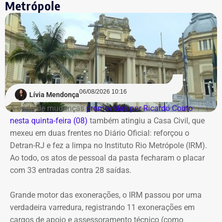
Metrópole
06/08/2026 10:16
Lívia Mendonça
A onda de mudanças
promovidas por Ricardo Couto
nesta quinta-feira (08)
também atingiu a Casa Civil, que
mexeu em duas frentes no Diário Oficial: reforçou o
Detran-RJ e fez a limpa no Instituto Rio Metrópole (IRM).
Ao todo, os atos de pessoal da pasta fecharam o placar
com 33 entradas contra 28 saídas.
Grande motor das exonerações, o IRM passou por uma
verdadeira varredura, registrando 11 exonerações em
cargos de apoio e assessoramento técnico (como