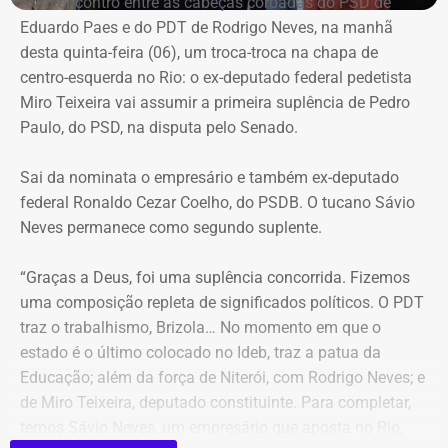
Num encontro entre as cabeças coroadas do PSD de
O Ministério Público (MPRJ), então, passou a conferir
Joel de Oliveira Suhett Filho foi desligado do posto de
Eduardo Paes e do PDT de Rodrigo Neves, na manhã
ações civis públicas e processos de improbidade —
assessor-chefe de Assuntos Estratégicos da Polícia
desta quinta-feira (06), um troca-troca na chapa de
relativos a agentes públicos — que tramitavam na vara, e
Militar;
centro-esquerda no Rio: o ex-deputado federal pedetista
foram identificadas diversas adulterações, principalmente
Henrique Gustavo dos Santos Frickmann foi exonerado, a
Miro Teixeira vai assumir a primeira suplência de Pedro
em processos nos quais Núbia Cozzolino aparecia como
pedido, do cargo de subsecretário adjunto de Obrasda
Paulo, do PSD, na disputa pelo Senado.
interessada ou ré.
Secretaria de Infraestrutura e Obras Públicas.
Sai da nominata o empresário e também ex-deputado
Durante uma busca e apreensão no escritório ligado à ex-
Nomeações vieram em dose
federal Ronaldo Cezar Coelho, do PSDB. O tucano Sávio
prefeita de Magé, foram encontradas cópias de folhas
Neves permanece como segundo suplente.
homeopática
processuais com treinos de rubricas e assinaturas.
“Graças a Deus, foi uma suplência concorrida. Fizemos
No outro lado da balança das publicações do Diário
Núbia Cozzolino alega injustiça e
uma composição repleta de significados políticos. O PDT
Oficial, Couto fez mudanças pontuais e assinou apenas 2
irregularidades
traz o trabalhismo, Brizola… No momento em que o
únicas nomeações para o segundo e terceiro escalões do
estado é o último colocado no Ideb, traz a patua da
governo. A Superintendência de Compras e Licitações da
Educação; além da força de Niterói, com Rodrigo Neves; e
A Justiça concluiu que a autoria criminal ficou
Secretaria de Estado de Saúde recebeu a nomeação de
de Miro Teixeira, deputado constituinte. Para completar,
comprovada em relação a Núbia, mas não foi possível
Emerson Maciel dos Santos, enquanto que na Fundação
temos Sávio Neves, um empresário que aposta no Rio,
determinar com certeza as datas em que as falsificações
Ceperj, Filipe de Souza Ribeiro foi nomeado diretor de TI e