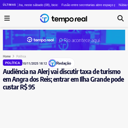
 reforça o Detran e abre nova frente de cortes no Instituto Rio Metrópole
 ganha, neste sábado (08), bicicletário gratuito com 400 vagas ao lado do catamarã de Chari
Fusão entre secretarias abre espaço para mudanças: Cout
Núbia Cozzolino é
ÚLTIMAS
Home
Política
Redação
POLÍTICA
10/11/2025 18:12
Audiência na Alerj vai discutir taxa de turismo
em Angra dos Reis; entrar em Ilha Grande pode
custar R$ 95