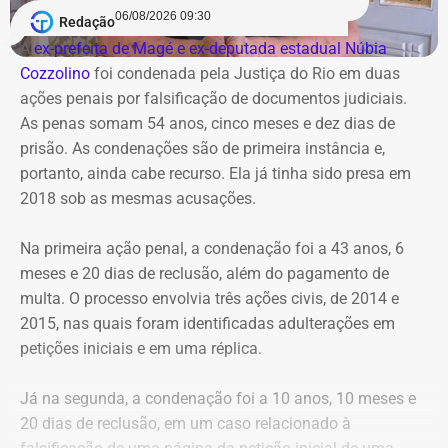
06/08/2026 09:30
Redação
A
ex-prefeita de Magé e ex-deputada estadual Núbia
Cozzolino
foi condenada pela Justiça do Rio em duas
ações penais por falsificação de documentos judiciais.
As penas somam 54 anos, cinco meses e dez dias de
prisão. As condenações são de primeira instância e,
portanto, ainda cabe recurso. Ela já tinha sido presa em
2018 sob as mesmas acusações.
Na primeira ação penal, a condenação foi a 43 anos, 6
meses e 20 dias de reclusão, além do pagamento de
multa. O processo envolvia três ações civis, de 2014 e
2015, nas quais foram identificadas adulterações em
Cortes na Ciência e Tecnologia
petições iniciais e em uma réplica.
Das oito exonerações publicadas no Diário Oficial, quatro
Já na segunda, a condenação foi a 10 anos, 10 meses e
atingiram a cúpula da antiga Ciência e Tecnologia,
20 dias de reclusão, em um caso relacionado à
mostrando um verdadeiro “desmonte” da estrutura