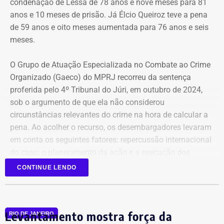
condenação de Lessa de 78 anos e nove meses para 81
COM FÁBIO MARTINS
anos e 10 meses de prisão. Já Élcio Queiroz teve a pena
de 59 anos e oito meses aumentada para 76 anos e seis
meses.
O Grupo de Atuação Especializada no Combate ao Crime
Organizado (Gaeco) do MPRJ recorreu da sentença
proferida pelo 4º Tribunal do Júri, em outubro de 2024,
sob o argumento de que ela não considerou
circunstâncias relevantes do crime na hora de calcular a
pena. Ao acolher o recurso, os desembargadores levaram
em conta os seguintes fatores: repercussão internacional
do caso; o planejamento da ação e a execução dos
disparos em via pública, em uma região de grande
CONTINUE LENDO
circulação de pessoas.
Além disso, o MPRJ também pediu que a Justiça
Levantamento mostra força da
reconhecesse com menor redução a tentativa de
RIO DE JANEIRO