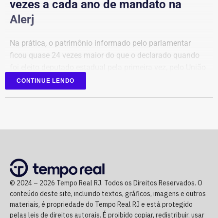
vezes a cada ano de mandato na
Marco Antônio.
Alerj
Na prática, o patrimônio informado pelo parlamentar
ficou quase 24 vezes maior do que o declarado quando
foi eleito deputado estadual pela primeira vez, pelo União
Brasil.
CONTINUE LENDO
Em 2022, a relação de bens era composta principalmente
por aplicações financeiras e depósitos bancários.
Agora candidato à reeleição na Assembleia Legislativa do
Rio (Alerj) pelo PSD, Cozzolino declarou mais de R$ 610
mil em bens. Entre os itens informados à Justiça Eleitoral
estão dois registros classificados genericamente como
© 2024 – 2026 Tempo Real RJ. Todos os Direitos Reservados. O
“outros bens e direitos”, nos valores de R$ 95.985,48 e R$
conteúdo deste site, incluindo textos, gráficos, imagens e outros
97.555,75.
materiais, é propriedade do Tempo Real RJ e está protegido
pelas leis de direitos autorais. É proibido copiar, redistribuir, usar