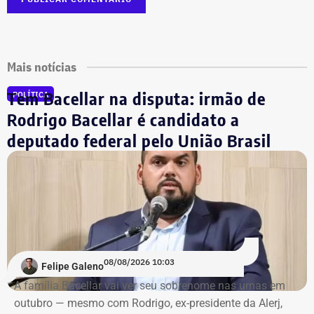
Mais notícias
Tem Bacellar na disputa: irmão de
POLÍTICA
Rodrigo Bacellar é candidato a
deputado federal pelo União Brasil
08/08/2026 10:03
Felipe Galeno
A família Bacellar vai ver seu sobrenome nas urnas em
outubro — mesmo com Rodrigo, ex-presidente da Alerj,