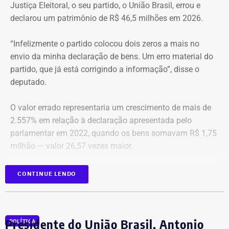
O apartamento que vai à leilão fica na Avenida Pasteu e
Justiça Eleitoral, o seu partido, o União Brasil, errou e
tem cerca de 101 metros quadrados. O imóvel se
declarou um patrimônio de R$ 46,5 milhões em 2026.
encontra no terceiro andar de um edifício de frente para a
Baía de Guanabara.
“Infelizmente o partido colocou dois zeros a mais no
envio da minha declaração de bens. Um erro material do
A Caixa Econômica tentou intimar pessoalmente o ex-
partido, que já está corrigindo a informação”, disse o
deputado federal. Mas como não conseguiu localizá-lo,
deputado.
promoveu a intimação por edital eletrônico publicado nos
dias 5, 6 e 7 de novembro de 2025, concedendo o prazo
O valor errado representaria um crescimento de mais de
legal para regularização da dívida. Posteriormente, a
2.557% em relação à declaração apresentada pelo
propriedade foi consolidada em nome da Caixa em 30 de
parlamentar em 2022, quando os bens somavam R$ 1,75
março de 2026 por causa da falta de pagamento.
milhão — valor 26,57 vezes maior.
*Com informação do blog de Ruben Berta, do portal
As informações foram obtidas no
DivulgaCand, portal do
CONTINUE LENDO
Ururau, e também do portal g1
Tribunal Superior de Justiça (TSE)
onde os próprios
candidatos declaram seus patrimônios.
Presidente do União Brasil, Antonio
POLÍTICA
Fábio Silva foi eleito deputado estadual em 2018 e