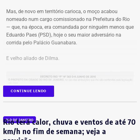
Mas, de novo em território carioca, o moço acabou
nomeado num cargo comissionado na Prefeitura do Rio
— que, na época, era comandada por ninguém menos que
Eduardo Paes (PSD), hoje o seu maior adversário na
corrida pelo Palácio Guanabara.
E velho aliado de Dilma.
CONTINUE LENDO
Programação reúne música, livros, empreendedorismo e debates sobre
carnaval e memória — Foto: Marina Calderon/Divulgação
Na Secretaria municipal da Casa Civil, André Marinho
Rio terá calor, chuva e ventos de até 70
RIO DE JANEIRO
Festival de dança ocupa a Praça
permaneceu até dezembro. Marcelo Crivella
km/h no fim de semana; veja a
Mauá com programação gratuita
(Republicanos) ganhou a eleição assumiu a prefeitura e,