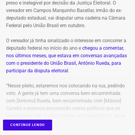
preso e inelegível por decisão da Justiça Eleitoral. O
vereador em Campos Marquinho Bacellar, irmão do ex-
deputado estadual, vai disputar uma cadeira na Câmara
Federal pelo União Brasil em outubro.
O vereador já tinha sinalizado o interesse em concorrer a
deputado federal no início do ano e
chegou a comentar,
nos últimos meses, que estava em conversas avançadas
com o presidente do União Brasil, Antônio Rueda, para
participar da disputa eleitoral
.
“Nesse pleito, estaremos nos colocando na rua, pedindo
voto. A gente já tem uma conversa bem encaminhada
com [Antonio] Rueda, bem encaminhada com [Márcio]
Canella e estamos procurando outros políticos que se
identifiquem com a nossa forma de fazer política”, disse
Marquinho Bacellar, durante sessão da Câmara de
CONTINUE LENDO
Campos.