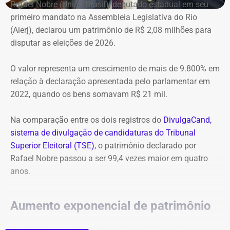
Rafael Nobre (União Brasil), deputado estadual em seu
o dobro do registrado na última eleição.
de rua. Até houve um pequeno tumulto. Mas por volta das
primeiro mandato na Assembleia Legislativa do Rio
8 horas, o clima era de tranquilidade total”, comentou.
(Alerj), declarou um patrimônio de R$ 2,08 milhões para
Entre os bens de maior valor também aparecem uma
disputar as eleições de 2026.
cessão de quotas avaliada em R$ 20 milhões, R$ 5,6
Outro morador, que pediu para não ter o nome divulgado,
milhões registrados como “valor adiantado”, uma casa
contou que os moradores que integram o Conselho
O valor representa um crescimento de mais de 9.800% em
em condomínio de R$ 3 milhões, um sítio de R$ 2,05
Comunitário de Segurança do bairro chegaram a chamar
relação à declaração apresentada pelo parlamentar em
milhões, além de diversos imóveis, terrenos e
policiais do 4º Batalhão de Polícia Militar, de São
2022, quando os bens somavam R$ 21 mil.
participações societárias.
Cristóvão, para reforço da segurança. Além disso,
destacou as reuniões que já fizeram sobre o destino do
Na comparação entre os dois registros do
DivulgaCand,
imóvel.
sistema de divulgação de candidaturas do Tribunal
Superior Eleitoral (TSE)
, o patrimônio declarado por
“A SPU vêm prometendo colocar a segurança patrimonial
Rafael Nobre passou a ser 99,4 vezes maior em quatro
em todas as reuniões e até o momento não fez a
anos.
implantação alegando problemas com a empresa de
segurança. O Arquivo Nacional chegou entrar com um
pedido de posse do imóvel e estava na fase final de
Aumento exponencial de patrimônio
análise. Agora com a entrada da ocupação não sabemos
como vai ficar a situação”, informou esse morador.