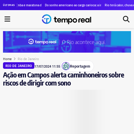
a deputado federal pelo União Brasil
s, samba e maratona de dança agitam o fim de semana no Rio
Do sonho americano ao cargo carioca: a inusitada conexão de André Marin
Rio terá calor, chuva e ventos 
ÚLTIMAS
Home
Rio de Janeiro
Reportagem
RIO DE JANEIRO
17/07/2024 11:55
Ação em Campos alerta caminhoneiros sobre
riscos de dirigir com sono