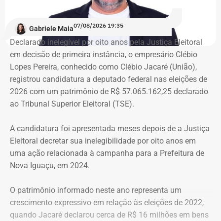
ocupantes chegou ao atual prédio depois de sofrer quatro
despejos.
07/08/2026 19:35
Gabriele Maia
Declarado inelegível por oito anos pela Justiça Eleitoral
“Nós já sofremos quatro despejos. O objetivo da
em decisão de primeira instância, o empresário Clébio
ocupação é justamente dar ao imóvel uma função social
Lopes Pereira, conhecido como Clébio Jacaré (União),
que atenda as necessidades básicas das famílias. Desde
registrou candidatura a deputado federal nas eleições de
que eu entrei no MLB nunca faltou comida. Só o que falta
2026 com um patrimônio de R$ 57.065.162,25 declarado
mesmo é um teto, um lar para morar. Queremos fazer
ao Tribunal Superior Eleitoral (TSE).
valer um direito constitucional que nunca foi cumprido”
A candidatura foi apresentada meses depois de a Justiça
A Central de Movimentos Populares do Rio de Janeiro
Eleitoral decretar sua inelegibilidade por oito anos em
(CMPRJ) emitiu nota de apoio e solidariedade e lembrou
uma ação relacionada à campanha para a Prefeitura de
que as famílias lutam há anos pelo direito à moradia com
Nova Iguaçu, em 2024.
organização e resistência.
O patrimônio informado neste ano representa um
“Sabemos que a moradia é a base de tudo. Quando um
crescimento expressivo em relação às eleições de 2022,
movimento ocupa um imóvel abandonado ou
quando Jacaré declarou cerca de R$ 16 milhões em bens
subutilizado, mais do que dar um teto, o que já é