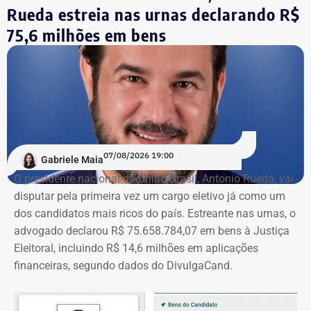
reeleito em 2022. Ele busca mais uma reeleição para a
Rueda estreia nas urnas declarando R$
Assembleia Legislativa do Rio (Alerj).
75,6 milhões em bens
07/08/2026 19:00
Gabriele Maia
O presidente nacional do União Brasil, Antonio Rueda, vai
disputar pela primeira vez um cargo eletivo já como um
dos candidatos mais ricos do país. Estreante nas urnas, o
advogado declarou R$ 75.658.784,07 em bens à Justiça
Eleitoral, incluindo R$ 14,6 milhões em aplicações
financeiras, segundo dados do DivulgaCand.