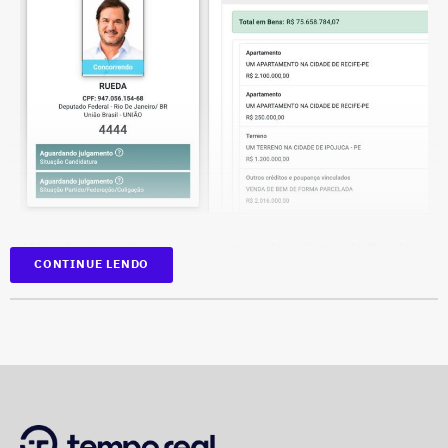
Deputado Fábio Silva em declaração de bens em 2026 — Foto:
Reprodução/Divulgacand
Além dos investimentos, a carteira de imóveis de Rueda
CONTINUE LENDO
se espalha por seis cidades de quatro estados. Na
declaração aparecem casas, apartamentos, terrenos e
salas comerciais em Brasília, Recife, Ipojuca, Maragogi,
São Paulo e Rio de Janeiro.
Entre os imóveis de maior valor estão uma casa em
Brasília avaliada em R$ 8,37 milhões, um lote na capital