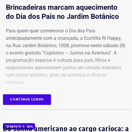
município Campos dos Goytacazes.
Brincadeiras marcam aquecimento
do Dia dos Pais no Jardim Botânico
Para quem quer comemorar o Dia dos Pais
antecipadamente com a criançada, a EcoVilla Ri Happy,
na Rua Jardim Botânico, 1008, promove neste sábado (8)
o evento gratuito “Copilotos – Juntos na Aventura”. A
programação especial é voltada para pais, filhos e
responsáveis aproveitarem juntos um circuito interativo
com arena temática, pista de aventura e oficinas
criativas.
As atividades acontecem das 10h às 18h, divididas em
CONTINUE LENDO
dois turnos (o primeiro das 10h às 13h e o segundo das
14h às 18h). A participação e a entrada são gratuitas,
sujeitas à lotação do espaço, e exigem credenciamento
Do sonho americano ao cargo carioca: a
prévio no local para garantir a brincadeira da garotada.
BERENICE SEARA