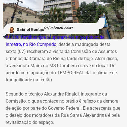
fortes
Já no domingo (9), o vento volta a ganhar força. A
previsão aponta rajadas entre 50 km/h e 70 km/h em
07/08/2026 20:09
Gabriel Gontijo
todo o estado do Rio. O aumento está associado à
As 120 famílias que ocuparam o antigo prédio do
chegada de uma nova frente fria, que avança pelo
Inmetro, no Rio Comprido
, desde a madrugada desta
Sudeste.
sexta (07) receberam a visita da Comissão de Assuntos
Urbanos da Câmara do Rio na tarde de hoje. Além disso,
Na cidade do Rio, o domingo será mais quente, com
a vereadora Maíra do MST também esteve no local. De
mínima prevista de 21°C e máxima de 36°C. A previsão
acordo com apuração do TEMPO REAL RJ, o clima é de
indica sol entre nuvens durante o dia, com aumento da
tranquilidade na região
nebulosidade e possibilidade de pancadas de chuva à
noite.
Segundo o técnico Alexandre Rinaldi, integrante da
Comissão, o que acontece no prédio é reflexo da demora
A mudança ocorre com o afastamento da frente fria que
de ação por parte do Governo Federal. Ele acrescenta que
atuou sobre o estado e a aproximação de um novo
o desejo dos moradores da Rua Santa Alexandrina é pela
sistema.
revitalização do espaço.