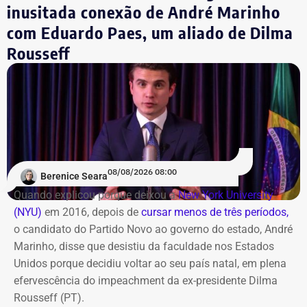
inusitada conexão de André Marinho
com Eduardo Paes, um aliado de Dilma
FliSamba celebra a cultura negra e
Rousseff
homenageia Teresa Cristina no
Centro
A região da Pequena África recebe neste sábado (8), a
partir das 14h, a 5ª edição da FliSamba. O evento ocupa
a Casa Savana, na Rua Camerino, 162, Centro. A
programação gratuita reúne shows, feira de
08/08/2026 08:00
Berenice Seara
empreendedorismo, lançamentos de livros e debates
Quando explicou porque deixou a
New York University
sobre carnaval e memória
(NYU)
em 2016, depois de
cursar menos de três períodos,
o candidato do Partido Novo ao governo do estado, André
O destaque musical fica por conta das apresentações de
Marinho, disse que desistiu da faculdade nos Estados
Marina Iris e do tradicional grupo Terreiro de Crioulo, além
Unidos porque decidiu voltar ao seu país natal, em plena
de homenagens emocionantes a Teresa Cristina, Milton
efervescência do impeachment da ex-presidente Dilma
Manhães e ao mestre Candeia. A entrada é franca e com
Rousseff (PT).
classificação livre.