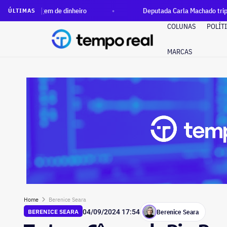
 de dinheiro
Deputada Carla Machado triplica patrimônio no
ÚLTIMAS
COLUNAS
POLÍT
MARCAS
Home
Berenice Seara
Berenice Seara
BERENICE SEARA
04/09/2024 17:54