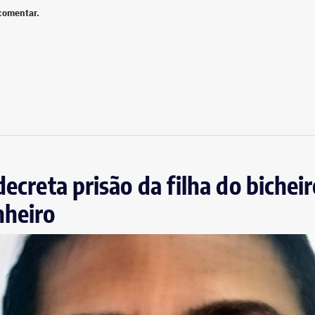
comentar.
decreta prisão da filha do bichei
nheiro