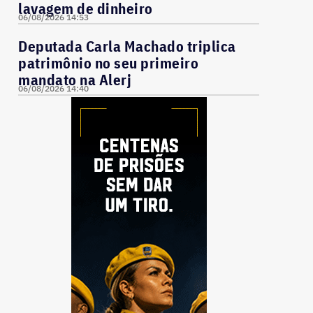
lavagem de dinheiro
06/08/2026 14:53
Deputada Carla Machado triplica
patrimônio no seu primeiro
mandato na Alerj
06/08/2026 14:40