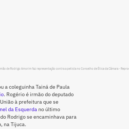
irmão de Rodrigo Amorim faz representação contra a petista no Conselho de Ética da Câmara - Repr
u a coleguinha Tainá de Paula
io
. Rogério é irmão do deputado
União à prefeitura que se
nel da Esquerda
no último
ndo Rodrigo se encaminhava para
 na Tijuca.