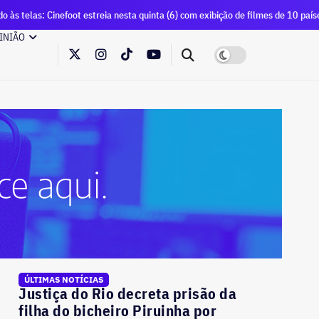
t estreia nesta quinta (6) com exibição de filmes de 10 países
INIÃO
ÚLTIMAS NOTÍCIAS
Justiça do Rio decreta prisão da
filha do bicheiro Piruinha por