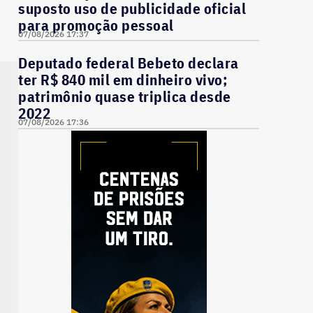
suposto uso de publicidade oficial
para promoção pessoal
07/08/2026 17:37
Deputado federal Bebeto declara
ter R$ 840 mil em dinheiro vivo;
patrimônio quase triplica desde
2022
07/08/2026 17:36