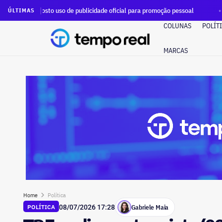
uso de publicidade oficial para promoção pessoal
Deputado f
ÚLTIMAS
COLUNAS
POLÍT
MARCAS
Home
Política
Gabriele Maia
POLÍTICA
08/07/2026 17:28