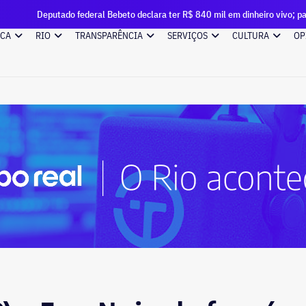
ederal Bebeto declara ter R$ 840 mil em dinheiro vivo; patrimônio quase trip
ICA
RIO
TRANSPARÊNCIA
SERVIÇOS
CULTURA
OP