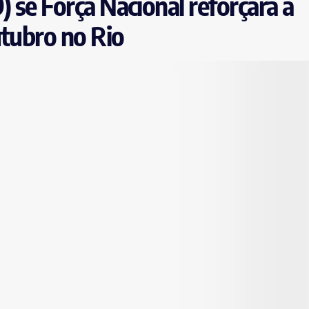
) se Força Nacional reforçará a
utubro no Rio