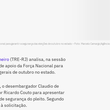
onal para garantir a segurança das eleições de outubro no estado – Foto: Marcelo Camargo/Agência 
neiro
(TRE-RJ) analisa, na sessão
 de apoio da Força Nacional para
gerais de outubro no estado.
J, o desembargador Claudio de
r Ricardo Couto para apresentar
de segurança do pleito. Segundo
à solicitação.