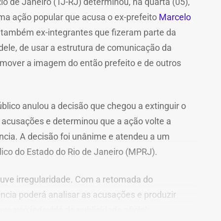
Rio de Janeiro (TJ-RJ) determinou, na quarta (05),
a ação popular que acusa o ex-prefeito
Marcelo
também ex-integrantes que fizeram parte da
dele, de usar a estrutura de comunicação da
romover a imagem do então prefeito e de outros
blico anulou a decisão que chegou a extinguir o
 acusações e determinou que a ação volte a
ância. A decisão foi unânime e atendeu a um
lico do Estado do Rio de Janeiro (MPRJ).
ouve irregularidade. Com a retomada do
ância poderá analisar as acusações e produzir
ve uso indevido da publicidade oficial.