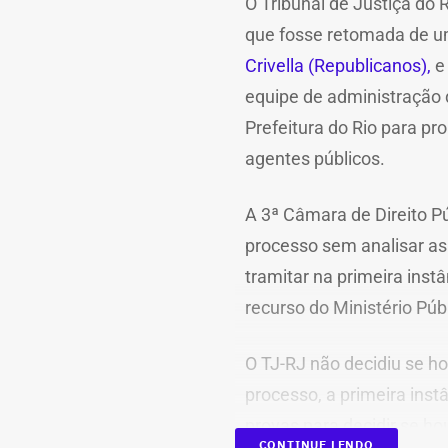
O Tribunal de Justiça do 
que fosse retomada de um
Crivella (Republicanos),
e 
equipe de administração 
Prefeitura do Rio para p
agentes públicos.
A 3ª Câmara de Direito Pú
processo sem analisar as
tramitar na primeira inst
recurso do Ministério Púb
O TJ-RJ não decidiu se h
processo, a primeira inst
provas para decidir se hou
CONTINUE LENDO