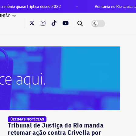
lica desde 2022
Ventania no Rio causa cancelamentos de eve
INIÃO
ÚLTIMAS NOTÍCIAS
Tribunal de Justiça do Rio manda
retomar ação contra Crivella por