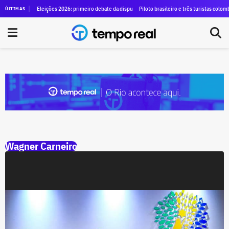
dem do TCE para anular contrato de mais de R$ 100 milhões, Duque de Caxias renova outro víncu
Eleições 2026: primeiro debate da disputa pelo governo do estado do Rio será nest
Piloto brasileiro e três turistas colombia
ÚLTIMAS
Wagner Carneiro