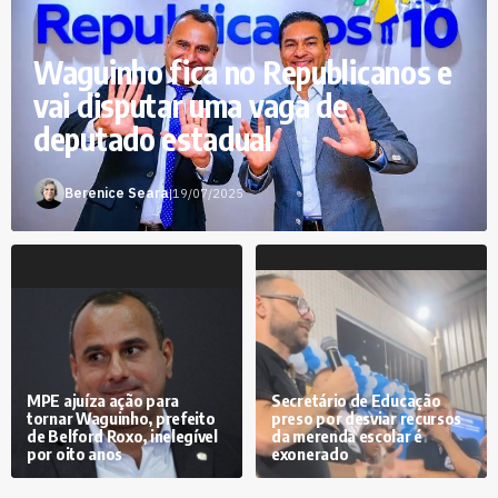
Waguinho fica no Republicanos e
vai disputar uma vaga de
deputado estadual
Berenice Seara
|
19/07/2025
MPE ajuíza ação para
Secretário de Educação
tornar Waguinho, prefeito
preso por desviar recursos
de Belford Roxo, inelegível
da merenda escolar é
por oito anos
exonerado