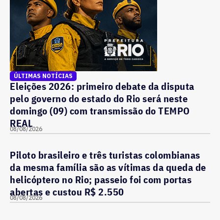
ÚLTIMAS NOTÍCIAS
Eleições 2026: primeiro debate da disputa
pelo governo do estado do Rio será neste
domingo (09) com transmissão do TEMPO
REAL
08/08/2026
Piloto brasileiro e três turistas colombianas
da mesma família são as vítimas da queda de
helicóptero no Rio; passeio foi com portas
abertas e custou R$ 2.550
08/08/2026