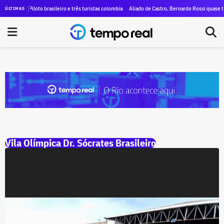
da disputa pelo governo do estado do Rio será neste domingo (09) com transmissão do TEMPO RE
Piloto brasileiro e três turistas colombianas da mesma família são as vítimas da queda
Aliado de Castro, Bernardo Rossi quase tri
ÚLTIMAS
Vila Olímpica Dr. Sócrates Brasileiro