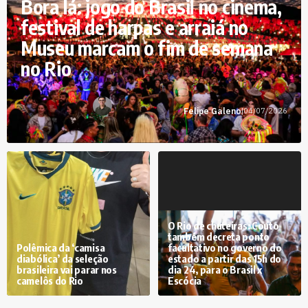
Bora lá: jogo do Brasil no cinema,
festival de harpas e arraiá no
Museu marcam o fim de semana
no Rio
Felipe Galeno
|
04/07/2026
O Rio de chuteiras: Couto
também decreta ponto
Polêmica da ‘camisa
facultativo no governo do
diabólica’ da seleção
estado a partir das 15h do
brasileira vai parar nos
dia 24, para o Brasil x
camelôs do Rio
Escócia