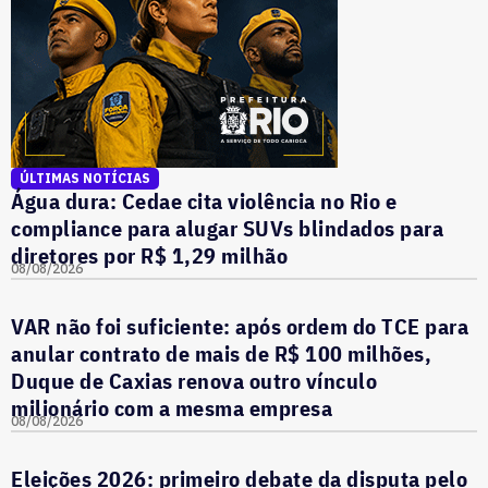
ÚLTIMAS NOTÍCIAS
Água dura: Cedae cita violência no Rio e
compliance para alugar SUVs blindados para
diretores por R$ 1,29 milhão
08/08/2026
VAR não foi suficiente: após ordem do TCE para
anular contrato de mais de R$ 100 milhões,
Duque de Caxias renova outro vínculo
milionário com a mesma empresa
08/08/2026
Eleições 2026: primeiro debate da disputa pelo