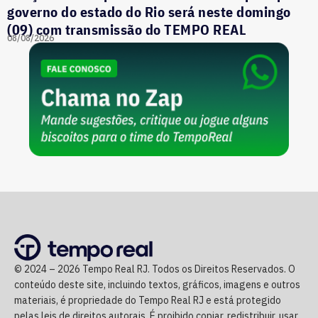
governo do estado do Rio será neste domingo
(09) com transmissão do TEMPO REAL
08/08/2026
© 2024 – 2026 Tempo Real RJ. Todos os Direitos Reservados. O
conteúdo deste site, incluindo textos, gráficos, imagens e outros
materiais, é propriedade do Tempo Real RJ e está protegido
pelas leis de direitos autorais. É proibido copiar, redistribuir, usar