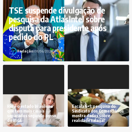
TSE suspende divulgação de
pesquisa da AtlasIntel sobre
disputa para presidente após
pedido do PL
Redação
|
08/06/2026
Rio é o estado brasileiro
Escala 6×1: pesquisa do
que tem mais casais
Sindicato dos Comerciários
separados segundo censo
mostra dados sobre
do IBGE
realidade salarial