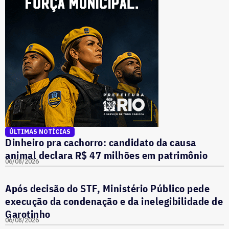
ÚLTIMAS NOTÍCIAS
Dinheiro pra cachorro: candidato da causa
animal declara R$ 47 milhões em patrimônio
06/08/2026
Após decisão do STF, Ministério Público pede
execução da condenação e da inelegibilidade de
Garotinho
06/08/2026