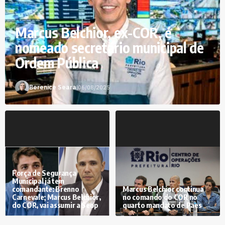
Marcus Belchior, ex-COR, é
nomeado secretário municipal de
Ordem Pública
Berenice Seara
|
06/08/2025
Força de Segurança
Municipal já tem
comandante: Brenno
Marcus Belchior continua
Carnevale; Marcus Belchior,
no comando do COR no
do COR, vai assumir a Seop
quarto mandato de Paes