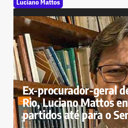
Luciano Mattos
Ex-procurador-geral de
Rio, Luciano Mattos en
partidos até para o S