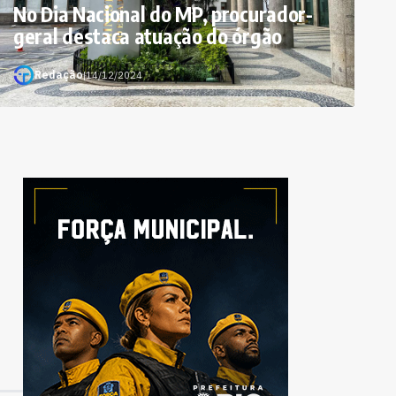
No Dia Nacional do MP, procurador-
geral destaca atuação do órgão
Redação
|
14/12/2024