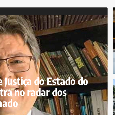
 Justiça do Estado do
tra no radar dos
enado