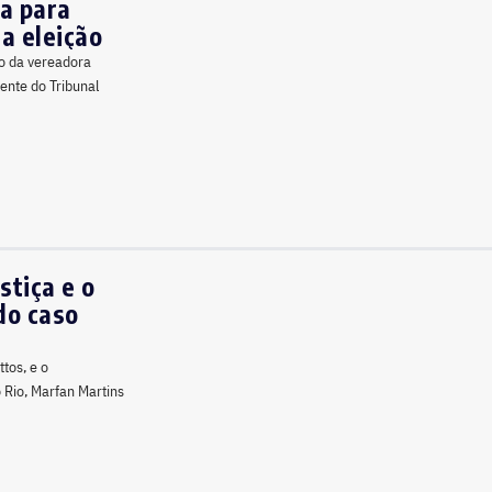
ia para
a eleição
o da vereadora
dente do Tribunal
stiça e o
do caso
tos, e o
o Rio, Marfan Martins