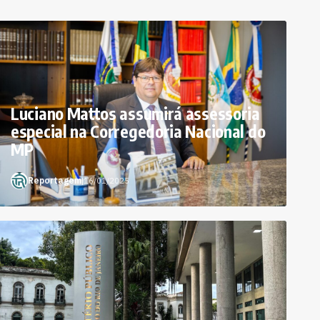
Luciano Mattos assumirá assessoria
especial na Corregedoria Nacional do
MP
Reportagem
|
16/01/2025