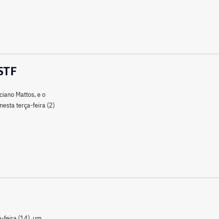
 STF
ciano Mattos, e o
esta terça-feira (2)
a-feira (14), um