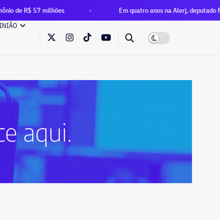
hões
Em quatro anos na Alerj, deputado Rafael Nobre multip
INIÃO