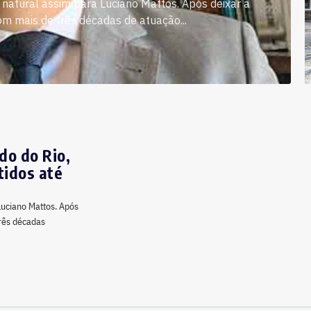
natural assim para Luciano Mattos. Após deixar a
om mais de três décadas de atuação...
do do Rio,
tidos até
Luciano Mattos. Após
três décadas