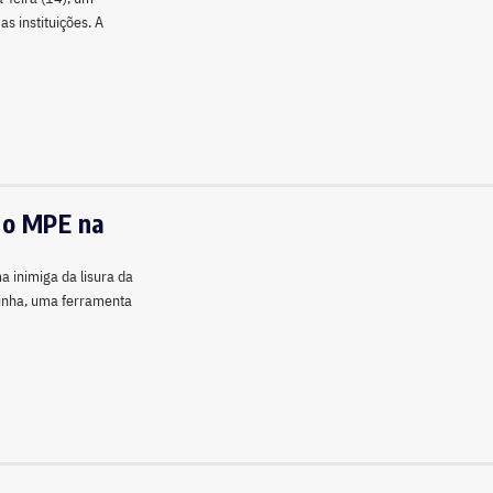
s instituições. A
 do MPE na
ma inimiga da lisura da
inha, uma ferramenta