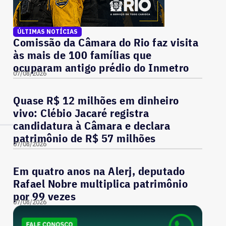
ÚLTIMAS NOTÍCIAS
Comissão da Câmara do Rio faz visita
às mais de 100 famílias que
ocuparam antigo prédio do Inmetro
07/08/2026
Quase R$ 12 milhões em dinheiro
vivo: Clébio Jacaré registra
candidatura à Câmara e declara
patrimônio de R$ 57 milhões
07/08/2026
Em quatro anos na Alerj, deputado
Rafael Nobre multiplica patrimônio
por 99 vezes
07/08/2026