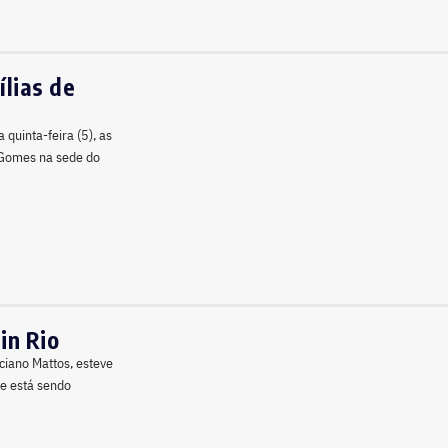
lias de
quinta-feira (5), as
 Gomes na sede do
in Rio
uciano Mattos, esteve
de está sendo