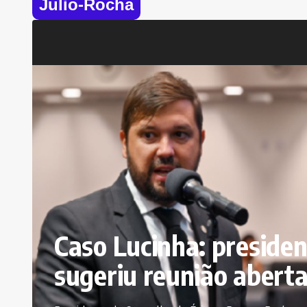
Julio-Rocha
Caso Lucinha: presiden
sugeriu reunião aberta