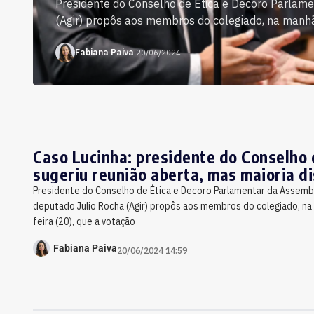
Presidente do Conselho de Ética e Decoro Parlame
(Agir) propôs aos membros do colegiado, na manhã d
Fabiana Paiva
|
20/06/2024
Caso Lucinha: presidente do Conselho 
sugeriu reunião aberta, mas maioria d
Presidente do Conselho de Ética e Decoro Parlamentar da Assembl
deputado Julio Rocha (Agir) propôs aos membros do colegiado, na
feira (20), que a votação
Fabiana Paiva
20/06/2024 14:59