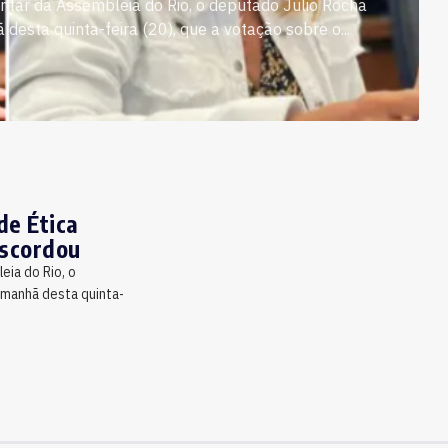
ntar da Assembleia do Rio, o deputado Julio Rocha
esta quinta-feira (20), que a votação sobre o...
de Ética
iscordou
eia do Rio, o
 manhã desta quinta-