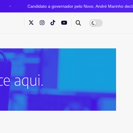
Candidato a governador pelo Novo, André Marinho declara R$ 400