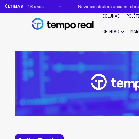
 em 16 anos
Nova construtora assume obras do Edifíci
ÚLTIMAS
COLUNAS
POLÍT
OPINIÃO
MAR