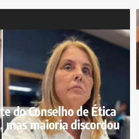
te do Conselho de Ética
, mas maioria discordou