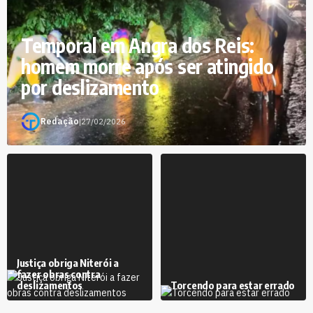
Temporal em Angra dos Reis:
homem morre após ser atingido
por deslizamento
Redação
|
27/02/2026
Justiça obriga Niterói a
fazer obras contra
deslizamentos
Torcendo para estar errado