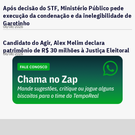
Após decisão do STF, Ministério Público pede
execução da condenação e da inelegibilidade de
Garotinho
06/08/2026
Candidato do Agir, Alex Melim declara
patrimônio de R$ 30 milhões à Justiça Eleitoral
06/08/2026