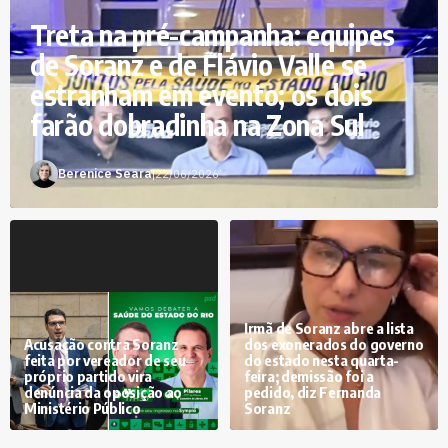
Treta na pré-campanha: equipes
de Soranz e de Flávio Valle se
estranham em evento; os dois
farão dobradinha na Zona Sul
Berenice Seara
|
22/06/2026
Irmã de Soranz abre a lista
Acusação contra Soranz
dos exonerados do governo
feita por vereador de seu
do estado nesta quarta-
próprio partido vira
feira; demissão foi a
denúncia da oposição ao
pedido, diz Fernanda
Ministério Público
Soranz