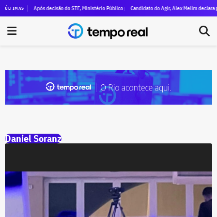
 da causa animal declara R$ 47 milhões em patrimônio
Após decisão do STF, Ministério Público pede execução da condenação e da inelegibili
Candidato do Agir, Alex Melim declara patri
ÚLTIMAS
Daniel Soranz