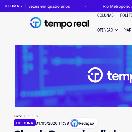
ezes em quatro anos
Rio Metrópole: auditoria aponta
ÚLTIMAS
COLUNAS
POLÍT
OPINIÃO
MAR
Home
Cultura
31/05/2026 11:38
Redação
CULTURA