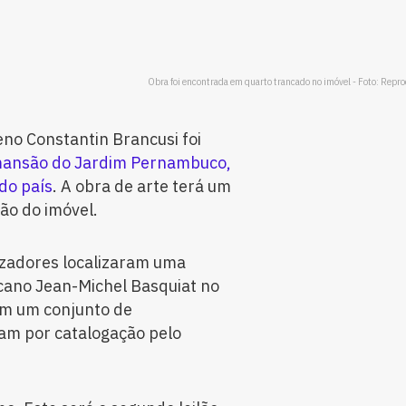
Obra foi encontrada em quarto trancado no imóvel - Foto: Repr
no Constantin Brancusi foi
ansão do Jardim Pernambuco,
do país
. A obra de arte terá um
lão do imóvel.
izadores localizaram uma
icano Jean-Michel Basquiat no
am um conjunto de
am por catalogação pelo