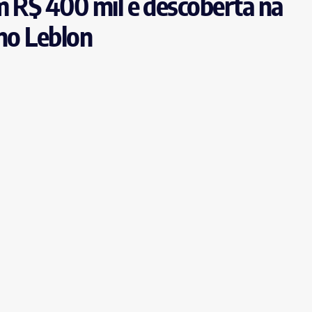
m R$ 400 mil é descoberta na
 no Leblon