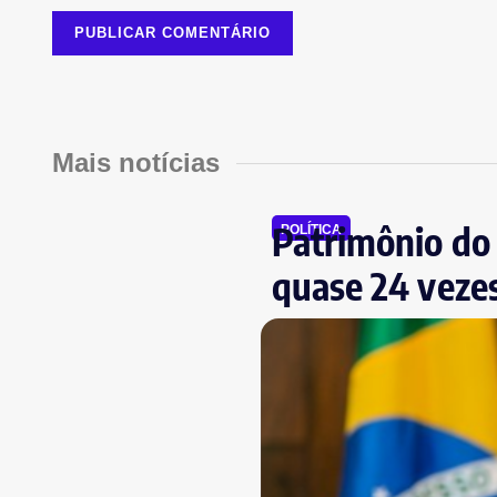
Mais notícias
Patrimônio do 
POLÍTICA
quase 24 veze