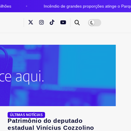
Incêndio de grandes proporções atinge o Parque Estadual do Gr
ÚLTIMAS NOTÍCIAS
Patrimônio do deputado
estadual Vinícius Cozzolino