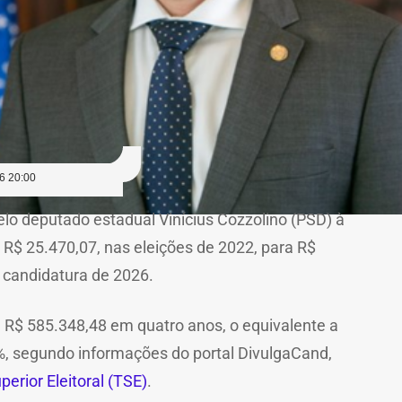
6 20:00
elo deputado estadual Vinícius Cozzolino (PSD) à
e R$ 25.470,07, nas eleições de 2022, para R$
 candidatura de 2026.
 R$ 585.348,48 em quatro anos, o equivalente a
 segundo informações do portal DivulgaCand,
erior Eleitoral (TSE)
.