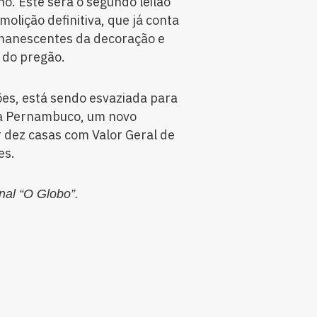
ho. Este será o segundo leilão
olição definitiva, que já conta
emanescentes da decoração e
 do pregão.
es, está sendo esvaziada para
ia Pernambuco, um novo
 dez casas com Valor Geral de
es.
nal “O Globo”.