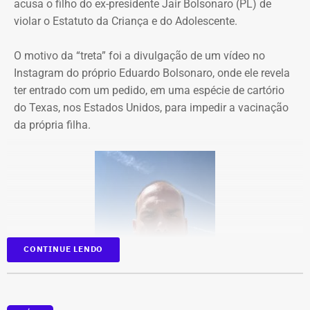
acusa o filho do ex-presidente Jair Bolsonaro (PL) de
Garotinho
e comunicar à Justiça Eleitoral a suspensão de
violar o Estatuto da Criança e do Adolescente.
seus direitos políticos por oito anos.
O motivo da “treta” foi a divulgação de um vídeo no
O MP alega que Garotinho está inelegível desde 2025,
Instagram do próprio Eduardo Bolsonaro, onde ele revela
quando o ministro Dias Toffoli, do Supremo Tribunal
ter entrado com um pedido, em uma espécie de cartório
Federal (STF),
manteve sua condenação por improbidade
do Texas, nos Estados Unidos, para impedir a vacinação
administrativa no projeto “Saúde em Movimento”
.
da própria filha.
Garotinho foi acusado de participar de um esquema que
desviou R$ 234,4 milhões da Secretaria estadual de
Saúde entre 2005 e 2006., na época em que o estado era
governado por Rosinha Matheus, e ele era seu secretário
de Governo. Com a decisão de Toffoli, a sentença tornou-
se definitiva.
Para integrantes da equipe de Paes, este será o único
CONTINUE LENDO
debate com a participação de Garotinho.