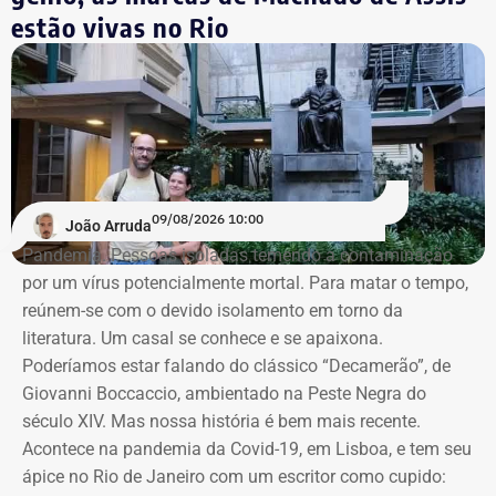
Conde, que morreu em 2015. Ele nega qualquer
estão vivas no Rio
naquele época a cobertura eleitoral para além da capital.
irregularidade envolvendo os dados de Viviane Barci e
afirma que as acusações são infundadas.
As investigações da Polícia Federal apontam que o
empresário teria pagado R$ 4,5 mil ao contador
Washington Travassos de Azevedo para obter as
informações fiscais de forma ilegal. Travassos, apontado
09/08/2026 10:00
João Arruda
como o executor do acesso indevido aos sistemas da
Pandemia. Pessoas isoladas temendo a contaminação
Receita Federal, está preso desde março.
por um vírus potencialmente mortal. Para matar o tempo,
reúnem-se com o devido isolamento em torno da
O caso tramita no âmbito do chamado Inquérito das Fake
literatura. Um casal se conhece e se apaixona.
News. Em abril, a Polícia Federal cumpriu mandados de
Poderíamos estar falando do clássico “Decamerão”, de
busca e apreensão em endereços ligados ao empresário,
Giovanni Boccaccio, ambientado na Peste Negra do
que se apresentou às autoridades após a emissão de
século XIV. Mas nossa história é bem mais recente.
uma ordem de prisão preventiva expedida por Moraes.
Acontece na pandemia da Covid-19, em Lisboa, e tem seu
ápice no Rio de Janeiro com um escritor como cupido:
A medida de prisão, à época, ocorreu mesmo com parecer