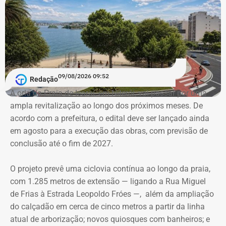
de Machado de Assis no Rio.
Personagens de uma história contada
e recontada
09/08/2026 09:52
E as artes do bruxo vão mais longe e criam outra
Redação
conexão. O arquiteto e historiador Nireu Cavalcanti tem
A orla da Praia de Icaraí, em Niterói, vai passar por uma
um sonho. Nele, caminham pelas ruas do Rio de Janeiro
ampla revitalização ao longo dos próximos meses. De
Bentinho, olhando para os lados, desconfiado do que
acordo com a prefeitura, o edital deve ser lançado ainda
aconteceu no passado. O filósofo Quincas Borba filosofa
em agosto para a execução das obras, com previsão de
e se pergunta onde errou. Ao mesmo tempo, o transeunte
conclusão até o fim de 2027.
precisa ter cuidado com seus trejeitos. Podem ser mal
interpretados por um tal Dr. Simão Bacamarte, que não
O projeto prevê uma ciclovia contínua ao longo da praia,
hesitará em levar o desavisado para uma internação
com 1.285 metros de extensão — ligando a Rua Miguel
compulsória. Na mente de Nireu, os personagens de um
de Frias à Estrada Leopoldo Fróes —, além da ampliação
dos maiores escritores brasileiros de todos os tempos,
do calçadão em cerca de cinco metros a partir da linha
Machado de Assis, passeiam por aí, a clamar, como
atual de arborização; novos quiosques com banheiros; e