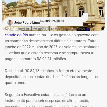
Gamboa, ao Cosme Velho, passando por bairros como
helicópteros na cidade do Rio. Em 14 de junho,
seis
São Cristóvão, Centro, Lapa, Laranjeiras, Catete e Cosme
pessoas morreram depois que duas aeronaves se
Velho. A décima intervenção aconteceria num prédio que
chocaram no ar
, na região do Recreio dos Bandeirantes.
09/08/2026 08:00
hoje pertence à Assembleia Legislativa do Rio. Demolição
João Pedro Lima
é a solução apresentada.
Nos últimos quatro anos, o rombo nas finanças
do
O prefeito Eduardo Cavaliere relacionou a cobrança à
estado do Rio
aumentou — e os gastos do governo
com
Anac, neste sábado (08), justamente à ocorrência de mais
“A edificação foi reformada e transformada em um
as chamadas despesas com diárias dispararam. Entre
de um acidente aéreo no Rio, em um curto intervalo de
caixote revestido de vidro”, escreve Nireu, quase com
janeiro de 2022 e julho de 2026, os valores empenhados
tempo.
repugnância.
— verbas que o estado reservou e se comprometeu a
pagar — somaram R$ 90,21 milhões.
“Eu quero que a Anac tome essas medidas, inclusive com
a possibilidade de suspensão de voos panorâmicos por
Deste total, R$ 84,13 milhões já foram efetivamente
uma semana ou por duas semanas, ou pelo tempo que
depositados nas contas dos beneficiários ao longo dos
seja necessário para a Anac fazer uma fiscalização mais
quatro anos.
intensa nos helipontos, nas aeronaves, na manutenção
dessas aeronaves, para que a gente possa ter segurança
Segundo o Executivo estadual, as diárias são um
dos visitantes que visitam a cidade, dos turistas que
instrumento para cobrir despesas de alimentação,
visitam a cidade e da população que circula aqui pela
hospedagem e deslocamento de servidores durante