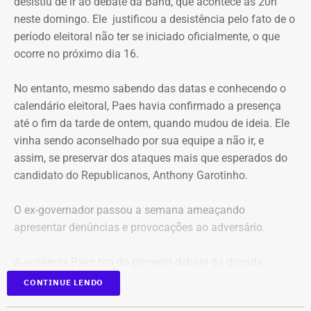
desistiu de ir ao debate da Band, que acontece às 20h
neste domingo. Ele justificou a desistência pelo fato de o
período eleitoral não ter se iniciado oficialmente, o que
Declaração de bens de Eduardo Paes em 2024 — Foto:
ocorre no próximo dia 16.
Reprodução/Divulgacand
A relação de bens foi informada pelo próprio candidato à
No entanto, mesmo sabendo das datas e conhecendo o
Justiça Eleitoral durante o registro da candidatura. As
calendário eleitoral, Paes havia confirmado a presença
declarações são públicas e podem ser consultadas por
até o fim da tarde de ontem, quando mudou de ideia. Ele
qualquer eleitor no sistema DivulgaCand, do Tribunal
vinha sendo aconselhado por sua equipe a não ir, e
Superior Eleitoral (TSE).
assim, se preservar dos ataques mais que esperados do
candidato do Republicanos, Anthony Garotinho.
O ex-governador passou a semana ameaçando
apresentar denúncias e provocações ao adversário.
A ausência Paes tira do primeiro debate da disputa
estadual o primeiro colocado na corrida pelo Palácio
CONTINUE LENDO
Guanabara, de acordo com as pesquisas de intenção de