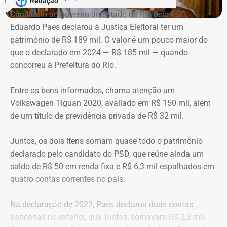
Redação
Candidato ao governo do estado do Rio pelo PSD,
Eduardo Paes declarou à Justiça Eleitoral ter um
patrimônio de R$ 189 mil. O valor é um pouco maior do
que o declarado em 2024 — R$ 185 mil — quando
concorreu à Prefeitura do Rio.
Entre os bens informados, chama atenção um
Volkswagen Tiguan 2020, avaliado em R$ 150 mil, além
de um título de previdência privada de R$ 32 mil.
Juntos, os dois itens somam quase todo o patrimônio
declarado pelo candidato do PSD, que reúne ainda um
saldo de R$ 50 em renda fixa e R$ 6,3 mil espalhados em
quatro contas correntes no país.
Na declaração de 2022, Paes declarou duas contas
bancárias no exterior, que, juntas, somavam R$ 2,3 mil.