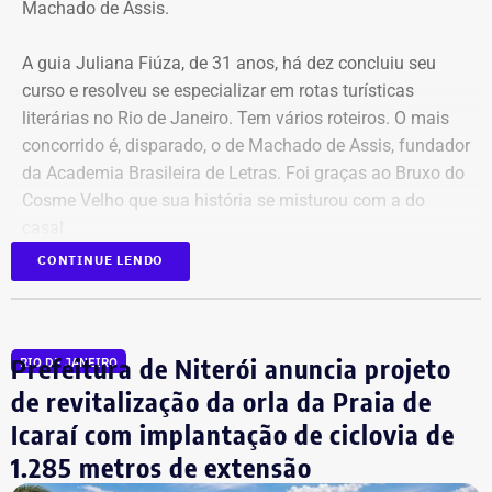
Machado de Assis.
contrário da Procuradoria-Geral da República (PGR), que
não identificou riscos ou provas suficientes para justificar
A guia Juliana Fiúza, de 31 anos, há dez concluiu seu
a custódia cautelar de Marcelo Conde naquele momento.
curso e resolveu se especializar em rotas turísticas
literárias no Rio de Janeiro. Tem vários roteiros. O mais
Com informações do portal “Metrópoles”.
concorrido é, disparado, o de Machado de Assis, fundador
da Academia Brasileira de Letras. Foi graças ao Bruxo do
Cosme Velho que sua história se misturou com a do
casal.
CONTINUE LENDO
Durante a pandemia, Rui Carvalho e Sofia Vicente
dedicaram parte do seu tempo à literatura, participando
de um clube. Descobriram que eram apaixonados por
Prefeitura de Niterói anuncia projeto
RIO DE JANEIRO
Machado de Assis. Mais um pouco e descobriram-se,
agora, apaixonados um pelo outro. Depois do casamento,
de revitalização da orla da Praia de
os portugueses procuraram Juliana, que conheceram
Icaraí com implantação de ciclovia de
através das redes sociais, para comemorar a lua de mel
1.285 metros de extensão
de um jeito diferente e especial: fazendo o roteiro literário