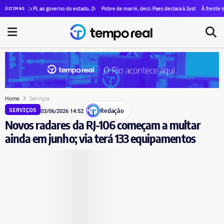
, Jane Reis declara à Justiça Eleitoral patrimônio de R$ 577 mil
 do PL ao governo do estado, Douglas Ruas declara patrimônio de R$ 1,4 milhão à Justiça Eleitora
Pobre de marré, deci: Paes declara à Justiça Eleitoral um patri
À frente nas pesqui
ÚLTIMAS
Home
Serviços
Redação
SERVIÇOS
03/06/2026 14:52
Novos radares da RJ-106 começam a multar
ainda em junho; via terá 133 equipamentos