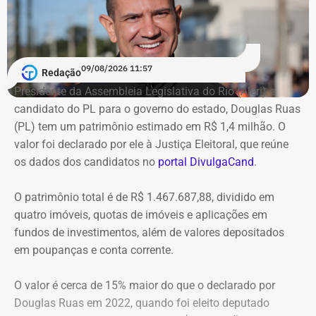
09/08/2026 11:57
Redação
Presidente da Assembleia Legislativa do Rio (Alerj) e
candidato do PL para o governo do estado, Douglas Ruas
(PL) tem um patrimônio estimado em R$ 1,4 milhão. O
Declaração de bens de Jane Reis em 2020 — Foto:
valor foi declarado por ele à Justiça Eleitoral, que reúne
Reprodução/Divulgacand
os dados dos candidatos no
portal DivulgaCand
.
A relação de bens foi informada por Jane Reis à
O patrimônio total é de R$ 1.467.687,88, dividido em
Justiça Eleitoral durante o registro da
quatro imóveis, quotas de imóveis e aplicações em
candidatura. As declarações são públicas e
fundos de investimentos, além de valores depositados
podem ser consultadas por qualquer eleitor no
em poupanças e conta corrente.
sistema DivulgaCand, do Tribunal Superior
Eleitoral (TSE).
O valor é cerca de 15% maior do que o declarado por
Douglas Ruas em 2022, quando foi eleito deputado