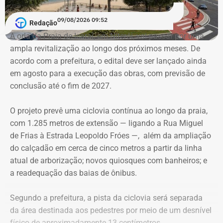
09/08/2026 09:52
E as artes do bruxo vão mais longe e criam outra
Redação
conexão. O arquiteto e historiador Nireu Cavalcanti tem
A orla da Praia de Icaraí, em Niterói, vai passar por uma
um sonho. Nele, caminham pelas ruas do Rio de Janeiro
ampla revitalização ao longo dos próximos meses. De
Bentinho, olhando para os lados, desconfiado do que
acordo com a prefeitura, o edital deve ser lançado ainda
aconteceu no passado. O filósofo Quincas Borba filosofa
em agosto para a execução das obras, com previsão de
e se pergunta onde errou. Ao mesmo tempo, o transeunte
conclusão até o fim de 2027.
precisa ter cuidado com seus trejeitos. Podem ser mal
interpretados por um tal Dr. Simão Bacamarte, que não
O projeto prevê uma ciclovia contínua ao longo da praia,
hesitará em levar o desavisado para uma internação
com 1.285 metros de extensão — ligando a Rua Miguel
compulsória. Na mente de Nireu, os personagens de um
de Frias à Estrada Leopoldo Fróes —, além da ampliação
dos maiores escritores brasileiros de todos os tempos,
do calçadão em cerca de cinco metros a partir da linha
Machado de Assis, passeiam por aí, a clamar, como
atual de arborização; novos quiosques com banheiros; e
fantasmas, um caminho delimitado por “templos” onde o
a readequação das baias de ônibus.
povo possa prestar a devida homenagem a seu criador.
Segundo a prefeitura, a pista da ciclovia será separada
da área destinada aos pedestres por meio de um desnível
físico de aproximadamente 13 centímetros,