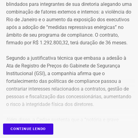
Estado do Rio de Janeiro (SIAFE-RJ)
.
da Indendência (1822), era literatura portuguesa. No caso
blindados para integrantes de sua diretoria alegando uma
do roteiro da Cidade Machadiana, temos ainda muita
combinação de fatores externos e internos: a violência do
coisa que pode se perder com o tempo caso nada seja
Rio de Janeiro e o aumento da exposição dos executivos
Aumento de gastos com viagens ao
feito”, alerta Damasceno.
após a adoção de “medidas repressivas enérgicas” no
exterior
âmbito de seu programa de compliance. O contrato,
firmado por R$ 1.292.800,32, terá duração de 36 meses.
Registros imortais e um pouco de
Entre janeiro de 2022 e 14 de julho de 2026, a base
estadual registrou R$ 84,13 milhões em pagamentos
fofoca literária
Segundo a justificativa técnica que embasa a adesão à
relacionados a diárias. Desse total, R$ 69,45 milhões
Ata de Registro de Preços do Gabinete de Segurança
foram contabilizados como deslocamentos dentro do
O desembargador é tão apaixonado pela obra do escritor
Institucional (GSI), a companhia afirma que o
país e R$ 14,68 milhões como viagens ao exterior.
que, pesquisando textos de vários literatos brasileiros,
fortalecimento das políticas de compliance passou a
escreveu o artigo ”Machado de Assis: Talaricagem,
contrariar interesses relacionados a contratos, gestão de
O aumento dos gastos acompanha o crescimento no
catarse ou fake news? Este é o enigma”. Nele, discorre
pessoas e fiscalização das concessionárias, aumentando
número de viagens: em 2025, o governo autorizou quase
sobre literatura e… fofoca. Mais de 150 anos depois,
o risco à integridade física dos diretores.
21 mil diárias, frente às cerca de 15 mil registradas no
Machado de Assis ainda é babado!
ano anterior.
Além disso, a Cedae sustenta que a “notória e grave
“Mas e se a obra for autobiográfica e Machado a tiver
insegurança pública” no estado, especialmente no
CONTINUE LENDO
A alta nas despesas também reflete o aumento das
escrito como um
mea culpa
ou catarse, explicitando o que
município do Rio de Janeiro e na Baixada Fluminense,