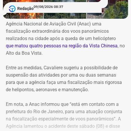
piso, guarda-corpo e iluminação.
Circuito Machadiano – Bem Jurídico Imaterial, na Escola
09/08/2026 08:37
Redação
de Magistratura do Estado do Rio de Janeiro. No dia 25,
A discussão sobre a requalificação da orla de Niterói não
O prefeito do Rio, Eduardo Cavaliere (PSD), pediu à
quem recebe o debate é o Conselho de Arquitetura e
é recente. Em setembro do ano passado, a prefeitura
Agência Nacional de Aviação Civil (Anac) uma
Urbanismo do Rio de Janeiro.
iniciou uma série de oficinas e consultas públicas para
fiscalização extraordinária dos voos panorâmicos
discutir o chamado Projeto Orla, com participação de
realizados na cidade após a queda de um helicóptero
“Temos até 2039 (ano do bicentenário do escritor) para
moradores, comerciantes, trabalhadores e visitantes.
que matou quatro pessoas na região da Vista Chinesa
, no
criar o roteiro. É uma homenagem justa, mais do que
Alto da Boa Vista.
merecida”, diz Nireu, de 82 anos, que tem uma relação de
Com informações do Jornal “O Globo”.
décadas com Machado de Assis. Conheceu a obra do
Entre as medidas, Cavaliere sugeriu a possibilidade de
escritor ainda garoto, em Alagoas, onde nasceu.
suspensão das atividades por uma ou duas semanas
para que a agência faça uma fiscalização mais rigorosa
de helipontos, aeronaves e manutenção.
Em nota, a Anac informou que “está em contato com a
prefeitura do Rio de Janeiro, para uma atuação conjunta
na fiscalização especialmente de voos panorâmicos”. A
Agência lamentou o acidente deste sábado (08) e disse