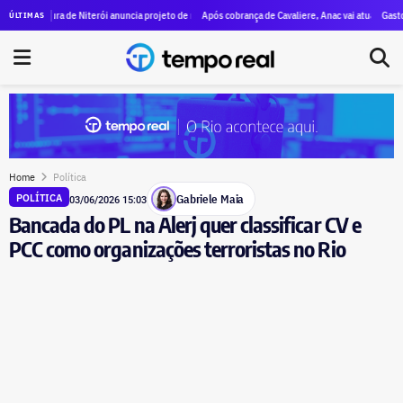
arcas de Machado de Assis estão vivas no Rio
itura de Niterói anuncia projeto de revitalização da orla da Praia de Icaraí com implantação de ci
Após cobrança de Cavaliere, Anac vai atuar com a prefeitur
Gasto do govern
ÚLTIMAS
Home
Política
Gabriele Maia
POLÍTICA
03/06/2026 15:03
Bancada do PL na Alerj quer classificar CV e
PCC como organizações terroristas no Rio