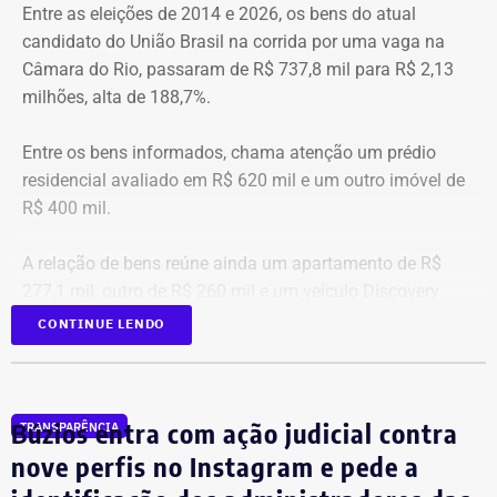
Entre as eleições de 2014 e 2026, os bens do atual
candidato do União Brasil na corrida por uma vaga na
Viagens internacionais sob pretexto
Câmara do Rio, passaram de R$ 737,8 mil para R$ 2,13
acadêmico
milhões, alta de 188,7%.
Apenas no exercício de 2025, as despesas ligadas a
Entre os bens informados, chama atenção um prédio
Victor Travancas dispararam e chegaram a R$ 228,6 mil,
residencial avaliado em R$ 620 mil e um outro imóvel de
distribuídas em viagens para destinos que incluem Roma,
R$ 400 mil.
Madri, Nova York, Paris, Amsterdã e Barcelona.
A relação de bens reúne ainda um apartamento de R$
As justificativas oficiais para as viagens do subsecretário
277,1 mil, outro de R$ 260 mil e um veículo Discovery
costumam citar cooperação internacional, visitas a
D300, ano 2023, declarado por R$ 330 mil. Também
CONTINUE LENDO
universidades e representação institucional. Mas os
aparecem na lista cerca de R$ 177 mil em aplicações e
próprios registros apresentam erros evidentes. Há viagens
fundos.
com datas preenchidas com um mês inexistente ou até
Búzios entra com ação judicial contra
com o ano registrado como “20255”.
TRANSPARÊNCIA
nove perfis no Instagram e pede a
Também há casos de textos repetidos em missões