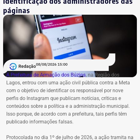
identificação dos administradores das
diferentes. Em viagens para Argentina, França, Itália e
páginas
Emirados Árabes Unidos, por exemplo, foi usada a
mesma justificativa que menciona uma aproximação
com o “cenário acadêmico norte-americano”, mesmo
quando o destino não era os Estados Unidos.
Essas inconsistências, somadas aos pagamentos
registrados de forma genérica, permitem identificar o
08/08/2026 15:00
forte aumento dos gastos e das viagens internacionais
Redação
da cúpula do governo. Por outro lado, o detalhamento
A Prefeitura de Armação dos Búzios
, na Região dos
das viagens continua pouco transparente.
Lagos, entrou com uma ação civil pública contra a Meta
com o objetivo de identificar os responsável por nove
Na prática, a base de dados não permite saber com
perfis do Instagram que publicam notícias, críticas e
clareza todas as agendas realizadas, os deslocamentos
conteúdos sobre a política e a administração municipal.
feitos e o destino dos recursos em cada missão oficial,
Isso porque, de acordo com a prefeitura, tais perfis têm
apenas identificar o aumento exponencial nos últimos
publicado informações falsas.
anos.
Protocolada no dia 1º de julho de 2026, a ação tramita na