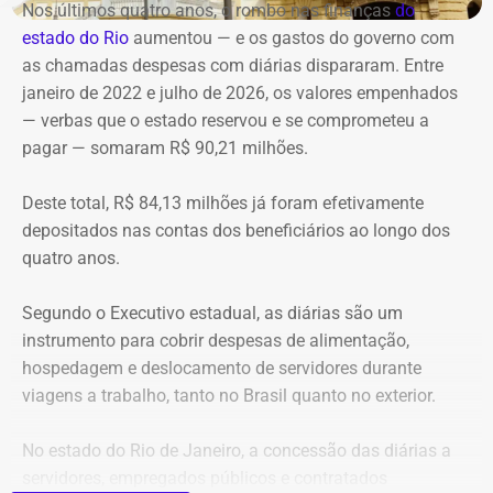
é a solução apresentada.
Nos últimos quatro anos, o rombo nas finanças
do
O prefeito Eduardo Cavaliere relacionou a cobrança à
estado do Rio
aumentou — e os gastos do governo
com
Anac, neste sábado (08), justamente à ocorrência de mais
“A edificação foi reformada e transformada em um
as chamadas despesas com diárias dispararam. Entre
de um acidente aéreo no Rio, em um curto intervalo de
caixote revestido de vidro”, escreve Nireu, quase com
janeiro de 2022 e julho de 2026, os valores empenhados
tempo.
repugnância.
— verbas que o estado reservou e se comprometeu a
pagar — somaram R$ 90,21 milhões.
“Eu quero que a Anac tome essas medidas, inclusive com
a possibilidade de suspensão de voos panorâmicos por
Deste total, R$ 84,13 milhões já foram efetivamente
uma semana ou por duas semanas, ou pelo tempo que
depositados nas contas dos beneficiários ao longo dos
seja necessário para a Anac fazer uma fiscalização mais
quatro anos.
intensa nos helipontos, nas aeronaves, na manutenção
dessas aeronaves, para que a gente possa ter segurança
Segundo o Executivo estadual, as diárias são um
dos visitantes que visitam a cidade, dos turistas que
instrumento para cobrir despesas de alimentação,
visitam a cidade e da população que circula aqui pela
hospedagem e deslocamento de servidores durante
cidade”, afirmou o prefeito.
viagens a trabalho, tanto no Brasil quanto no exterior.
Cavaliere esteve presente no local do acidente
para
No estado do Rio de Janeiro, a concessão das diárias a
acompanhar o trabalho das equipes de resgate. Segundo
servidores, empregados públicos e contratados
o prefeito, ele entrou em contato com o presidente da