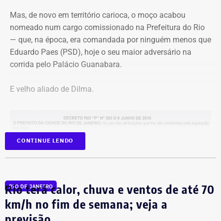
investimentos para a cidade, o candidato defende que ela
simplesmente deixe de existir.
Mas, de novo em território carioca, o moço acabou
nomeado num cargo comissionado na Prefeitura do Rio
— que, na época, era comandada por ninguém menos que
Eduardo Paes (PSD), hoje o seu maior adversário na
corrida pelo Palácio Guanabara.
E velho aliado de Dilma.
CONTINUE LENDO
Programação reúne música, livros, empreendedorismo e debates sobre
carnaval e memória — Foto: Marina Calderon/Divulgação
Na Secretaria municipal da Casa Civil, André Marinho
Rio terá calor, chuva e ventos de até 70
RIO DE JANEIRO
Festival de dança ocupa a Praça
permaneceu até dezembro. Marcelo Crivella
km/h no fim de semana; veja a
Mauá com programação gratuita
(Republicanos) ganhou a eleição assumiu a prefeitura e,
previsão