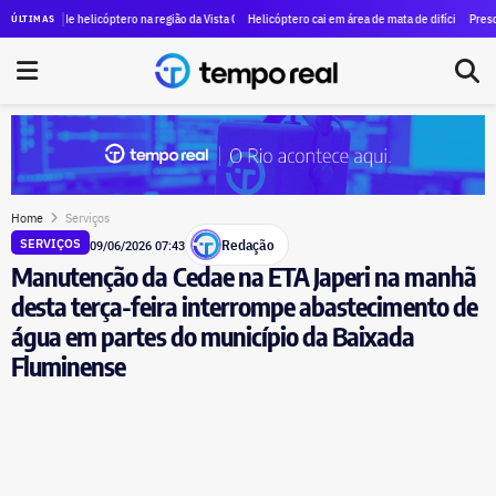
ntrato de R$ 13 milhões para transporte gratuito a museus e teatros
 de helicóptero na região da Vista Chinesa deixa ao menos quatro mortos
Helicóptero cai em área de mata de difícil acesso na Vista 
Preso por estup
ÚLTIMAS
Home
Serviços
Redação
SERVIÇOS
09/06/2026 07:43
Manutenção da Cedae na ETA Japeri na manhã
desta terça-feira interrompe abastecimento de
água em partes do município da Baixada
Fluminense