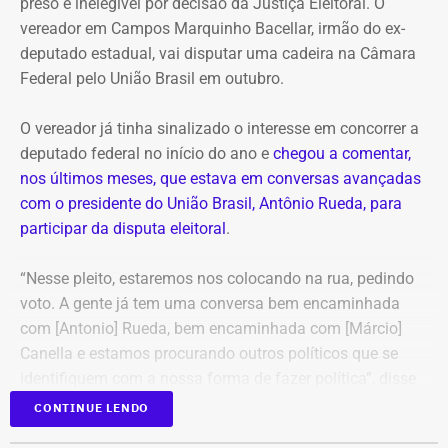
preso e inelegível por decisão da Justiça Eleitoral. O
fora do ar.
vereador em Campos Marquinho Bacellar, irmão do ex-
deputado estadual, vai disputar uma cadeira na Câmara
Oficialmente, o município integra o Noroeste Fluminense
Federal pelo União Brasil em outubro.
e tinha população estimada em 7.584 habitantes até o
ano passado. O PIB per capita registrado pelo IBGE foi de
O vereador já tinha sinalizado o interesse em concorrer a
R$ 28.435,51 em 2023. Em 2024, a prefeitura
deputado federal no início do ano e
chegou a comentar,
contabilizou R$ 97,4 milhões em receitas brutas.
nos últimos meses, que estava em conversas avançadas
com o presidente do União Brasil, Antônio Rueda, para
Dados usados no vídeo levantam
participar da disputa eleitoral
.
dúvidas
“Nesse pleito, estaremos nos colocando na rua, pedindo
voto. A gente já tem uma conversa bem encaminhada
Algumas das informações apresentadas por Victor
com [Antonio] Rueda, bem encaminhada com [Márcio]
Antoun, no entanto, precisam ser contextualizadas.
Canella e estamos procurando outros políticos que se
identifiquem com a nossa forma de fazer política”, disse
A afirmação de que “zero por cento da cidade tem
Marquinho Bacellar, durante sessão da Câmara de
CONTINUE LENDO
cobertura de esgoto” parece misturar dois indicadores
Campos.
diferentes. Dados do Sistema Nacional de Informações