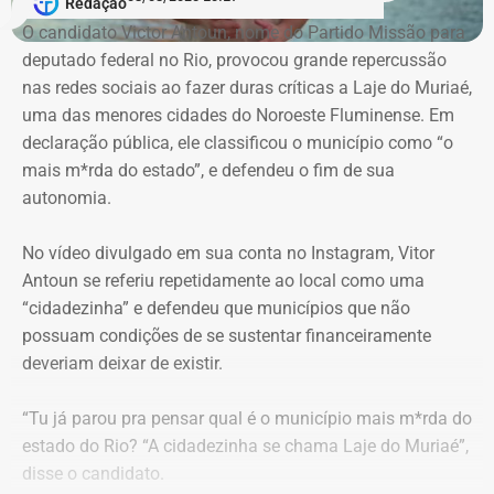
Redação
advogados de defesa.
O candidato Victor Antoun, nome do Partido Missão para
deputado federal no Rio, provocou grande repercussão
Moraes, porém, afastou a alegação de que teria havido
nas redes sociais ao fazer duras críticas a Laje do Muriaé,
violação da cadeia de custódia das provas. Segundo o
uma das menores cidades do Noroeste Fluminense. Em
ministro, não existem “quaisquer indícios ou evidências
declaração pública, ele classificou o município como “o
concretas” que sustentem essa possibilidade. Ele
mais m*rda do estado”, e defendeu o fim de sua
também descartou a hipótese de que o sigilo das
autonomia.
comunicações profissionais de Alessandro Carracena, na
condição de advogado, tenha sido comprometido.
No vídeo divulgado em sua conta no Instagram, Vitor
Antoun se referiu repetidamente ao local como uma
Além de rejeitar o recurso da defesa de Carracena, o
“cidadezinha” e defendeu que municípios que não
ministro do STF votou por negar pedidos de outros
possuam condições de se sustentar financeiramente
investigados na Operação Anomalia. O ministro defendeu
deveriam deixar de existir.
que se mantenham as prisões do policial militar Flávio
Cosme Menezes Pereira e que Luiz Eduardo Cunha
“Tu já parou pra pensar qual é o município mais m*rda do
Gonçalves, ex-assessor parlamentar, continue detido em
estado do Rio? “A cidadezinha se chama Laje do Muriaé”,
uma penitenciária federal.
disse o candidato.