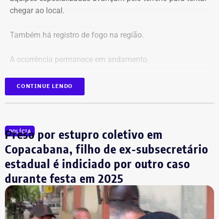
chegar ao local.
Também há registro de fogo na região.
A ocorrência permanece em andamento.
*Em atualização
CONTINUE LENDO
Preso por estupro coletivo em
POLÍCIA
Copacabana, filho de ex-subsecretário
estadual é indiciado por outro caso
durante festa em 2025