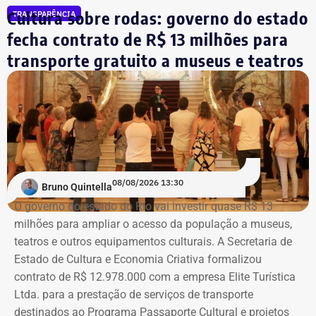
Cultura sobre rodas: governo do estado
TRANSPARÊNCIA
fecha contrato de R$ 13 milhões para
transporte gratuito a museus e teatros
08/08/2026 13:30
Bruno Quintella
O governo do estado do Rio vai investir quase R$ 13
milhões para ampliar o acesso da população a museus,
teatros e outros equipamentos culturais. A Secretaria de
Estado de Cultura e Economia Criativa formalizou
contrato de R$ 12.978.000 com a empresa Elite Turística
Ltda. para a prestação de serviços de transporte
destinados ao Programa Passaporte Cultural e projetos