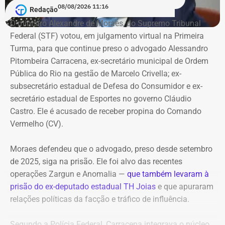
08/08/2026 11:16
Redação
Vitor Hugo também é alvo de outra investigação. Em
O ministro Alexandre de Moraes, do Supremo Tribunal
julho, a Delegacia de Atendimento à Mulher (Deam) da
Federal (STF) votou, em julgamento virtual na Primeira
Zona Sul instaurou um inquérito após receber do
Turma, para que continue preso o advogado Alessandro
Ministério Público do Rio (MPRJ) uma notícia de fato que
Pitombeira Carracena, ex-secretário municipal de Ordem
apontava um possível estupro contra uma adolescente de
Pública do Rio na gestão de Marcelo Crivella; ex-
17 anos durante o pré-carnaval deste ano.
subsecretário estadual de Defesa do Consumidor e ex-
secretário estadual de Esportes no governo Cláudio
A investigação está em andamento e tramita sob sigilo.
Castro. Ele é acusado de receber propina do Comando
Vermelho (CV).
A audiência do caso de estupro coletivo em Copacabana,
que ocorreria na sexta-feira (07), foi adiada para a
Moraes defendeu que o advogado, preso desde setembro
próxima quinta-feira (13).
de 2025, siga na prisão. Ele foi alvo das recentes
operações Zargun e Anomalia —
que também levaram à
Com informações do portal “g1”.
prisão do ex-deputado estadual TH Joias
e que apuraram
relações políticas da facção e tráfico de influência.
Segundo a Polícia Federal, Carracena integrava o núcleo