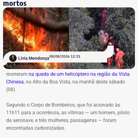
mortos
a Equipamentos Culturais, Difusão e Inovação.
O contrato terá vigência de 12 meses, contados da
divulgação no Portal Nacional de Contratações Públicas,
com pagamento em 12 parcelas mensais de R$
1.081.500.
08/08/2026 12:31
Lívia Mendonça
Transporte gratuito para ampliar o
6Acidente de helicóptero na Vista ChineQuatro pessoas
acesso à cultura
morreram
na queda de um helicóptero na região da Vista
Chinesa
, no Alto da Boa Vista, na manhã deste sábado
(08).
De acordo com documentos do processo administrativo,
a ampliação do serviço foi motivada pela limitação da
Segundo o Corpo de Bombeiros, que foi acionado às
estrutura anterior. A própria secretaria registra que a
11h11 para a ocorrência, as vítimas — um homem, piloto
contratação vigente já não atendia à demanda do
da aeronave, e três mulheres, passageiras — foram
Passaporte Cultural, justificando o reforço no transporte
encontradas carbonizadas.
para atender ao crescimento do programa.