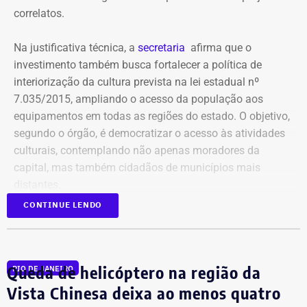
correlatos.
Na justificativa técnica, a
secretaria
afirma que o
investimento também busca fortalecer a política de
interiorização da cultura prevista na lei estadual nº
7.035/2015, ampliando o acesso da população aos
equipamentos em todas as regiões do estado. O objetivo,
segundo o órgão, é democratizar o acesso às atividades
culturais, contemplando não apenas moradores da
capital, mas também cidadãos de municípios mais
distantes.
CONTINUE LENDO
Publicado no Diário Oficial do Estado, o contrato nº
06/2026 prevê a operação contínua de transporte de
pessoas, incluindo fornecimento de veículos, motoristas,
Queda de helicóptero na região da
RIO DE JANEIRO
manutenção, gestão logística, diárias e seguros de
passageiros e dos automóveis. O serviço ficará sob
Vista Chinesa deixa ao menos quatro
responsabilidade da subsecretaria de Formação, Acesso