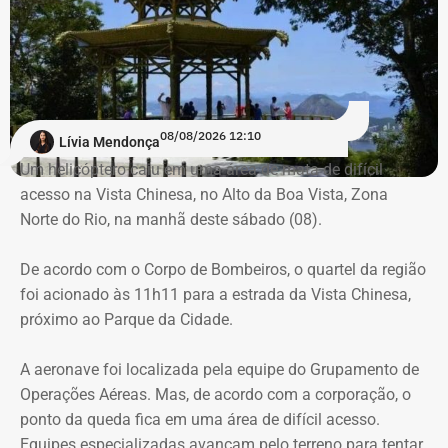
Há registro de fogo na região, e militares especializados
em combate a incêndios florestais também foram
mobilizados.
08/08/2026 12:10
Lívia Mendonça
Para dar apoio às buscas do Corpo de Bombeiros, o
Um helicóptero caiu em uma área de mata de difícil
ICMBio informou que um pequeno e restrito trecho da
acesso na Vista Chinesa, no Alto da Boa Vista, Zona
Estrada da Vista Chinesa, em frente ao pagode chinês da
Norte do Rio, na manhã deste sábado (08).
Vista Chinesa, foi interditado. A Vista Chinesa fica dentro
do Parque Nacional da Tijuca
De acordo com o Corpo de Bombeiros, o quartel da região
foi acionado às 11h11 para a estrada da Vista Chinesa,
próximo ao Parque da Cidade.
A aeronave foi localizada pela equipe do Grupamento de
Operações Aéreas. Mas, de acordo com a corporação, o
ponto da queda fica em uma área de difícil acesso.
Equipes especializadas avançam pelo terreno para tentar