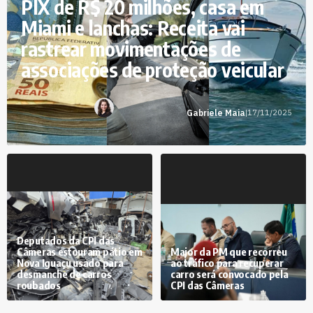
PIX de R$ 20 milhões, casa em
Miami e lanchas: Receita vai
rastrear movimentações de
associações de proteção veicular
Gabriele Maia
|
17/11/2025
Deputados da CPI das
Câmeras estouram pátio em
Major da PM que recorreu
Nova Iguaçu usado para
ao tráfico para recuperar
desmanche de carros
carro será convocado pela
roubados
CPI das Câmeras