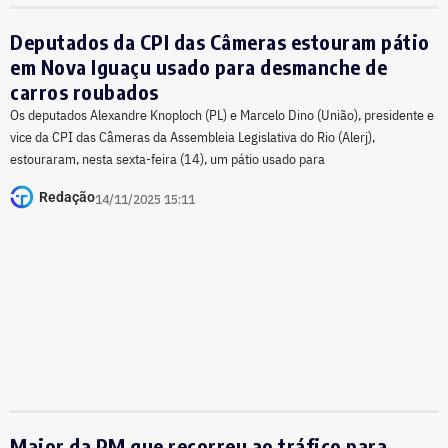
Deputados da CPI das Câmeras estouram pátio
em Nova Iguaçu usado para desmanche de
carros roubados
Os deputados Alexandre Knoploch (PL) e Marcelo Dino (União), presidente e
vice da CPI das Câmeras da Assembleia Legislativa do Rio (Alerj),
estouraram, nesta sexta-feira (14), um pátio usado para
Redação
14/11/2025 15:11
Major da PM que recorreu ao tráfico para