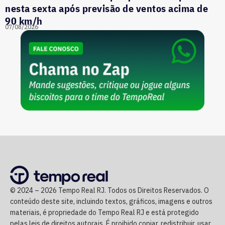
nesta sexta após previsão de ventos acima de
90 km/h
07/08/2026
© 2024 – 2026 Tempo Real RJ. Todos os Direitos Reservados. O
conteúdo deste site, incluindo textos, gráficos, imagens e outros
materiais, é propriedade do Tempo Real RJ e está protegido
pelas leis de direitos autorais. É proibido copiar, redistribuir, usar