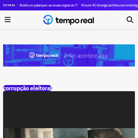
Brasil, Antonio Rueda confirma presença em evento do PSD com Eduardo Paes
Robôs no palanque: as novas regras do TSE para a IA nas eleições
Procon-RJ divulga cartilha com orientaçõe
ÚLTIMAS
corrupção eleitoral