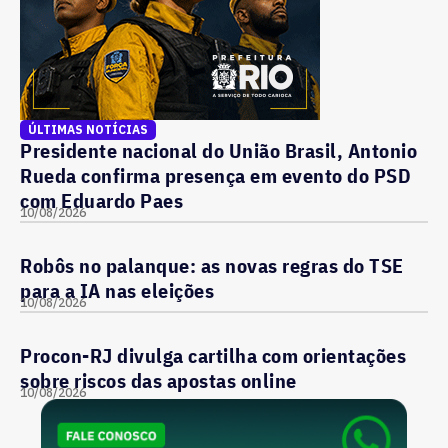
ÚLTIMAS NOTÍCIAS
Presidente nacional do União Brasil, Antonio
Rueda confirma presença em evento do PSD
com Eduardo Paes
10/08/2026
Robôs no palanque: as novas regras do TSE
para a IA nas eleições
10/08/2026
Procon-RJ divulga cartilha com orientações
sobre riscos das apostas online
10/08/2026