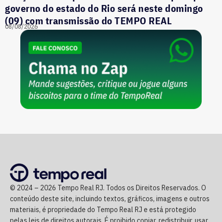
governo do estado do Rio será neste domingo
(09) com transmissão do TEMPO REAL
08/08/2026
© 2024 – 2026 Tempo Real RJ. Todos os Direitos Reservados. O
conteúdo deste site, incluindo textos, gráficos, imagens e outros
materiais, é propriedade do Tempo Real RJ e está protegido
pelas leis de direitos autorais. É proibido copiar, redistribuir, usar