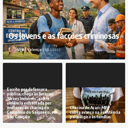
Os jovens e as facções criminosas
Alfeu Valença
|
17/12/2025
Escrito por defensora
pública, chega às livrarias
‘Vozes Invisíveis’, sobre
violência enfrentada por
mulheres na chacina do
Chacina de Acari: MPF
Complexo do Salgueiro, em
cobra avanço na assistência
São Gonçalo
psicológica às famílias