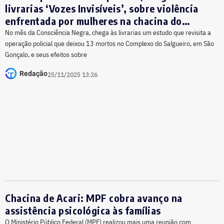
livrarias ‘Vozes Invisíveis’, sobre violência
enfrentada por mulheres na chacina do
Complexo do Salgueiro, em São Gonçalo
No mês da Consciência Negra, chega às livrarias um estudo que revisita a
operação policial que deixou 13 mortos no Complexo do Salgueiro, em São
Gonçalo, e seus efeitos sobre
Redação
25/11/2025 13:26
Chacina de Acari: MPF cobra avanço na
assistência psicológica às famílias
O Ministério Público Federal (MPF) realizou mais uma reunião com