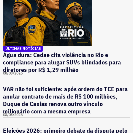
ÚLTIMAS NOTÍCIAS
Água dura: Cedae cita violência no Rio e
compliance para alugar SUVs blindados para
diretores por R$ 1,29 milhão
08/08/2026
VAR não foi suficiente: após ordem do TCE para
anular contrato de mais de R$ 100 milhões,
Duque de Caxias renova outro vínculo
milionário com a mesma empresa
08/08/2026
Eleições 2026: primeiro debate da disputa pelo