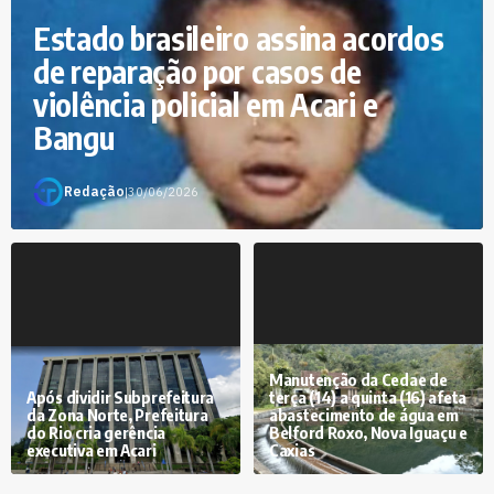
Estado brasileiro assina acordos
de reparação por casos de
violência policial em Acari e
Bangu
Redação
|
30/06/2026
Manutenção da Cedae de
Após dividir Subprefeitura
terça (14) a quinta (16) afeta
da Zona Norte, Prefeitura
abastecimento de água em
do Rio cria gerência
Belford Roxo, Nova Iguaçu e
executiva em Acari
Caxias