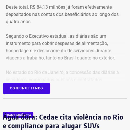
Deste total, R$ 84,13 milhões já foram efetivamente
depositados nas contas dos beneficiários ao longo dos
quatro anos.
Segundo o Executivo estadual, as diárias são um
instrumento para cobrir despesas de alimentação,
hospedagem e deslocamento de servidores durante
viagens a trabalho, tanto no Brasil quanto no exterior.
No estado do Rio de Janeiro, a concessão das diárias a
servidores, empregados públicos e contratados
temporários é regulamentada pelos decretos estaduais nº
CONTINUE LENDO
46.611/19 e nº 47.961/22.
Gastos quase dobraram em três anos
Água dura: Cedae cita violência no Rio
TRANSPARÊNCIA
e compliance para alugar SUVs
Somente em 2025, os pagamentos atingiram um pico