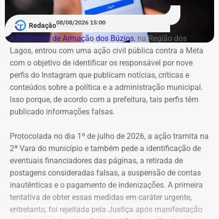
7
Igor Domingos Marques da
R$
R$
R
Silva
281.845,47
25.594,23
2
08/08/2026 15:00
Redação
A Prefeitura de Armação dos Búzios
, na Região dos
8
Danielle Christian Ribeiro
R$
R$
R
Lagos, entrou com uma ação civil pública contra a Meta
Barros
281.042,85
103.247,91
1
com o objetivo de identificar os responsável por nove
perfis do Instagram que publicam notícias, críticas e
9
Fernando Cezar Jorge
R$
R$
R
conteúdos sobre a política e a administração municipal.
Hakme
274.382,64
22.028,93
2
Isso porque, de acordo com a prefeitura, tais perfis têm
publicado informações falsas.
10
Edmilson Suassuna da Silva
R$
R$
—
Protocolada no dia 1º de julho de 2026, a ação tramita na
273.040,85
273.040,85
2ª Vara do município e também pede a identificação de
eventuais financiadores das páginas, a retirada de
postagens consideradas falsas, a suspensão de contas
11
Ricardo Cardoso dos Santos
R$
R$
—
inautênticas e o pagamento de indenizações. A primeira
259.913,87
259.913,87
tentativa de obter essas medidas em caráter urgente,
entretanto, foi rejeitada pela Justiça após manifestação