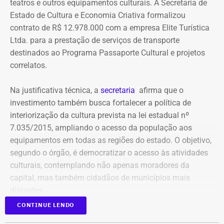
teatros e outros equipamentos culturais. A Secretaria de
elaborar uma tabela comparativa, indicando se os perfis
Viagens internacionais sob pretexto
Estado de Cultura e Economia Criativa formalizou
compartilham telefones, dispositivos, endereços de IP,
contrato de R$ 12.978.000 com a empresa Elite Turística
acadêmico
administradores, contas de anúncios, meios de
Ltda. para a prestação de serviços de transporte
pagamento ou gerenciadores de negócios.
destinados ao Programa Passaporte Cultural e projetos
Apenas no exercício de 2025, as despesas ligadas a
correlatos.
Victor Travancas dispararam e chegaram a R$ 228,6 mil,
Ação também requer anúncios e
distribuídas em viagens para destinos que incluem Roma,
Na justificativa técnica, a
secretaria
afirma que o
Madri, Nova York, Paris, Amsterdã e Barcelona.
impulsionamentos e cita morte de
investimento também busca fortalecer a política de
criança como exemplo de fake news
interiorização da cultura prevista na lei estadual nº
As justificativas oficiais para as viagens do subsecretário
7.035/2015, ampliando o acesso da população aos
costumam citar cooperação internacional, visitas a
As 31 publicações relacionadas pela prefeitura tratam de
equipamentos em todas as regiões do estado. O objetivo,
universidades e representação institucional. Mas os
assuntos diversos. A lista inclui manchetes sobre prisões
segundo o órgão, é democratizar o acesso às atividades
próprios registros apresentam erros evidentes. Há viagens
na Assembleia Legislativa, supostos acordos políticos,
culturais, contemplando não apenas moradores da
com datas preenchidas com um mês inexistente ou até
sucessão municipal, alterações no Fundo Municipal do
capital, mas também cidadãos de municípios mais
Declaração de bens de Bernardo Rossi em 2014 — Foto:
com o ano registrado como “20255”.
Meio Ambiente, royalties, regularização fundiária,
distantes.
Reprodução/Divulgacand
fiscalização urbana, lixo, uniformes escolares, número de
CONTINUE LENDO
Também há casos de textos repetidos em missões
secretarias e relações do prefeito Alexandre Martins com
Publicado no Diário Oficial do Estado, o contrato nº
diferentes. Em viagens para Argentina, França, Itália e