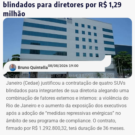
blindados para diretores por R$ 1,29
histórico de R$ 25,5 milhões, o que representa uma alta
milhão
de 96,5% na comparação com 2022, quando o valor foi
de R$ 12,98 milhões.
A participação das viagens internacionais também
cresceu. Elas representavam 9,4% dos pagamentos em
2022 e passaram a responder por 20,3% em 2023, 21,1%
em 2025 e 19,4% no acumulado de 2026.
08/08/2026 19:00
Bruno Quintella
Os dados
foram extraídos do Portal da Transparência e
A Companhia Estadual de Águas e Esgotos do Rio de
do Sistema de Execução Orçamentária e Financeira do
Janeiro (Cedae) justificou a contratação de quatro SUVs
Estado do Rio de Janeiro (SIAFE-RJ)
.
blindados para integrantes de sua diretoria alegando uma
combinação de fatores externos e internos: a violência do
Rio de Janeiro e o aumento da exposição dos executivos
Aumento de gastos com viagens ao
após a adoção de “medidas repressivas enérgicas” no
exterior
âmbito de seu programa de compliance. O contrato,
firmado por R$ 1.292.800,32, terá duração de 36 meses.
Entre janeiro de 2022 e 14 de julho de 2026, a base