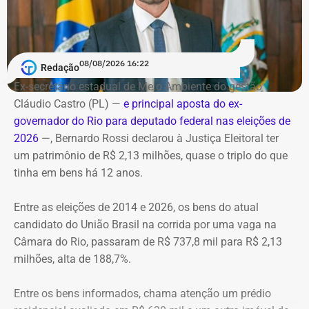
Serviço
E em 2026, ele ainda recebeu R$ 97.738,24. Neste ano, as
O helicóptero explodiu ao cair na encosta, e chamas se
visitas foram a Dubai, Dublin, Doha, Cairo, Bangkok,
Debate entre candidatos ao governo do estado do Rio de
alastraram pela mata. De acordo com o Corpo de
Phuket, Singapura, Bali, Nova York e Orlando. A
Janeiro
Bombeiros, agentes especializados em combate a
justificativa?
08/08/2026 16:22
Redação
Data: domingo, 09 de agosto de 2026
incêndios florestais foram mobilizados e conseguiram
Horário: 20h
Ex-secretário estadual de Meio Ambiente do gestão
controlar o fogo.
As mesmas visitas institucionais a universidades e
Transmissão: Canal Band, BandNews FM e YouTube do
Cláudio Castro (PL) —
e principal aposta do ex-
intercâmbio acadêmico.
TEMPO REAL
governador do Rio para deputado federal nas eleições de
A operação mobilizou cerca de 40 militares, 11 viaturas e
Pré-hora: 19h, com cobertura especial pelo YouTube do
2026
—, Bernardo Rossi declarou à Justiça Eleitoral ter
4 unidades operacionais.
TEMPO REAL
um patrimônio de R$ 2,13 milhões, quase o triplo do que
Ranking total de maiores gastos com
tinha em bens há 12 anos.
diárias, de 2022 a julho de 2026
Com informações do portal “g1”.
Entre as eleições de 2014 e 2026, os bens do atual
Posiç
Beneficiário
Total pago
Nacional
I
candidato do União Brasil na corrida por uma vaga na
ão
al
Câmara do Rio, passaram de R$ 737,8 mil para R$ 2,13
1
Victor Rosa Travancas
R$
R$
R
milhões, alta de 188,7%.
518.688,07
48.348,60
4
Entre os bens informados, chama atenção um prédio