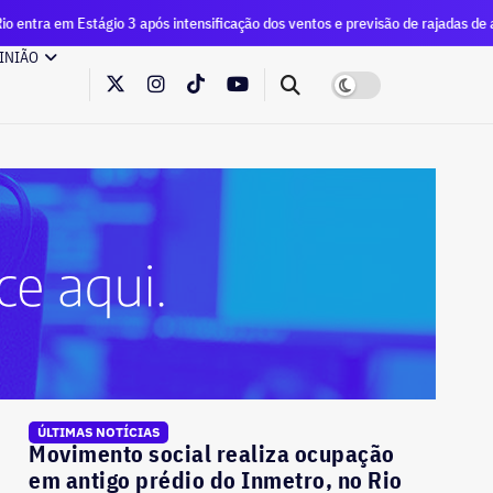
io 3 após intensificação dos ventos e previsão de rajadas de até 90 km/h
INIÃO
ÚLTIMAS NOTÍCIAS
Movimento social realiza ocupação
em antigo prédio do Inmetro, no Rio