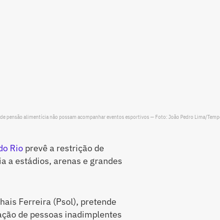
 de pensão alimentícia não possam acompanhar eventos esportivos — Foto: João Pedro Lima/Temp
do Rio
prevê a restrição de
a a estádios, arenas e grandes
ais Ferreira (Psol), pretende
ação de pessoas inadimplentes