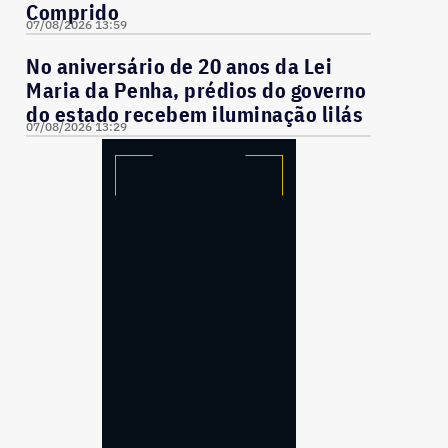
Comprido
07/08/2026 13:59
No aniversário de 20 anos da Lei
Maria da Penha, prédios do governo
do estado recebem iluminação lilás
07/08/2026 13:29