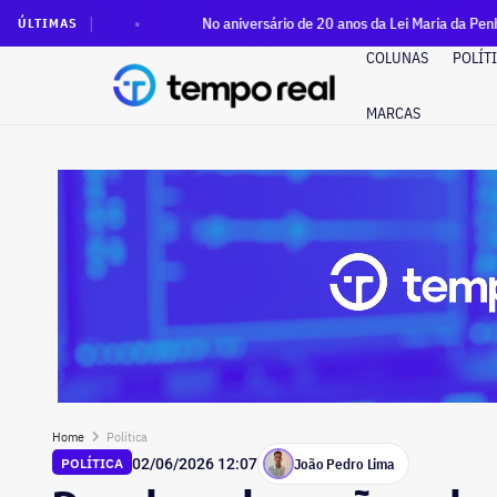
No aniversário de 20 anos da Lei Maria da Penha, prédios do gov
ÚLTIMAS
COLUNAS
POLÍT
MARCAS
Home
Política
João Pedro Lima
POLÍTICA
02/06/2026 12:07