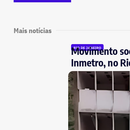
Mais notícias
Movimento soci
RIO DE JANEIRO
Inmetro, no R