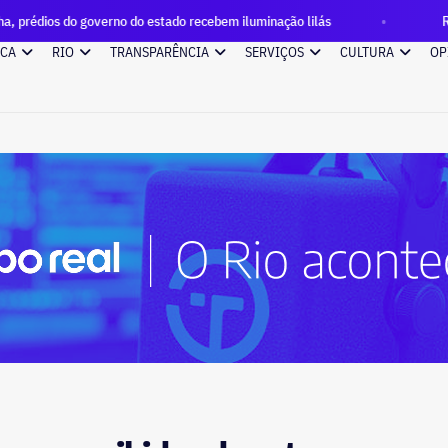
erno do estado recebem iluminação lilás
Rio entra em Estág
ICA
RIO
TRANSPARÊNCIA
SERVIÇOS
CULTURA
OP