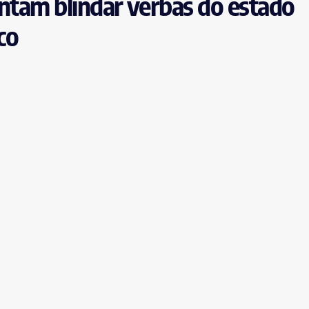
entam blindar verbas do estado
ico