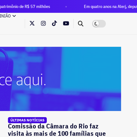
$ 57 milhões
Em quatro anos na Alerj, deputado Rafael Nobr
INIÃO
ÚLTIMAS NOTÍCIAS
Comissão da Câmara do Rio faz
visita às mais de 100 famílias que