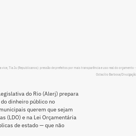
a vice, Tia Ju (Republicanos): pressão de prefeitos por mais transparência e uso real do orçamento -
Octacílio Barbosa/Divulgação
egislativa do Rio (Alerj) prepara
do dinheiro público no
 municipais querem que sejam
ias (LDO) e na Lei Orçamentária
úblicas de estado — que não