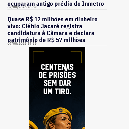
ocuparam antigo prédio do Inmetro
07/08/2026 20:09
Quase R$ 12 milhões em dinheiro
vivo: Clébio Jacaré registra
candidatura à Câmara e declara
patrimônio de R$ 57 milhões
07/08/2026 19:35