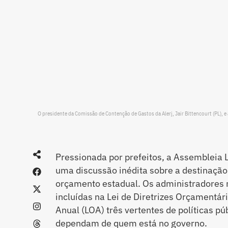
O presidente da Comissão de Contenção de Gastos da Alerj, Jair Bittencourt (PL), e 
Pressionada por prefeitos, a Assembleia L
uma discussão inédita sobre a destinação 
orçamento estadual. Os administradores
incluídas na Lei de Diretrizes Orçamentár
Anual (LOA) três vertentes de políticas p
dependam de quem está no governo.