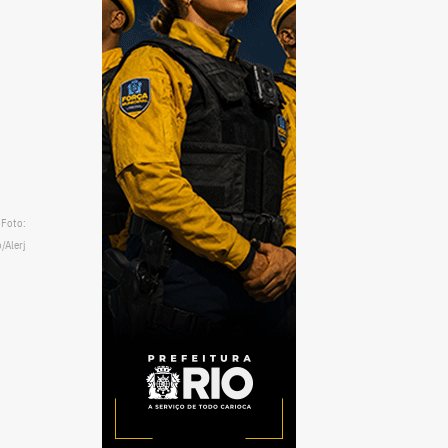
 Foto:
/Alerj