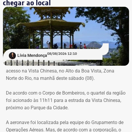
chegar ao local
localizados pela equipe do Grupamento de Operações
Trecho da argumentação da prefeitura de Búzios sobre a respeito da morte
Aéreas.
de uma criança de 2 anos — Foto: Reprodução.
Há registro de fogo na região, e militares especializados
em combate a incêndios florestais também foram
mobilizados.
08/08/2026 12:10
Lívia Mendonça
Para dar apoio às buscas do Corpo de Bombeiros, o
Um helicóptero caiu em uma área de mata de difícil
ICMBio informou que um pequeno e restrito trecho da
acesso na Vista Chinesa, no Alto da Boa Vista, Zona
Estrada da Vista Chinesa, em frente ao pagode chinês da
Norte do Rio, na manhã deste sábado (08).
Vista Chinesa, foi interditado. A Vista Chinesa fica dentro
Trecho da argumentação da prefeitura de Búzios sobre a morte de uma
do Parque Nacional da Tijuca
De acordo com o Corpo de Bombeiros, o quartel da região
criança de 2 anos — Foto: Reprodução.
foi acionado às 11h11 para a estrada da Vista Chinesa,
próximo ao Parque da Cidade.
O pedido de Búzios à Justiça
A aeronave foi localizada pela equipe do Grupamento de
Em caráter urgente, antes da apresentação da defesa das
Operações Aéreas. Mas, de acordo com a corporação, o