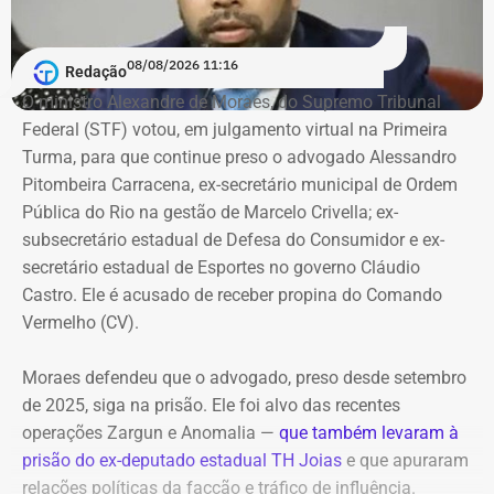
verificáveis.
Investigado em um terceiro caso
A ação argumenta que o uso de pseudônimos não é
08/08/2026 11:16
Redação
necessariamente ilegal, desde que exista uma pessoa real
Vitor Hugo também é alvo de outra investigação. Em
O ministro Alexandre de Moraes, do Supremo Tribunal
identificável judicialmente. Também sustenta que o sigilo
julho, a Delegacia de Atendimento à Mulher (Deam) da
Federal (STF) votou, em julgamento virtual na Primeira
da fonte protege o informante, mas não elimina a
Zona Sul instaurou um inquérito após receber do
Turma, para que continue preso o advogado Alessandro
responsabilidade de quem decide publicar, editar e
Ministério Público do Rio (MPRJ) uma notícia de fato que
Pitombeira Carracena, ex-secretário municipal de Ordem
impulsionar um conteúdo.
apontava um possível estupro contra uma adolescente de
Pública do Rio na gestão de Marcelo Crivella; ex-
17 anos durante o pré-carnaval deste ano.
subsecretário estadual de Defesa do Consumidor e ex-
Chamado a se manifestar antes da decisão sobre a
secretário estadual de Esportes no governo Cláudio
liminar, o Ministério Público do Estado do Rio de Janeiro
A investigação está em andamento e tramita sob sigilo.
Castro. Ele é acusado de receber propina do Comando
recomendou que os pedidos urgentes fossem rejeitados.
Vermelho (CV).
A audiência do caso de estupro coletivo em Copacabana,
que ocorreria na sexta-feira (07), foi adiada para a
Moraes defendeu que o advogado, preso desde setembro
Promotoria afirmou que publicações
próxima quinta-feira (13).
de 2025, siga na prisão. Ele foi alvo das recentes
deveriam ser mantidas
operações Zargun e Anomalia —
que também levaram à
Com informações do portal “g1”.
prisão do ex-deputado estadual TH Joias
e que apuraram
Em parecer apresentado em 5 de julho, a 2ª Promotoria
relações políticas da facção e tráfico de influência.