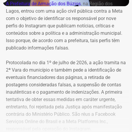
A Prefeitura de Armação dos Búzios
, na Região dos
Lagos, entrou com uma ação civil pública contra a Meta
com o objetivo de identificar os responsável por nove
perfis do Instagram que publicam notícias, críticas e
conteúdos sobre a política e a administração municipal.
Isso porque, de acordo com a prefeitura, tais perfis têm
publicado informações falsas.
Protocolada no dia 1º de julho de 2026, a ação tramita na
2ª Vara do município e também pede a identificação de
eventuais financiadores das páginas, a retirada de
postagens consideradas falsas, a suspensão de contas
inautênticas e o pagamento de indenizações. A primeira
tentativa de obter essas medidas em caráter urgente,
entretanto, foi rejeitada pela Justiça após manifestação
contrária do Ministério Público. São réus a Facebook
Serviços Online do Brasil e a Meta Platforms Inc.,
responsável pela operação do Instagram.