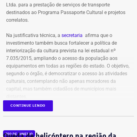
administradores, contas de anúncios, meios de
Ltda. para a prestação de serviços de transporte
pagamento ou gerenciadores de negócios.
destinados ao Programa Passaporte Cultural e projetos
correlatos.
Ação também requer anúncios e
Na justificativa técnica, a
secretaria
afirma que o
impulsionamentos e cita morte de
investimento também busca fortalecer a política de
criança como exemplo de fake news
interiorização da cultura prevista na lei estadual nº
7.035/2015, ampliando o acesso da população aos
As 31 publicações relacionadas pela prefeitura tratam de
equipamentos em todas as regiões do estado. O objetivo,
assuntos diversos. A lista inclui manchetes sobre prisões
segundo o órgão, é democratizar o acesso às atividades
na Assembleia Legislativa, supostos acordos políticos,
culturais, contemplando não apenas moradores da
sucessão municipal, alterações no Fundo Municipal do
capital, mas também cidadãos de municípios mais
Meio Ambiente, royalties, regularização fundiária,
distantes.
fiscalização urbana, lixo, uniformes escolares, número de
CONTINUE LENDO
secretarias e relações do prefeito Alexandre Martins com
Publicado no Diário Oficial do Estado, o contrato nº
outras figuras políticas.
06/2026 prevê a operação contínua de transporte de
pessoas, incluindo fornecimento de veículos, motoristas,
Entre os títulos questionados estão “Jantar clandestino
Queda de helicóptero na região da
RIO DE JANEIRO
manutenção, gestão logística, diárias e seguros de