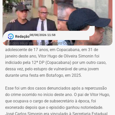
remoção permanente dos conteúdos considerados
ilícitos, a desativação das contas comprovadamente
falsas ou utilizadas continuamente para ilegalidades e a
exclusão de cópias idênticas das publicações.
A ação também busca obrigar os responsáveis a publicar
08/08/2026 11:58
Redação
correções ou retratações por pelo menos 30 dias, além de
Um dos réus preso pelo estupro coletivo de uma
ressarcir os custos que a prefeitura afirma ter suportado
adolescente de 17 anos, em Copacabana, em 31 de
para responder às informações questionadas.
janeiro deste ano, Vitor Hugo de Oliveira Simonin foi
indiciado pela 12ª DP (Copacabana) por um outro caso,
O valor desses danos não foi calculado. O município
dessa vez, pelo estupro de vulnerável de uma jovem
pede ainda indenização por dano moral coletivo, também
durante uma festa em Botafogo, em 2025.
sem indicar a quantia. Apesar da dimensão das
pretensões, atribuiu à causa o valor provisório de R$ 1
Esse foi um dos casos denunciados após a repercussão
mil.
do crime ocorrido no início deste ano. O pai de Vitor Hugo,
que ocupava o cargo de subsecretário à época, foi
exonerado depois que o episódio ganhou notoriedade.
Município afirma que ação não busca
José Carlos Simonin era vinculado à Secretaria Estadual