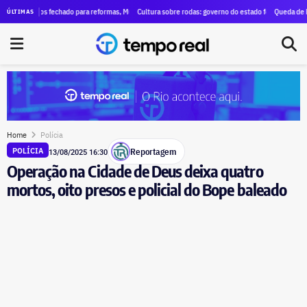
Instagram e pede a identificação dos administradores das páginas
anos fechado para reformas, Museu Nacional de Belas Artes, no Centro do Rio, reabre três galeri
Cultura sobre rodas: governo do estado fecha contrato de R$ 13 
Queda de helicóptero
ÚLTIMAS
Home
Polícia
Reportagem
POLÍCIA
13/08/2025 16:30
Operação na Cidade de Deus deixa quatro
mortos, oito presos e policial do Bope baleado