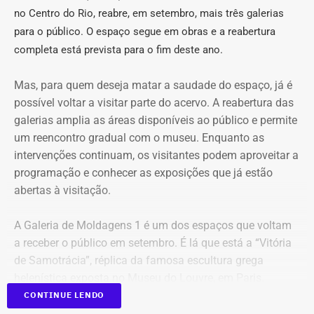
no Centro do Rio, re
abre, em setembro, mais três galerias
atribuída ao perfil @buziosnuecru. Outras seis são do
@buziosinformacoes, quatro do @acorda_buziosrj, duas
para o público.
O espaço segue em obras e a reabertura
do @fofoca_na_calcada e as demais estão distribuídas
completa está prevista para o fim deste ano.
entre as outras páginas.
Mas, para quem deseja matar a saudade do espaço, já é
Na petição inicial, a gestão municipal afirma que os perfis
possível voltar a visitar parte do acervo. A reabertura das
empregam “estética pseudojornalística”, manchetes
galerias amplia as áreas disponíveis ao público e permite
conclusivas, memes, montagens e acusações por
um reencontro gradual com o museu. Enquanto as
associação para repercutir temas relacionados a
intervenções continuam, os visitantes podem aproveitar a
hospitais, contratos, obras, programas públicos e agentes
programação e conhecer as exposições que já estão
municipais. Além disso, o Executivo também alerta que a
abertas à visitação.
“repetição sincronizada” de narrativas parecidas entre
contas diferentes poderia produzir uma aparência
A Galeria de Moldagens 1 é um dos espaços que voltam
artificial de confirmação. A ação pretende descobrir se as
a receber o público em setembro. É lá que está a “Vitória
páginas são independentes ou se compartilham
de Samotrácia”, réplica da famosa escultura grega
administradores, equipamentos, contas publicitárias,
helenística exposta no Museu do Louvre, em Paris.
meios de pagamento ou uma estrutura coordenada.
CONTINUE LENDO
Ao todo, a reabertura de três galerias devolve cerca de