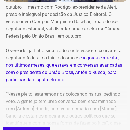
afirma que tentou descobrir quanto recebe o prefeito, mas
não encontrou elementos suficientes para impor as
outubro — mesmo com Rodrigo, ex-presidente da Alerj,
não conseguiu porque o Portal da Transparência estava
medidas antes da apresentação das defesas e da
preso e inelegível por decisão da Justiça Eleitoral. O
fora do ar.
produção de provas.
vereador em Campos Marquinho Bacellar, irmão do ex-
deputado estadual, vai disputar uma cadeira na Câmara
Oficialmente, o município integra o Noroeste Fluminense
Federal pelo União Brasil em outubro.
Pedido de reconsideração
e tinha população estimada em 7.584 habitantes até o
ano passado. O PIB per capita registrado pelo IBGE foi de
O vereador já tinha sinalizado o interesse em concorrer a
Após a negativa, o Município de Búzios apresentou, em
R$ 28.435,51 em 2023. Em 2024, a prefeitura
deputado federal no início do ano e
chegou a comentar,
19 de julho, um pedido de reconsideração parcial.
contabilizou R$ 97,4 milhões em receitas brutas.
nos últimos meses, que estava em conversas avançadas
com o presidente do União Brasil, Antônio Rueda, para
Na nova manifestação, a prefeitura deixou de insistir na
Dados usados no vídeo levantam
participar da disputa eleitoral
.
retirada ampla das publicações. Passou a concentrar a
dúvidas
pretensão em duas medidas: a suspensão de contas que
“Nesse pleito, estaremos nos colocando na rua, pedindo
a Meta não conseguisse vincular a uma pessoa autêntica
voto. A gente já tem uma conversa bem encaminhada
e, subsidiariamente, a proibição de anúncios,
Algumas das informações apresentadas por Victor
com [Antonio] Rueda, bem encaminhada com [Márcio]
monetização e impulsionamentos políticos enquanto
Antoun, no entanto, precisam ser contextualizadas.
Canella e estamos procurando outros políticos que se
seus responsáveis não fossem identificados.
identifiquem com a nossa forma de fazer política”, disse
A afirmação de que “zero por cento da cidade tem