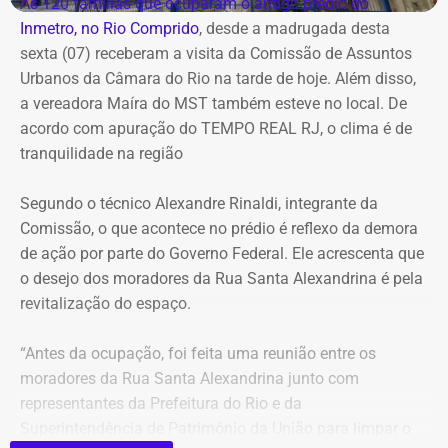
As 120 famílias que ocuparam o antigo prédio do
chegada de uma nova frente fria, que avança pelo
Inmetro, no Rio Comprido
, desde a madrugada desta
Sudeste.
sexta (07) receberam a visita da Comissão de Assuntos
Urbanos da Câmara do Rio na tarde de hoje. Além disso,
Na cidade do Rio, o domingo será mais quente, com
a vereadora Maíra do MST também esteve no local. De
mínima prevista de 21°C e máxima de 36°C. A previsão
acordo com apuração do TEMPO REAL RJ, o clima é de
indica sol entre nuvens durante o dia, com aumento da
tranquilidade na região
nebulosidade e possibilidade de pancadas de chuva à
noite.
Segundo o técnico Alexandre Rinaldi, integrante da
Comissão, o que acontece no prédio é reflexo da demora
A mudança ocorre com o afastamento da frente fria que
de ação por parte do Governo Federal. Ele acrescenta que
atuou sobre o estado e a aproximação de um novo
o desejo dos moradores da Rua Santa Alexandrina é pela
sistema.
revitalização do espaço.
Com informações do Climatempo.
“Antes da ocupação, foi feita uma reunião entre os
moradores da Rua Santa Alexandrina junto com
representantes da Prefeitura do Rio e da
Superintendência de Patrimônio da União para limpar o