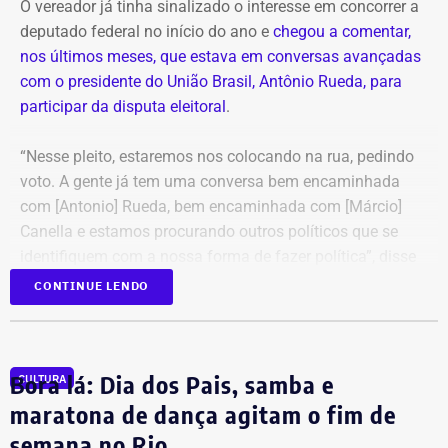
O vereador já tinha sinalizado o interesse em concorrer a
deputado federal no início do ano e
chegou a comentar,
nos últimos meses, que estava em conversas avançadas
com o presidente do União Brasil, Antônio Rueda, para
participar da disputa eleitoral
.
“Nesse pleito, estaremos nos colocando na rua, pedindo
voto. A gente já tem uma conversa bem encaminhada
com [Antonio] Rueda, bem encaminhada com [Márcio]
Canella e estamos procurando outros políticos que se
identifiquem com a nossa forma de fazer política”, disse
Marquinho Bacellar, durante sessão da Câmara de
CONTINUE LENDO
Campos.
Patrimônio de Marquinho Bacellar foi
Bora lá: Dia dos Pais, samba e
CULTURA
de R$ 25 mil a mais de R$ 800 mil
maratona de dança agitam o fim de
semana no Rio