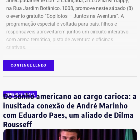
antecipadamente com a criançada, a EcoVilla Ri Happy,
na Rua Jardim Botânico, 1008, promove neste sábado (8)
o evento gratuito “Copilotos – Juntos na Aventura”. A
programação especial é voltada para pais, filhos e
responsáveis aproveitarem juntos um circuito interativo
com arena temática, pista de aventura e oficinas
criativas.
As atividades acontecem das 10h às 18h, divididas em
CONTINUE LENDO
dois turnos (o primeiro das 10h às 13h e o segundo das
14h às 18h). A participação e a entrada são gratuitas,
sujeitas à lotação do espaço, e exigem credenciamento
Do sonho americano ao cargo carioca: a
prévio no local para garantir a brincadeira da garotada.
BERENICE SEARA
inusitada conexão de André Marinho
com Eduardo Paes, um aliado de Dilma
FliSamba celebra a cultura negra e
Rousseff
homenageia Teresa Cristina no
Centro