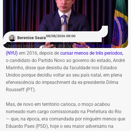
A região da Pequena África recebe neste sábado (8), a
partir das 14h, a 5ª edição da FliSamba. O evento ocupa
a Casa Savana, na Rua Camerino, 162, Centro. A
programação gratuita reúne shows, feira de
08/08/2026 08:00
Berenice Seara
empreendedorismo, lançamentos de livros e debates
Quando explicou porque deixou a
New York University
sobre carnaval e memória
(NYU)
em 2016, depois de
cursar menos de três períodos,
o candidato do Partido Novo ao governo do estado, André
O destaque musical fica por conta das apresentações de
Marinho, disse que desistiu da faculdade nos Estados
Marina Iris e do tradicional grupo Terreiro de Crioulo, além
Unidos porque decidiu voltar ao seu país natal, em plena
de homenagens emocionantes a Teresa Cristina, Milton
efervescência do impeachment da ex-presidente Dilma
Manhães e ao mestre Candeia. A entrada é franca e com
Rousseff (PT).
classificação livre.
Mas, de novo em território carioca, o moço acabou
nomeado num cargo comissionado na Prefeitura do Rio
— que, na época, era comandada por ninguém menos que
Eduardo Paes (PSD), hoje o seu maior adversário na