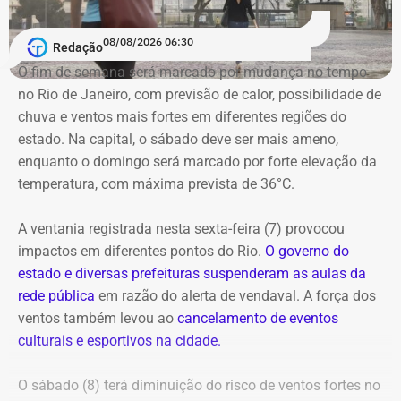
gostou da experiência. Em 21 de fevereiro, ele foi de novo
França, Itália e Luxemburgo.
nomeado na prefeitura, dessa vez, na Secretaria
08/08/2026 06:30
Redação
Municipal de Assistência Social e Direitos Humanos.
No domingo (09), a programação chega à Praça Mauá,
O fim de semana será marcado por mudança no tempo
na Região Portuária, que recebe uma maratona de
no Rio de Janeiro, com previsão de calor, possibilidade de
E com data retroativa: valendo a partir de 1º de janeiro.
apresentações gratuitas ao ar livre ao longo do dia. O
chuva e ventos mais fortes em diferentes regiões do
festival também conta com espetáculos a preços
estado. Na capital, o sábado deve ser mais ameno,
populares (R$ 20 a inteira) nos teatros Carlos Gomes,
enquanto o domingo será marcado por forte elevação da
Nelson Rodrigues e João Caetano, além do Espaço
temperatura, com máxima prevista de 36°C.
Tápias. A programação completa e os ingressos para as
salas fechadas estão disponíveis no site do evento.
A ventania registrada nesta sexta-feira (7) provocou
impactos em diferentes pontos do Rio.
O governo do
estado e diversas prefeituras suspenderam as aulas da
rede pública
em razão do alerta de vendaval. A força dos
ventos também levou ao
cancelamento de eventos
Em outubro do mesmo ano, foi a vez de o próprio André
culturais e esportivos na cidade.
Marinho pedir para sair.
O sábado (8) terá diminuição do risco de ventos fortes no
A exoneração, assinada no dia 23, encerrou a passagem