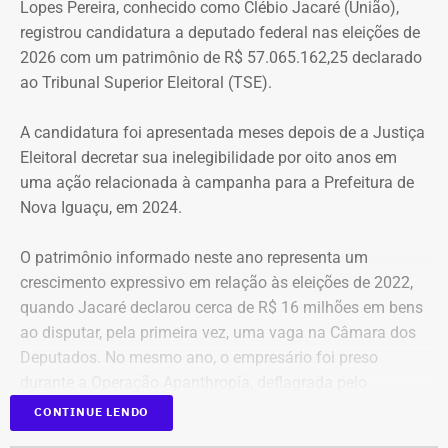
Lopes Pereira, conhecido como Clébio Jacaré (União),
que atenda as necessidades básicas das famílias. Desde
registrou candidatura a deputado federal nas eleições de
que eu entrei no MLB nunca faltou comida. Só o que falta
2026 com um patrimônio de R$ 57.065.162,25 declarado
mesmo é um teto, um lar para morar. Queremos fazer
ao Tribunal Superior Eleitoral (TSE).
valer um direito constitucional que nunca foi cumprido”
A candidatura foi apresentada meses depois de a Justiça
A Central de Movimentos Populares do Rio de Janeiro
Eleitoral decretar sua inelegibilidade por oito anos em
(CMPRJ) emitiu nota de apoio e solidariedade e lembrou
uma ação relacionada à campanha para a Prefeitura de
que as famílias lutam há anos pelo direito à moradia com
Nova Iguaçu, em 2024.
organização e resistência.
O patrimônio informado neste ano representa um
“Sabemos que a moradia é a base de tudo. Quando um
crescimento expressivo em relação às eleições de 2022,
movimento ocupa um imóvel abandonado ou
quando Jacaré declarou cerca de R$ 16 milhões em bens
subutilizado, mais do que dar um teto, o que já é
ao disputar, pela primeira vez, uma vaga na Câmara dos
fundamental, ele devolve esperança e perspectiva de vida
Deputados. No mesmo ano, o empresário foi preso
para centenas de pessoas, sobretudo para as crianças”,
durante a Operação Apanthropía, deflagrada pelo
destacou.
Ministério Público do Rio de Janeiro (MPRJ), que
CONTINUE LENDO
investigou um esquema de corrupção na Prefeitura de