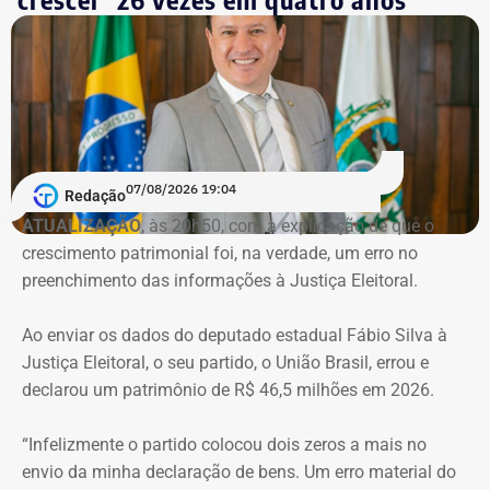
nas investigações da Operação Favorito, que apurou um
esquema de desvios de recursos públicos durante a
pandemia de Covid-19. Conforme a denúncia do MP, uma
empresa ligada ao empresário teria sido utilizada em
movimentações financeiras investigadas no caso.
Declaração de bens do deputado Rafael Nobre em 2022 — Foto:
Reprodução/Divulgacand
07/08/2026 19:04
Redação
ATUALIZAÇÃO
, às 20h50, com a explicação de que o
crescimento patrimonial foi, na verdade, um erro no
Imóvel de Eduardo Bolsonaro será leiloado por um valor 36% menor ao que
preenchimento das informações à Justiça Eleitoral.
vale originalmente — Foto: REprodução/Google Maps.
Ao enviar os dados do deputado estadual Fábio Silva à
O apartamento que vai à leilão fica na Avenida Pasteu e
Justiça Eleitoral, o seu partido, o União Brasil, errou e
tem cerca de 101 metros quadrados. O imóvel se
declarou um patrimônio de R$ 46,5 milhões em 2026.
encontra no terceiro andar de um edifício de frente para a
Baía de Guanabara.
“Infelizmente o partido colocou dois zeros a mais no
envio da minha declaração de bens. Um erro material do