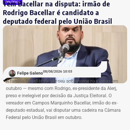
Tem Bacellar na disputa: irmão de
POLÍTICA
Rodrigo Bacellar é candidato a
deputado federal pelo União Brasil
08/08/2026 10:03
Felipe Galeno
A família Bacellar vai ver seu sobrenome nas urnas em
outubro — mesmo com Rodrigo, ex-presidente da Alerj,
preso e inelegível por decisão da Justiça Eleitoral. O
vereador em Campos Marquinho Bacellar, irmão do ex-
deputado estadual, vai disputar uma cadeira na Câmara
Federal pelo União Brasil em outubro.