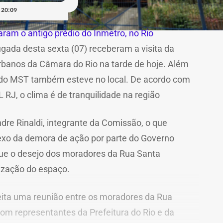
 20:09
ram o antigo prédio do Inmetro, no Rio
gada desta sexta (07) receberam a visita da
banos da Câmara do Rio na tarde de hoje. Além
 do MST também esteve no local. De acordo com
J, o clima é de tranquilidade na região
dre Rinaldi, integrante da Comissão, o que
lexo da demora de ação por parte do Governo
que o desejo dos moradores da Rua Santa
lização do espaço.
feita uma reunião entre os moradores da Rua
om representantes da Prefeitura do Rio e da