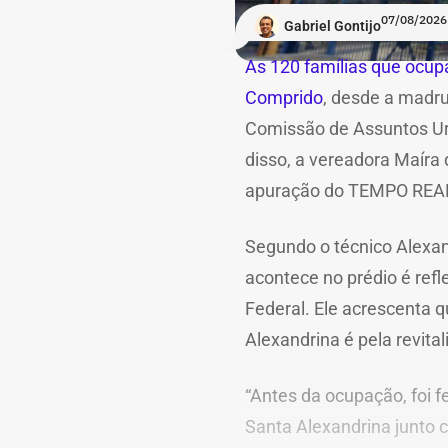
07/08/2026
Gabriel Gontijo
As 120 famílias que ocupa
Comprido
, desde a madru
Comissão de Assuntos Ur
disso, a vereadora Maíra
apuração do TEMPO REAL R
Segundo o técnico Alexan
acontece no prédio é ref
Federal. Ele acrescenta 
Alexandrina é pela revita
“Antes da ocupação, foi 
Santa Alexandrina junto c