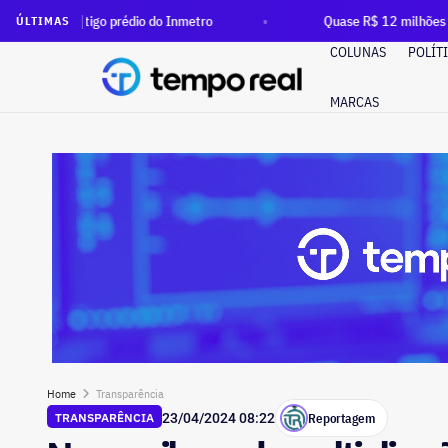
o prédio do Inmetro
Quase R$ 12 milhões em dinheiro vivo: 
ÚLTIMAS
COLUNAS
POLÍT
MARCAS
Home
Transparência
Reportagem
TRANSPARÊNCIA
23/04/2024 08:22