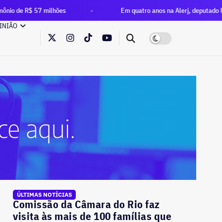
ilhões
Em quatro anos na Alerj, deputado Rafael Nobre mult
INIÃO
ÚLTIMAS NOTÍCIAS
Comissão da Câmara do Rio faz
visita às mais de 100 famílias que