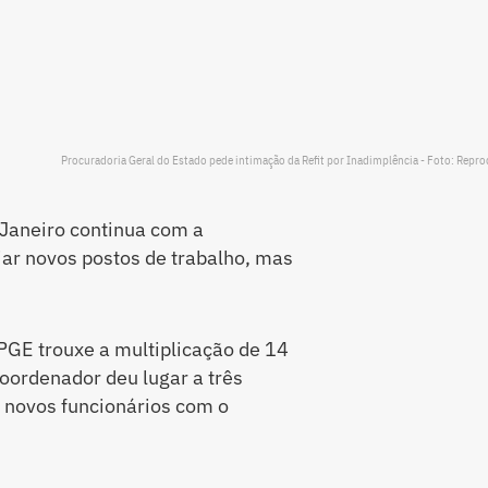
Procuradoria Geral do Estado pede intimação da Refit por Inadimplência - Foto: Repr
 Janeiro continua com a
ar novos postos de trabalho, mas
a PGE trouxe a multiplicação de 14
ordenador deu lugar a três
6 novos funcionários com o