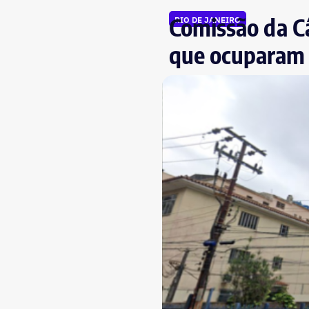
Comissão da Câ
RIO DE JANEIRO
que ocuparam 