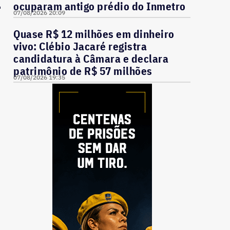
4
ocuparam antigo prédio do Inmetro
07/08/2026 20:09
Quase R$ 12 milhões em dinheiro
vivo: Clébio Jacaré registra
candidatura à Câmara e declara
patrimônio de R$ 57 milhões
07/08/2026 19:35