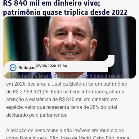
R$ 840 mil em dinheiro vivo;
Lyra Reis, aléga que a gestão Crivella usou perfis oficiais
patrimônio quase triplica desde 2022
da prefeitura em redes sociais, no Diário Oficial do
Município e em outros canais institucionais para divulgar
conteúdos que, segundo ação, iam além da informação
do poder público e promoviam pessoalmente o então
prefeito e integrantes do governo.
A acusação afirma que esses canais passaram a
07/08/2026 17:36
apresentar Crivella como responsável direto por obras,
Redação
serviços e programas públicos. Um exemplo disso,
O deputado federal o Bebeto (PP), candidato à reeleição
segundo a Ação Popular, foram as publicações em que
em 2026, declarou à Justiça Eleitoral ter um patrimônio
Crivella aparece anunciando entregas de obras e
de R$ 2.958.321,56. Entre os bens informados, chama
reformas de praças, além de mensagens em primeira
atenção a existência de R$ 840 mil em dinheiro em
pessoa, como: “Estamos aqui recuperando os aparelhos
espécie, valor que representa cerca de 28% do total
da praça”.
declarado pelo parlamentar.
*Com informações do g1
A relação de bens reúne ainda imóveis em municípios
como Nova Iguaçu, São João de Meriti, Cabo Frio, Arraial