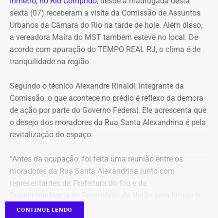
Inmetro, no Rio Comprido
, desde a madrugada desta
sexta (07) receberam a visita da Comissão de Assuntos
Urbanos da Câmara do Rio na tarde de hoje. Além disso,
a vereadora Maíra do MST também esteve no local. De
acordo com apuração do TEMPO REAL RJ, o clima é de
tranquilidade na região
Segundo o técnico Alexandre Rinaldi, integrante da
Comissão, o que acontece no prédio é reflexo da demora
de ação por parte do Governo Federal. Ele acrescenta que
o desejo dos moradores da Rua Santa Alexandrina é pela
revitalização do espaço.
“Antes da ocupação, foi feita uma reunião entre os
moradores da Rua Santa Alexandrina junto com
representantes da Prefeitura do Rio e da
Superintendência de Patrimônio da União para limpar o
terreno até passar para o Arquivo Nacional. Mas o
CONTINUE LENDO