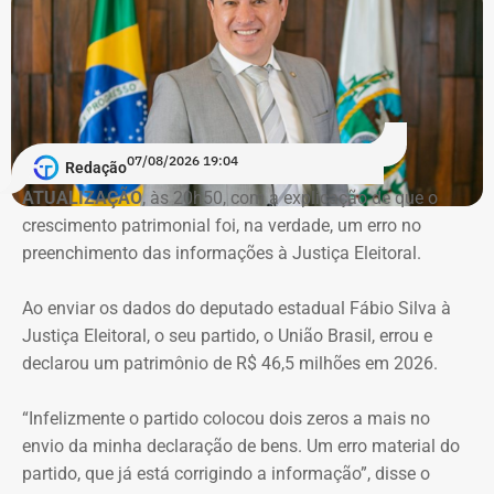
pandemia de Covid-19. Conforme a denúncia do MP, uma
empresa ligada ao empresário teria sido utilizada em
movimentações financeiras investigadas no caso.
Declaração de bens do deputado Rafael Nobre em 2022 — Foto:
Reprodução/Divulgacand
07/08/2026 19:04
Redação
ATUALIZAÇÃO
, às 20h50, com a explicação de que o
crescimento patrimonial foi, na verdade, um erro no
Imóvel de Eduardo Bolsonaro será leiloado por um valor 36% menor ao que
preenchimento das informações à Justiça Eleitoral.
vale originalmente — Foto: REprodução/Google Maps.
Ao enviar os dados do deputado estadual Fábio Silva à
O apartamento que vai à leilão fica na Avenida Pasteu e
Justiça Eleitoral, o seu partido, o União Brasil, errou e
tem cerca de 101 metros quadrados. O imóvel se
declarou um patrimônio de R$ 46,5 milhões em 2026.
encontra no terceiro andar de um edifício de frente para a
Baía de Guanabara.
“Infelizmente o partido colocou dois zeros a mais no
envio da minha declaração de bens. Um erro material do
A Caixa Econômica tentou intimar pessoalmente o ex-
partido, que já está corrigindo a informação”, disse o
deputado federal. Mas como não conseguiu localizá-lo,