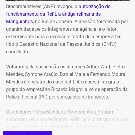
R$ 2,35 milhões
Biocombustíveis (ANP) revogou a
autorização de
funcionamento da Refit, a antiga refinaria de
Entre os bens declarados também estão um Mercedes-
Manguinhos
, no Rio de Janeiro. A decisão foi tomada por
Benz AMG G63, avaliado em R$ 2,35 milhões, um
unanimidade pelos integrantes da agência, e o fator
Volkswagen Passat de R$ 115 mil, R$ 709 mil em “bens
determinante para a decisão é o fato de a empresa ter
móveis de uso pessoal” e R$ 35 mil em dinheiro em
tido o Cadastro Nacional da Pessoa Jurídica (CNPJ)
espécie.
cancelado.
Votaram pela suspensão os diretores Arthur Watt, Pietro
Mendes, Symone Araújo, Daniel Maia e Fernando Moura.
Mendes é o relator do caso Refit. A empresa integra o
grupo do empresário Ricardo Magro, alvo de operação da
Polícia Federal (PF) por sonegação de impostos.
Os diretores Pietro Mendes e Symone Araújo foram
colocados em suspeição pela Refit após participarem das
ações de interdição parcial das instalações da
companhia em setembro de 2025.