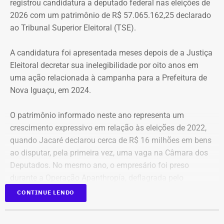
registrou candidatura a deputado federal nas eleições de
que eu entrei no MLB nunca faltou comida. Só o que falta
2026 com um patrimônio de R$ 57.065.162,25 declarado
mesmo é um teto, um lar para morar. Queremos fazer
ao Tribunal Superior Eleitoral (TSE).
valer um direito constitucional que nunca foi cumprido”
A candidatura foi apresentada meses depois de a Justiça
A Central de Movimentos Populares do Rio de Janeiro
Eleitoral decretar sua inelegibilidade por oito anos em
(CMPRJ) emitiu nota de apoio e solidariedade e lembrou
uma ação relacionada à campanha para a Prefeitura de
que as famílias lutam há anos pelo direito à moradia com
Nova Iguaçu, em 2024.
organização e resistência.
O patrimônio informado neste ano representa um
“Sabemos que a moradia é a base de tudo. Quando um
crescimento expressivo em relação às eleições de 2022,
movimento ocupa um imóvel abandonado ou
quando Jacaré declarou cerca de R$ 16 milhões em bens
subutilizado, mais do que dar um teto, o que já é
ao disputar, pela primeira vez, uma vaga na Câmara dos
fundamental, ele devolve esperança e perspectiva de vida
Deputados. No mesmo ano, o empresário foi preso
para centenas de pessoas, sobretudo para as crianças”,
durante a Operação Apanthropía, deflagrada pelo
destacou.
Ministério Público do Rio de Janeiro (MPRJ), que
CONTINUE LENDO
investigou um esquema de corrupção na Prefeitura de
Moradores da Rua Santa Alexandrina
Itatiaia, no Sul Fluminense.