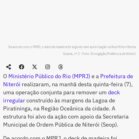
De acordo com o MPRJ, o deck de madeira foi erguido sem autorização na Rua Milton Rocha
Soares, nº 2 - Foto: Divulgação/Prefeitura de Niterói
O
Ministério Público do Rio (MPRJ)
e a
Prefeitura de
Niterói
realizaram, na manhã desta quinta-feira (7),
uma operação conjunta para remover um
deck
irregular
construído às margens da Lagoa de
Piratininga, na Região Oceânica da cidade. A
estrutura foi alvo da ação com apoio da Secretaria
Municipal de Ordem Pública de Niterói (Seop).
De acordo com o MPRJ, o deck de madeira foi