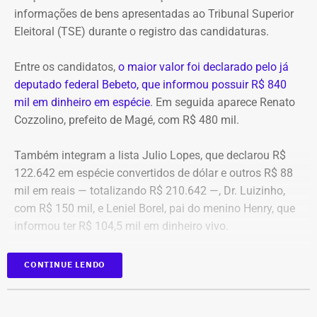
algo que nunca foi feito, de acordo com a investigação.
informações de bens apresentadas ao Tribunal Superior
Eleitoral (TSE) durante o registro das candidaturas.
*Com informações do blog do Octávio Guedes, do portal
g1
Entre os candidatos,
o maior valor foi declarado pelo já
deputado federal Bebeto, que informou possuir R$ 840
mil em dinheiro em espécie
. Em seguida aparece Renato
Cozzolino, prefeito de Magé, com R$ 480 mil.
Também integram a lista Julio Lopes, que declarou R$
122.642 em espécie convertidos de dólar e outros R$ 88
mil em reais — totalizando R$ 210.642 —, Dr. Luizinho,
com R$ 150 mil, e Leniel Borel, pai do menino Henry, que
informou ter R$ 104,5 mil em dinheiro vivo.
Candidato
Valor declarado em
CONTINUE LENDO
Bebeto
R$ 840.000,00
Renato Cozzolino
R$ 480.000,00