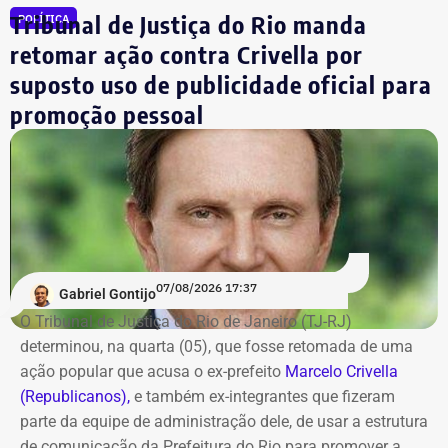
Julio Lopes
R$ 210.642,00*
Tribunal de Justiça do Rio manda
POLÍTICA
Dr. Luizinho
R$ 150.000,00
retomar ação contra Crivella por
Leniel Borel
R$ 104.500,00
suposto uso de publicidade oficial para
*Valor correspondente à soma de R$ 122.642,00 em espécie
promoção pessoal
convertidos de dólar e R$ 88.000,00 em reais declarados em dinheiro
vivo.
Os dados são públicos e ficam disponíveis para consulta
no sistema DivulgaCandContas, do TSE.
07/08/2026 17:37
Gabriel Gontijo
O Tribunal de Justiça do Rio de Janeiro (TJ-RJ)
determinou, na quarta (05), que fosse retomada de uma
ação popular que acusa o ex-prefeito
Marcelo Crivella
(Republicanos),
e também ex-integrantes que fizeram
parte da equipe de administração dele, de usar a estrutura
de comunicação da Prefeitura do Rio para promover a