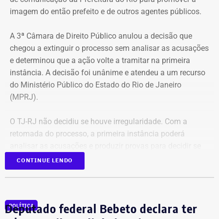
imagem do então prefeito e de outros agentes públicos.
A 3ª Câmara de Direito Público anulou a decisão que
chegou a extinguir o processo sem analisar as acusações
e determinou que a ação volte a tramitar na primeira
instância. A decisão foi unânime e atendeu a um recurso
do Ministério Público do Estado do Rio de Janeiro
(MPRJ).
O TJ-RJ não decidiu se houve irregularidade. Com a
retomada do processo, a primeira instância poderá
analisar as acusações e produzir provas para decidir se
houve uso indevido da publicidade oficial.
CONTINUE LENDO
Advogado apresentou Ação Popular
Deputado federal Bebeto declara ter
POLÍTICA
A ação popular, apresentada pelo advogado Fernando