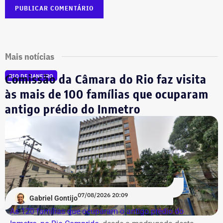
Mais notícias
Comissão da Câmara do Rio faz visita
RIO DE JANEIRO
às mais de 100 famílias que ocuparam
antigo prédio do Inmetro
07/08/2026 20:09
Gabriel Gontijo
As 120 famílias que ocuparam o antigo prédio do