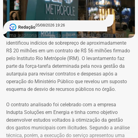
As declarações de bens são prestadas pelos próprios
candidatos à Justiça Eleitoral e podem considerar os
05/08/2026 19:26
Redação
valores históricos de aquisição dos bens, e não
Uma auditoria conduzida pela Secretaria da Casa Civil
necessariamente seus preços de mercado.
identificou indícios de sobrepreço de aproximadamente
R$ 20 milhões em um contrato de R$ 56 milhões firmado
O crescimento patrimonial, por si só, não indica a
pelo Instituto Rio Metrópole (IRM). O levantamento faz
existência de irregularidades.
parte da força-tarefa determinada pela nova gestão da
autarquia para revisar contratos e despesas após a
operação do Ministério Público que revelou um suposto
esquema de desvio de recursos públicos no órgão.
O contrato analisado foi celebrado com a empresa
Indupta Soluções em Energia e tinha como objetivo
desenvolver estudos voltados à otimização da gestão
dos gastos municipais com ilicitudes. Segundo a análise
técnica, porém, a execução do serviço apresentou uma