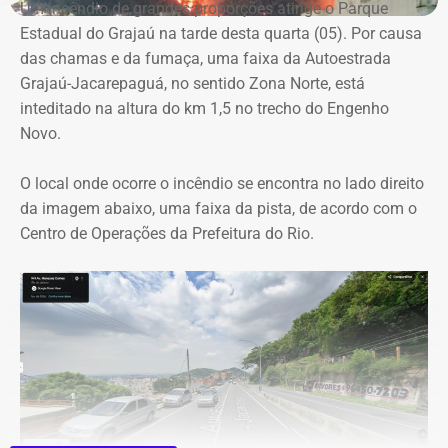
Um incêndio de grandes proporções atinge o Parque
termo de referência.
Estadual do Grajaú na tarde desta quarta (05). Por causa
das chamas e da fumaça, uma faixa da Autoestrada
Outro ponto que chamou a atenção dos técnicos foi a
Grajaú-Jacarepaguá, no sentido Zona Norte, está
ausência de critérios objetivos para justificar a
inteditado na altura do km 1,5 no trecho do Engenho
contratação da equipe prevista. Em uma das fases do
Novo.
projeto, o contrato estimava a atuação de 76
profissionais durante 12 meses, com remuneração média
O local onde ocorre o incêndio se encontra no lado direito
superior a R$ 28 mil. Em alguns casos, como o de
da imagem abaixo, uma faixa da pista, de acordo com o
consultores especializados, os valores chegavam a quase
Centro de Operações da Prefeitura do Rio.
R$ 75 mil por profissional, sem que houvesse justificativa
técnica para esse dimensionamento.
Serviços pagos teriam reaproveitado
dados já existentes
O relatório também questiona a efetiva entrega dos
serviços contratados. Segundo a auditoria, uma das