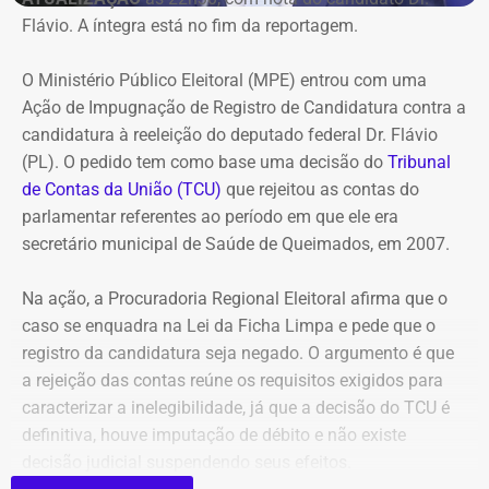
Flávio. A íntegra está no fim da reportagem.
Refit não teria honrado os
pagamentos
O Ministério Público Eleitoral (MPE) entrou com uma
Ação de Impugnação de Registro de Candidatura contra a
O governo também sustenta que os responsáveis pela
candidatura à reeleição do deputado federal Dr. Flávio
Refit descumpriram o parcelamento especial firmado
(PL). O pedido tem como base uma decisão do
Tribunal
para quitar débitos tributários. Conforme a PGE, as
de Contas da União (TCU)
que rejeitou as contas do
parcelas deixaram de ser pagas por mais de 90 dias,
parlamentar referentes ao período em que ele era
situação que, segundo a legislação, autoriza o
secretário municipal de Saúde de Queimados, em 2007.
cancelamento do acordo e a decretação da falência.
Na ação, a Procuradoria Regional Eleitoral afirma que o
Outro ponto destacado é que, mesmo após aderir ao
caso se enquadra na Lei da Ficha Limpa e pede que o
parcelamento, a empresa teria acumulado mais de R$ 1,8
registro da candidatura seja negado. O argumento é que
bilhão em novos débitos com o Estado. Segundo a
a rejeição das contas reúne os requisitos exigidos para
Procuradoria, esse montante supera em mais do que o
caracterizar a inelegibilidade, já que a decisão do TCU é
dobro o valor pago durante a vigência do acordo,
definitiva, houve imputação de débito e não existe
evidenciando que o benefício não foi suficiente para
decisão judicial suspendendo seus efeitos.
regularizar sua situação fiscal.