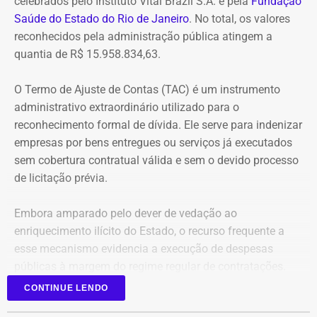
celebrados pelo Instituto Vital Brazil S.A. e pela
Fundação
irregulares em 2021, e a decisão foi mantida em março
Saúde do Estado do Rio de Janeiro
. No total, os valores
de 2024, quando o tribunal rejeitou o recurso apresentado
reconhecidos pela administração pública atingem a
pelo deputado.
quantia de R$ 15.958.834,63.
O acórdão também determinou que Dr. Flávio devolva
O Termo de Ajuste de Contas (TAC) é um instrumento
quatro valores, que somam R$ 13.112,09, sem
administrativo extraordinário utilizado para o
atualização monetária.
reconhecimento formal de dívida. Ele serve para indenizar
empresas por bens entregues ou serviços já executados
A Procuradoria cita ainda que o Tribunal concluiu que o
sem cobertura contratual válida e sem o devido processo
deputado participou da gestão desses recursos,
de licitação prévia.
autorizando transferências para contas da prefeitura e
pagamentos por cheque que permaneceram sem
Embora amparado pelo dever de vedação ao
documentação comprobatória. Também destaca que Dr.
enriquecimento ilícito do Estado, o recurso frequente a
Flávio foi notificado sobre as irregularidades em
esse mecanismo evidencia a execução de despesas
diferentes ocasiões, mas não apresentou os documentos
públicas à margem do regime regular de contratações.
exigidos.
CONTINUE LENDO
Para o Ministério Público, esses fatos configuram uma
Reconhecimento de dívidas