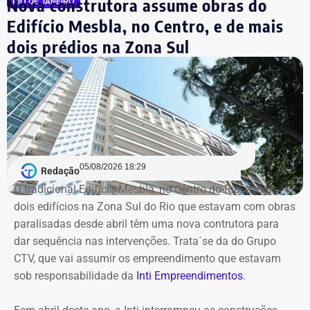
Nova construtora assume obras do
RIO DE JANEIRO
suas funções após a operação.
Edifício Mesbla, no Centro, e de mais
dois prédios na Zona Sul
Desde então, a presidência interina do IRM passou a ser
exercida pelo secretário Roberto Leão, que determinou a
realização de uma auditoria completa nas contas e
Declaração de Lauro Boto em 2026 — Foto: Reprodução/DivulgaCand
contratos da autarquia. O prazo estabelecido para
conclusão dos trabalhos é de 60 dias.
Segundo a atual gestão, os levantamentos preliminares
indicam que o instituto vinha sendo utilizado para
05/08/2026 18:29
Redação
descentralizar recursos públicos por meio de
O tradicional Edifício Mesbla, no Centro do Rio, e mais
contratações com baixo nível de controle, aproveitando a
dois edifícios na Zona Sul do Rio que estavam com obras
maior flexibilidade financeira conferida à natureza
paralisadas desde abril têm uma nova contrutora para
jurídica da autarquia.
dar sequência nas intervenções. Trata´se da do Grupo
CTV, que vai assumir os empreendimento que estavam
COM INFORMAÇÕES DO RJ2/TV GLOBO
sob responsabilidade da
Inti Empreendimentos
.
Declaração de Lauro Boto em 2010 — Foto: Reprodução/DivulgaCand