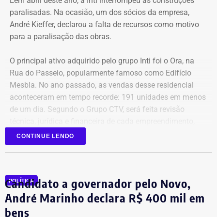
Eem abril deste ano, a Inti interrompeu as construções
paralisadas. Na ocasião, um dos sócios da empresa,
André Kieffer, declarou a falta de recursos como motivo
para a paralisação das obras.
O principal ativo adquirido pelo grupo Inti foi o Ora, na
Rua do Passeio, popularmente famoso como Edifício
Mesbla. No ano passado, as vendas desse residencial
aconteceram em tempo recorde: 191 unidades em menos
de um dia. Segundo o Grupo CTV, será feita revisão
técnica, jurídica e financeira de cada empreendimento,
antes da retomada dos canteiros. Cronogramas de
CONTINUE LENDO
entrega terão novas datas. Também haverá a definição
quanto capital permanecerá protegido para cada obra.
Em junho, o grupo XP concluiu a venda dos créditos para
Candidato a governador pelo Novo,
a Artesanal investimentos.
POLÍTICA
André Marinho declara R$ 400 mil em
*Com informações do jornal O Globo
bens