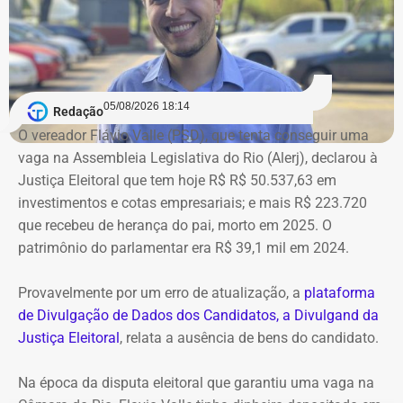
Bens declarados por André Marinho (Novo) à Justiça Eleitoral — Foto:
05/08/2026 18:14
Redação
Reprodução/Divulgacand
O vereador Flávio Valle (PSD), que tenta conseguir uma
vaga na Assembleia Legislativa do Rio (Alerj), declarou à
Justiça Eleitoral que tem hoje R$ R$ 50.537,63 em
investimentos e cotas empresariais; e mais R$ 223.720
que recebeu de herança do pai, morto em 2025. O
patrimônio do parlamentar era R$ 39,1 mil em 2024.
Provavelmente por um erro de atualização, a
plataforma
de Divulgação de Dados dos Candidatos, a Divulgand da
Justiça Eleitoral
, relata a ausência de bens do candidato.
Na época da disputa eleitoral que garantiu uma vaga na