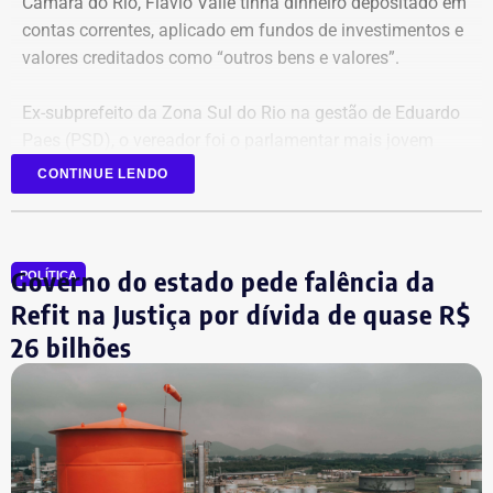
Câmara do Rio, Flavio Valle tinha dinheiro depositado em
contas correntes, aplicado em fundos de investimentos e
valores creditados como “outros bens e valores”.
Ex-subprefeito da Zona Sul do Rio na gestão de Eduardo
Paes (PSD), o vereador foi o parlamentar mais jovem
eleito na última legislatura da Câmara e agora disputa,
CONTINUE LENDO
pela primeira vez, o cargo de deputado estadual.
Governo do estado pede falência da
POLÍTICA
Refit na Justiça por dívida de quase R$
26 bilhões