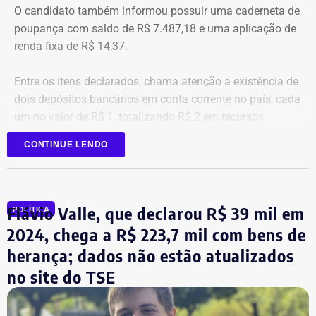
O candidato também informou possuir uma caderneta de
poupança com saldo de R$ 7.487,18 e uma aplicação de
renda fixa de R$ 14,37.
Entre os itens declarados, chama atenção a existência de
dois depósitos bancários em conta corrente no país, cada
um no valor de R$ 1, totalizando R$ 2 em recursos
mantidos em contas correntes.
CONTINUE LENDO
A tenente-coronel da Polícia Militar Erigreyce Monteiro
(Novo), vice na chapa de Marinho, declarou R$ 515 mil
em bens, relativos a um apartamento.
Flávio Valle, que declarou R$ 39 mil em
POLÍTICA
2024, chega a R$ 223,7 mil com bens de
herança; dados não estão atualizados
no site do TSE