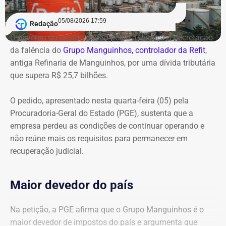
05/08/2026 17:59
Redação
O governo do estado do Rio pediu à Justiça a decretação
da falência do
Grupo Manguinhos, controlador da Refit
,
antiga Refinaria de Manguinhos, por uma dívida tributária
que supera R$ 25,7 bilhões.
O pedido, apresentado nesta quarta-feira (05) pela
Procuradoria-Geral do Estado (PGE), sustenta que a
empresa perdeu as condições de continuar operando e
não reúne mais os requisitos para permanecer em
recuperação judicial.
Maior devedor do país
Na petição, a PGE afirma que o Grupo Manguinhos é o
maior devedor de impostos do país e argumenta que