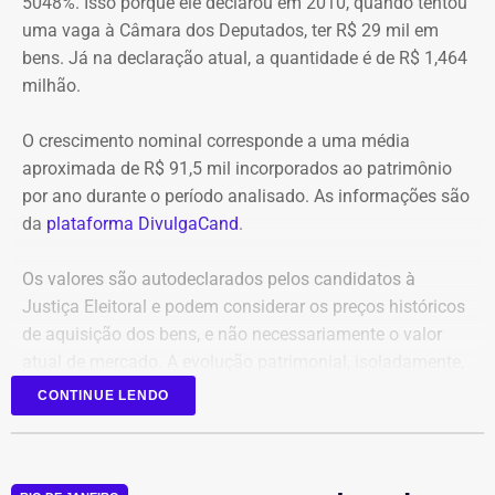
5048%. Isso porque ele declarou em 2010, quando tentou
seguem no local trabalhando para controlar o incêndio.
foi encaminhado ao Ministério Público, ao Tribunal de
uma vaga à Câmara dos Deputados, ter R$ 29 mil em
Até o momento, não há informação sobre feridos.
Contas e ao Conselho Administrativo de Defesa
bens. Já na declaração atual, a quantidade é de R$ 1,464
Também não se sabe o que causou o fogo na área.
Econômica (Cade).
milhão.
O crescimento nominal corresponde a uma média
Nova gestão amplia pente-fino no
aproximada de R$ 91,5 mil incorporados ao patrimônio
instituto
por ano durante o período analisado. As informações são
da
plataforma DivulgaCand
.
As novas suspeitas surgem menos de um mês após o
Instituto Rio Metrópole ser alvo de uma operação do
Os valores são autodeclarados pelos candidatos à
Ministério Público que investigou um suposto esquema
Justiça Eleitoral e podem considerar os preços históricos
de desvio de recursos públicos de aproximadamente R$
de aquisição dos bens, e não necessariamente o valor
86 milhões.
atual de mercado. A evolução patrimonial, isoladamente,
não representa indício de irregularidade.
CONTINUE LENDO
Na ocasião, seis pessoas foram presas, entre elas o então
presidente do instituto, David Perini Vermelho, o diretor de
Planejamento e Projetos, Maurício Silva, e o procurador
Marcelo Lopes da Silva
. Todos acabaram afastados de