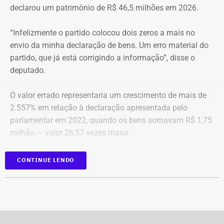
tem cerca de 101 metros quadrados. O imóvel se
declarou um patrimônio de R$ 46,5 milhões em 2026.
encontra no terceiro andar de um edifício de frente para a
Baía de Guanabara.
“Infelizmente o partido colocou dois zeros a mais no
envio da minha declaração de bens. Um erro material do
A Caixa Econômica tentou intimar pessoalmente o ex-
partido, que já está corrigindo a informação”, disse o
deputado federal. Mas como não conseguiu localizá-lo,
deputado.
promoveu a intimação por edital eletrônico publicado nos
dias 5, 6 e 7 de novembro de 2025, concedendo o prazo
O valor errado representaria um crescimento de mais de
legal para regularização da dívida. Posteriormente, a
2.557% em relação à declaração apresentada pelo
propriedade foi consolidada em nome da Caixa em 30 de
parlamentar em 2022, quando os bens somavam R$ 1,75
março de 2026 por causa da falta de pagamento.
milhão — valor 26,57 vezes maior.
*Com informação do blog de Ruben Berta, do portal
As informações foram obtidas no
DivulgaCand, portal do
CONTINUE LENDO
Ururau, e também do portal g1
Tribunal Superior de Justiça (TSE)
onde os próprios
candidatos declaram seus patrimônios.
Fábio Silva foi eleito deputado estadual em 2018 e
reeleito em 2022. Ele busca mais uma reeleição para a