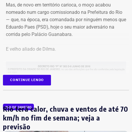
simplesmente deixe de existir.
Mas, de novo em território carioca, o moço acabou
nomeado num cargo comissionado na Prefeitura do Rio
— que, na época, era comandada por ninguém menos que
Eduardo Paes (PSD), hoje o seu maior adversário na
corrida pelo Palácio Guanabara.
E velho aliado de Dilma.
CONTINUE LENDO
Programação reúne música, livros, empreendedorismo e debates sobre
carnaval e memória — Foto: Marina Calderon/Divulgação
Na Secretaria municipal da Casa Civil, André Marinho
Rio terá calor, chuva e ventos de até 70
RIO DE JANEIRO
Festival de dança ocupa a Praça
permaneceu até dezembro. Marcelo Crivella
km/h no fim de semana; veja a
Mauá com programação gratuita
(Republicanos) ganhou a eleição assumiu a prefeitura e,
previsão
passou o rodo nos cargos comissionados. No primeiro