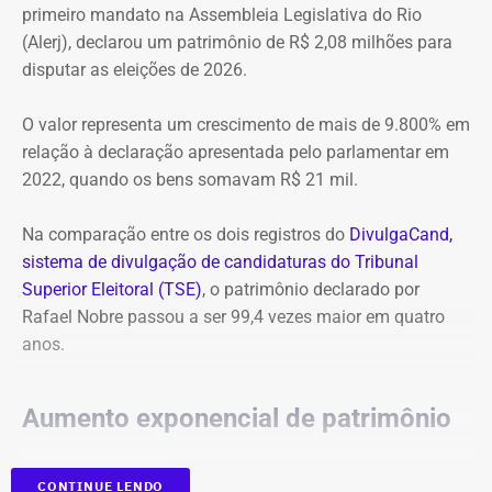
primeiro mandato na Assembleia Legislativa do Rio
8 horas, o clima era de tranquilidade total”, comentou.
(Alerj), declarou um patrimônio de R$ 2,08 milhões para
Entre os bens de maior valor também aparecem uma
disputar as eleições de 2026.
cessão de quotas avaliada em R$ 20 milhões, R$ 5,6
Outro morador, que pediu para não ter o nome divulgado,
milhões registrados como “valor adiantado”, uma casa
contou que os moradores que integram o Conselho
O valor representa um crescimento de mais de 9.800% em
em condomínio de R$ 3 milhões, um sítio de R$ 2,05
Comunitário de Segurança do bairro chegaram a chamar
relação à declaração apresentada pelo parlamentar em
milhões, além de diversos imóveis, terrenos e
policiais do 4º Batalhão de Polícia Militar, de São
2022, quando os bens somavam R$ 21 mil.
participações societárias.
Cristóvão, para reforço da segurança. Além disso,
destacou as reuniões que já fizeram sobre o destino do
Na comparação entre os dois registros do
DivulgaCand,
imóvel.
sistema de divulgação de candidaturas do Tribunal
Superior Eleitoral (TSE)
, o patrimônio declarado por
“A SPU vêm prometendo colocar a segurança patrimonial
Rafael Nobre passou a ser 99,4 vezes maior em quatro
em todas as reuniões e até o momento não fez a
anos.
implantação alegando problemas com a empresa de
segurança. O Arquivo Nacional chegou entrar com um
pedido de posse do imóvel e estava na fase final de
Aumento exponencial de patrimônio
análise. Agora com a entrada da ocupação não sabemos
como vai ficar a situação”, informou esse morador.
Em 2022, o patrimônio informado pelo deputado era
CONTINUE LENDO