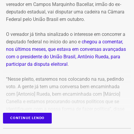
vereador em Campos Marquinho Bacellar, irmão do ex-
deputado estadual, vai disputar uma cadeira na Câmara
Oficialmente, o município integra o Noroeste Fluminense
Federal pelo União Brasil em outubro.
e tinha população estimada em 7.584 habitantes até o
ano passado. O PIB per capita registrado pelo IBGE foi de
O vereador já tinha sinalizado o interesse em concorrer a
R$ 28.435,51 em 2023. Em 2024, a prefeitura
deputado federal no início do ano e
chegou a comentar,
contabilizou R$ 97,4 milhões em receitas brutas.
nos últimos meses, que estava em conversas avançadas
com o presidente do União Brasil, Antônio Rueda, para
Dados usados no vídeo levantam
participar da disputa eleitoral
.
dúvidas
“Nesse pleito, estaremos nos colocando na rua, pedindo
voto. A gente já tem uma conversa bem encaminhada
Algumas das informações apresentadas por Victor
com [Antonio] Rueda, bem encaminhada com [Márcio]
Antoun, no entanto, precisam ser contextualizadas.
Canella e estamos procurando outros políticos que se
identifiquem com a nossa forma de fazer política”, disse
A afirmação de que “zero por cento da cidade tem
Marquinho Bacellar, durante sessão da Câmara de
CONTINUE LENDO
cobertura de esgoto” parece misturar dois indicadores
Campos.
diferentes. Dados do Sistema Nacional de Informações
em Saneamento Básico referentes a 2024, compilados