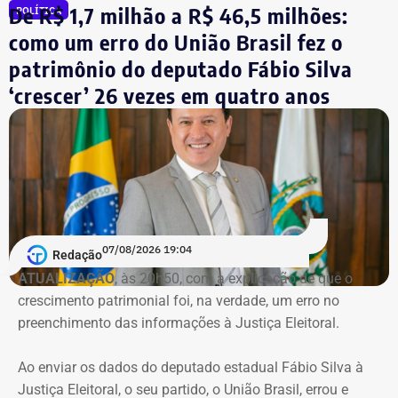
vereadores e secretários, obtendo vantagens em
De R$ 1,7 milhão a R$ 46,5 milhões:
POLÍTICA
comprometeu a quitar outros R$ 18,9 mil poucos dias
contratos públicos. O empresário responde ao processo.
depois. O restante do valor da compra foi financiado pela
como um erro do União Brasil fez o
Caixa Econômica Federal.
patrimônio do deputado Fábio Silva
Antes disso, o nome de Clébio Jacaré também apareceu
‘crescer’ 26 vezes em quatro anos
nas investigações da Operação Favorito, que apurou um
esquema de desvios de recursos públicos durante a
pandemia de Covid-19. Conforme a denúncia do MP, uma
empresa ligada ao empresário teria sido utilizada em
movimentações financeiras investigadas no caso.
Declaração de bens do deputado Rafael Nobre em 2022 — Foto:
Reprodução/Divulgacand
07/08/2026 19:04
Redação
ATUALIZAÇÃO
, às 20h50, com a explicação de que o
crescimento patrimonial foi, na verdade, um erro no
Imóvel de Eduardo Bolsonaro será leiloado por um valor 36% menor ao que
preenchimento das informações à Justiça Eleitoral.
vale originalmente — Foto: REprodução/Google Maps.
Ao enviar os dados do deputado estadual Fábio Silva à
O apartamento que vai à leilão fica na Avenida Pasteu e
Justiça Eleitoral, o seu partido, o União Brasil, errou e