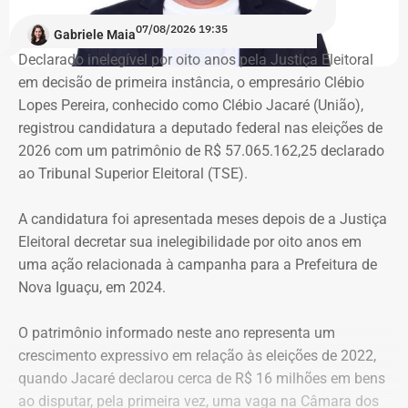
despejos.
07/08/2026 19:35
Gabriele Maia
Declarado inelegível por oito anos pela Justiça Eleitoral
“Nós já sofremos quatro despejos. O objetivo da
em decisão de primeira instância, o empresário Clébio
ocupação é justamente dar ao imóvel uma função social
Lopes Pereira, conhecido como Clébio Jacaré (União),
que atenda as necessidades básicas das famílias. Desde
registrou candidatura a deputado federal nas eleições de
que eu entrei no MLB nunca faltou comida. Só o que falta
2026 com um patrimônio de R$ 57.065.162,25 declarado
mesmo é um teto, um lar para morar. Queremos fazer
ao Tribunal Superior Eleitoral (TSE).
valer um direito constitucional que nunca foi cumprido”
A candidatura foi apresentada meses depois de a Justiça
A Central de Movimentos Populares do Rio de Janeiro
Eleitoral decretar sua inelegibilidade por oito anos em
(CMPRJ) emitiu nota de apoio e solidariedade e lembrou
uma ação relacionada à campanha para a Prefeitura de
que as famílias lutam há anos pelo direito à moradia com
Nova Iguaçu, em 2024.
organização e resistência.
O patrimônio informado neste ano representa um
“Sabemos que a moradia é a base de tudo. Quando um
crescimento expressivo em relação às eleições de 2022,
movimento ocupa um imóvel abandonado ou
quando Jacaré declarou cerca de R$ 16 milhões em bens
subutilizado, mais do que dar um teto, o que já é
ao disputar, pela primeira vez, uma vaga na Câmara dos
fundamental, ele devolve esperança e perspectiva de vida