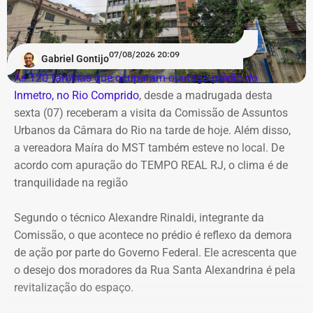
Já no domingo (9), o vento volta a ganhar força. A
previsão aponta rajadas entre 50 km/h e 70 km/h em
07/08/2026 20:09
Gabriel Gontijo
todo o estado do Rio. O aumento está associado à
As 120 famílias que ocuparam o antigo prédio do
chegada de uma nova frente fria, que avança pelo
Inmetro, no Rio Comprido
, desde a madrugada desta
Sudeste.
sexta (07) receberam a visita da Comissão de Assuntos
Urbanos da Câmara do Rio na tarde de hoje. Além disso,
Na cidade do Rio, o domingo será mais quente, com
a vereadora Maíra do MST também esteve no local. De
mínima prevista de 21°C e máxima de 36°C. A previsão
acordo com apuração do TEMPO REAL RJ, o clima é de
indica sol entre nuvens durante o dia, com aumento da
tranquilidade na região
nebulosidade e possibilidade de pancadas de chuva à
noite.
Segundo o técnico Alexandre Rinaldi, integrante da
Comissão, o que acontece no prédio é reflexo da demora
A mudança ocorre com o afastamento da frente fria que
de ação por parte do Governo Federal. Ele acrescenta que
atuou sobre o estado e a aproximação de um novo
o desejo dos moradores da Rua Santa Alexandrina é pela
sistema.
revitalização do espaço.
Com informações do Climatempo.