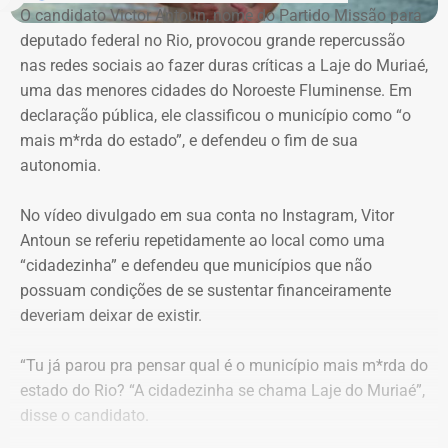
O candidato Victor Antoun, nome do Partido Missão para
deputado federal no Rio, provocou grande repercussão
nas redes sociais ao fazer duras críticas a Laje do Muriaé,
uma das menores cidades do Noroeste Fluminense. Em
declaração pública, ele classificou o município como “o
mais m*rda do estado”, e defendeu o fim de sua
autonomia.
No vídeo divulgado em sua conta no Instagram, Vitor
Antoun se referiu repetidamente ao local como uma
“cidadezinha” e defendeu que municípios que não
possuam condições de se sustentar financeiramente
deveriam deixar de existir.
“Tu já parou pra pensar qual é o município mais m*rda do
estado do Rio? “A cidadezinha se chama Laje do Muriaé”,
disse o candidato.