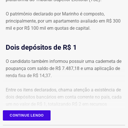
O patrimônio declarado por Marinho é composto,
principalmente, por um apartamento avaliado em R$ 300
mil e por R$ 100 mil em quotas de capital.
Dois depósitos de R$ 1
O candidato também informou possuir uma caderneta de
poupança com saldo de R$ 7.487,18 e uma aplicação de
renda fixa de R$ 14,37.
Entre os itens declarados, chama atenção a existência de
dois depósitos bancários em conta corrente no país, cada
um no valor de R$ 1, totalizando R$ 2 em recursos
mantidos em contas correntes.
CONTINUE LENDO
A tenente-coronel da Polícia Militar Erigreyce Monteiro