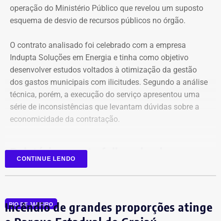
operação do Ministério Público que revelou um suposto
esquema de desvio de recursos públicos no órgão.
O contrato analisado foi celebrado com a empresa
Indupta Soluções em Energia e tinha como objetivo
desenvolver estudos voltados à otimização da gestão
dos gastos municipais com ilicitudes. Segundo a análise
técnica, porém, a execução do serviço apresentou uma
Declaração de bens de Vinícius Cozzolino em 2026 — Foto:
série de inconsistências que levantam dúvidas sobre a
Reprodução/Divulgacand
economicidade da contratação.
Relatório aponta falhas desde o
CONTINUE LENDO
planejamento
Entre as principais irregularidades identificadas pelos
Incêndio de grandes proporções atinge
auditores está a concentração de funções incompatíveis
RIO DE JANEIRO
dentro do processo de contratação. Conforme o relatório,