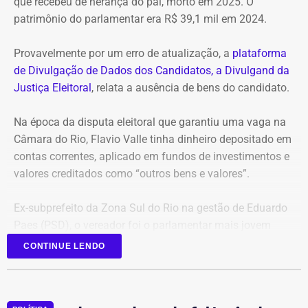
que recebeu de herança do pai, morto em 2025. O
patrimônio do parlamentar era R$ 39,1 mil em 2024.
Provavelmente por um erro de atualização, a
plataforma
de Divulgação de Dados dos Candidatos, a Divulgand da
Justiça Eleitoral
, relata a ausência de bens do candidato.
Na época da disputa eleitoral que garantiu uma vaga na
Câmara do Rio, Flavio Valle tinha dinheiro depositado em
contas correntes, aplicado em fundos de investimentos e
valores creditados como “outros bens e valores”.
Ex-subprefeito da Zona Sul do Rio na gestão de Eduardo
Paes (PSD), o vereador foi o parlamentar mais jovem
eleito na última legislatura da Câmara e agora disputa,
CONTINUE LENDO
pela primeira vez, o cargo de deputado estadual.