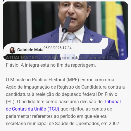
operacionais e não apresentou perspectiva de geração de
caixa suficiente para sustentar as atividades ou quitar
suas obrigações.
Na avaliação do Executivo estadual, a recuperação
judicial deixou de cumprir sua função de permitir a
05/08/2026 17:34
recuperação da empresa.
Gabriele Maia
ATUALIZAÇÃO
às 22h30, com nota do candidato Dr.
Flávio. A íntegra está no fim da reportagem.
Refit não teria honrado os
pagamentos
O Ministério Público Eleitoral (MPE) entrou com uma
Ação de Impugnação de Registro de Candidatura contra a
O governo também sustenta que os responsáveis pela
candidatura à reeleição do deputado federal Dr. Flávio
Refit descumpriram o parcelamento especial firmado
(PL). O pedido tem como base uma decisão do
Tribunal
para quitar débitos tributários. Conforme a PGE, as
de Contas da União (TCU)
que rejeitou as contas do
parcelas deixaram de ser pagas por mais de 90 dias,
parlamentar referentes ao período em que ele era
situação que, segundo a legislação, autoriza o
secretário municipal de Saúde de Queimados, em 2007.
cancelamento do acordo e a decretação da falência.