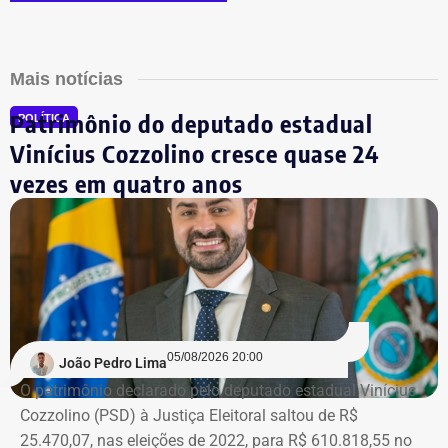
Mais notícias
Patrimônio do deputado estadual
POLÍTICA
Vinícius Cozzolino cresce quase 24
vezes em quatro anos
05/08/2026 20:00
João Pedro Lima
O patrimônio declarado pelo deputado estadual Vinícius
Cozzolino (PSD) à Justiça Eleitoral saltou de R$
25.470,07, nas eleições de 2022, para R$ 610.818,55 no