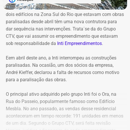
descentralizar recursos públicos por meio de
O tradicional Edifício Mesbla, no Centro do Rio, e mais
contratações com baixo nível de controle, aproveitando a
dois edifícios na Zona Sul do Rio que estavam com obras
maior flexibilidade financeira conferida à natureza
paralisadas desde abril têm uma nova contrutora para
jurídica da autarquia.
dar sequência nas intervenções. Trata´se da do Grupo
CTV, que vai assumir os empreendimento que estavam
COM INFORMAÇÕES DO RJ2/TV GLOBO
sob responsabilidade da
Inti Empreendimentos
.
Declaração de Lauro Boto em 2010 — Foto: Reprodução/DivulgaCand
Eem abril deste ano, a Inti interrompeu as construções
paralisadas. Na ocasião, um dos sócios da empresa,
André Kieffer, declarou a falta de recursos como motivo
para a paralisação das obras.
O principal ativo adquirido pelo grupo Inti foi o Ora, na
Rua do Passeio, popularmente famoso como Edifício
Mesbla. No ano passado, as vendas desse residencial
aconteceram em tempo recorde: 191 unidades em menos
de um dia. Segundo o Grupo CTV, será feita revisão