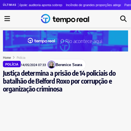
zzolino cresce quase 24 vezes em quatro anos
Metrópole: auditoria aponta sobrepreço de R$ 20 milhões em contrato de R$ 56 milhões
Incêndio de grandes proporções atinge o Parque Estadu
Patrimônio de 
ÚLTIMAS
Home
Polícia
Berenice Seara
POLÍCIA
14/05/2024 07:33
Justiça determina a prisão de 14 policiais do
batalhão de Belford Roxo por corrupção e
organização criminosa