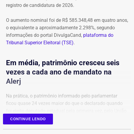
registro de candidatura de 2026.
O aumento nominal foi de R$ 585.348,48 em quatro anos,
o equivalente a aproximadamente 2.298%, segundo
informações do portal DivulgaCand,
plataforma do
Tribunal Superior Eleitoral (TSE)
.
Em média, patrimônio cresceu seis
vezes a cada ano de mandato na
Alerj
Na prática, o patrimônio informado pelo parlamentar
ficou quase 24 vezes maior do que o declarado quando
foi eleito deputado estadual pela primeira vez, pelo União
Brasil.
CONTINUE LENDO
Em 2022, a relação de bens era composta principalmente