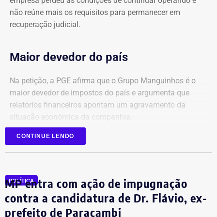
empresa perdeu as condições de continuar operando e
não reúne mais os requisitos para permanecer em
recuperação judicial.
Maior devedor do país
Na petição, a PGE afirma que o Grupo Manguinhos é o
maior devedor de impostos do país e argumenta que
relatórios financeiros apontam um agravamento da
situação econômica da companhia.
CONTINUE LENDO
Segundo o órgão, após registrar faturamento superior a
R$ 1 bilhão por mês em 2025, a empresa sofreu uma
queda contínua nas receitas, chegando a faturamento
praticamente zero no início de 2026.
MP entra com ação de impugnação
POLÍTICA
contra a candidatura de Dr. Flávio, ex-
Ainda de acordo com a procuradoria, o grupo continuou
prefeito de Paracambi
acumulando prejuízos, manteve elevados custos