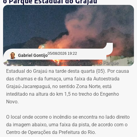
o Parque Estadual do Grajaú
os mesmos agentes públicos participaram das etapas de
planejamento, julgamento e fiscalização do contrato,
Declaração de bens de Vinícius Cozzolino em 2022 — Foto:
comprometendo a segregação de funções.
Reprodução/Divulgacand
A auditoria também aponta indícios de restrição à
competitividade da licitação, observados pela baixa
variação entre as propostas apresentadas pelas
05/08/2026 19:22
Gabriel Gontijo
empresas concorrentes, além de falhas na elaboração do
Um incêndio de grandes proporções atinge o Parque
termo de referência.
Estadual do Grajaú na tarde desta quarta (05). Por causa
das chamas e da fumaça, uma faixa da Autoestrada
Outro ponto que chamou a atenção dos técnicos foi a
Grajaú-Jacarepaguá, no sentido Zona Norte, está
ausência de critérios objetivos para justificar a
inteditado na altura do km 1,5 no trecho do Engenho
contratação da equipe prevista. Em uma das fases do
Novo.
projeto, o contrato estimava a atuação de 76
profissionais durante 12 meses, com remuneração média
O local onde ocorre o incêndio se encontra no lado direito
superior a R$ 28 mil. Em alguns casos, como o de
da imagem abaixo, uma faixa da pista, de acordo com o
consultores especializados, os valores chegavam a quase
Centro de Operações da Prefeitura do Rio.
R$ 75 mil por profissional, sem que houvesse justificativa