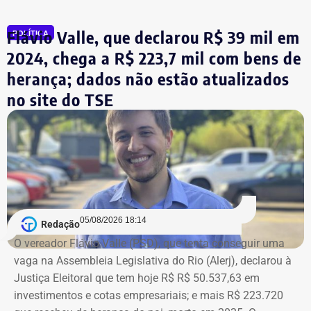
(Novo), vice na chapa de Marinho, declarou R$ 515 mil
em bens, relativos a um apartamento.
Flávio Valle, que declarou R$ 39 mil em
POLÍTICA
2024, chega a R$ 223,7 mil com bens de
herança; dados não estão atualizados
no site do TSE
Bens declarados por André Marinho (Novo) à Justiça Eleitoral — Foto:
05/08/2026 18:14
Redação
Reprodução/Divulgacand
O vereador Flávio Valle (PSD), que tenta conseguir uma
vaga na Assembleia Legislativa do Rio (Alerj), declarou à
Justiça Eleitoral que tem hoje R$ R$ 50.537,63 em
investimentos e cotas empresariais; e mais R$ 223.720