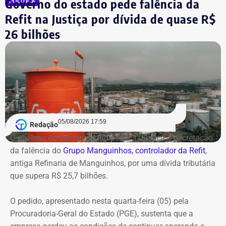
Governo do estado pede falência da
POLÍTICA
Refit na Justiça por dívida de quase R$
26 bilhões
05/08/2026 17:59
Redação
O governo do estado do Rio pediu à Justiça a decretação
da falência do
Grupo Manguinhos, controlador da Refit
,
antiga Refinaria de Manguinhos, por uma dívida tributária
que supera R$ 25,7 bilhões.
O pedido, apresentado nesta quarta-feira (05) pela
Procuradoria-Geral do Estado (PGE), sustenta que a