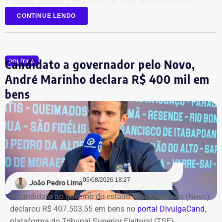
técnica, jurídica e financeira de cada empreendimento,
antes da retomada dos canteiros. Cronogramas de
CONTINUE LENDO
entrega terão novas datas. Também haverá a definição
quanto capital permanecerá protegido para cada obra.
Em junho, o grupo XP concluiu a venda dos créditos para
Candidato a governador pelo Novo,
a Artesanal investimentos.
POLÍTICA
André Marinho declara R$ 400 mil em
*Com informações do jornal O Globo
bens
05/08/2026 18:27
João Pedro Lima
O candidato ao governo do estado André Marinho (Novo)
declarou R$ 407.503,55 em bens no
portal DivulgaCand
,
plataforma do Tribunal Superior Eleitoral (TSE).