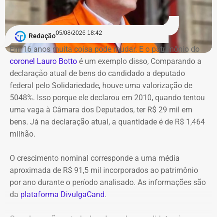
campo teria vistoriado apenas 0,5% dos imóveis
Apesar da interdição de um trecho da via, ainda de
previstos, sob a justificativa de falta de autorização para
acordo com o Centro de Operações, não houve alterações
acesso.
05/08/2026 18:42
Redação
na circulação de ônibus pela região. Ainda segundo o
Em 16 anos muita coisa pode mudar. E o patrimônio do
COR, uma faixa de rolamento da pista está ocupada para
Na avaliação dos auditores, o conjunto das evidências
coronel Lauro Botto
é um exemplo disso, Comparando a
que os bombeiros possam atuar no combate às chamas.
aponta indícios relevantes de irregularidades na execução
declaração atual de bens do candidado a deputado
e fiscalização contratual, além de fragilidades na
federal pelo Solidariedade, houve uma valorização de
Equipes do quartel do Grajaú do Corpo de Bombeiros
confiabilidade das informações produzidas. O relatório
5048%. Isso porque ele declarou em 2010, quando tentou
seguem no local trabalhando para controlar o incêndio.
foi encaminhado ao Ministério Público, ao Tribunal de
uma vaga à Câmara dos Deputados, ter R$ 29 mil em
Até o momento, não há informação sobre feridos.
Contas e ao Conselho Administrativo de Defesa
bens. Já na declaração atual, a quantidade é de R$ 1,464
Também não se sabe o que causou o fogo na área.
Econômica (Cade).
milhão.
O crescimento nominal corresponde a uma média
Nova gestão amplia pente-fino no
aproximada de R$ 91,5 mil incorporados ao patrimônio
instituto
por ano durante o período analisado. As informações são
da
plataforma DivulgaCand
.
As novas suspeitas surgem menos de um mês após o
Instituto Rio Metrópole ser alvo de uma operação do