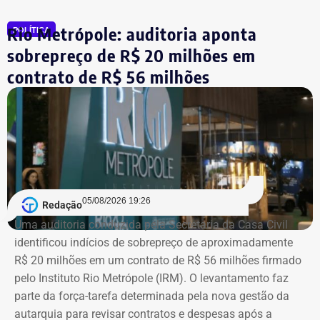
por aplicações financeiras e depósitos bancários.
Rio Metrópole: auditoria aponta
POLÍTICA
sobrepreço de R$ 20 milhões em
Agora candidato à reeleição na Assembleia Legislativa do
Rio (Alerj) pelo PSD, Cozzolino declarou mais de R$ 610
contrato de R$ 56 milhões
mil em bens. Entre os itens informados à Justiça Eleitoral
estão dois registros classificados genericamente como
“outros bens e direitos”, nos valores de R$ 95.985,48 e R$
97.555,75.
As declarações de bens são prestadas pelos próprios
candidatos à Justiça Eleitoral e podem considerar os
05/08/2026 19:26
Redação
valores históricos de aquisição dos bens, e não
Uma auditoria conduzida pela Secretaria da Casa Civil
necessariamente seus preços de mercado.
identificou indícios de sobrepreço de aproximadamente
R$ 20 milhões em um contrato de R$ 56 milhões firmado
O crescimento patrimonial, por si só, não indica a
pelo Instituto Rio Metrópole (IRM). O levantamento faz
existência de irregularidades.
parte da força-tarefa determinada pela nova gestão da
autarquia para revisar contratos e despesas após a