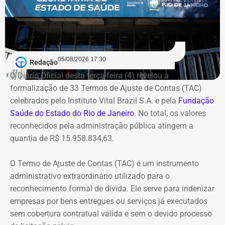
O caso envolve uma Tomada de Contas Especial sobre
recursos do Sistema Único de Saúde (SUS) usados em
2007, quando Dr. Flávio comandava a Saúde de
Queimados.
05/08/2026 17:30
Redação
Segundo o Ministério Público, o TCU concluiu que parte
O Diário Oficial desta terça-feira (4) revelou a
das despesas realizadas com verbas federais não foi
formalização de 33 Termos de Ajuste de Contas (TAC)
devidamente comprovada. As contas foram julgadas
celebrados pelo Instituto Vital Brazil S.A. e pela
Fundação
irregulares em 2021, e a decisão foi mantida em março
Saúde do Estado do Rio de Janeiro
. No total, os valores
de 2024, quando o tribunal rejeitou o recurso apresentado
reconhecidos pela administração pública atingem a
pelo deputado.
quantia de R$ 15.958.834,63.
O acórdão também determinou que Dr. Flávio devolva
O Termo de Ajuste de Contas (TAC) é um instrumento
quatro valores, que somam R$ 13.112,09, sem
administrativo extraordinário utilizado para o
atualização monetária.
reconhecimento formal de dívida. Ele serve para indenizar
empresas por bens entregues ou serviços já executados
A Procuradoria cita ainda que o Tribunal concluiu que o
sem cobertura contratual válida e sem o devido processo
deputado participou da gestão desses recursos,