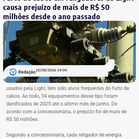
ausência de eleições desde 1998. A tradicional área de
causa prejuízo de mais de R$ 50
lazer com cerca de 12 mil metros quadrados tem vistas
milhões desde o ano passado
para o Cristo Redentor, Lagoa e Praia do Leblon.
O Clube foi fundado na década de 1970 e luta — há um
bom tempo — para superar uma crise institucional
prolongada.
Com informações do colunista Ancelmo Gois, do Jornal
10/08/2026 14:04
Redação
“O Globo”.
Os religadores, equipamentos de suporte à rede elétrica
usados pela Light, têm sido alvos frequentes do furto de
cabos. Ao todo, 34 equipamentos desse tipo foram
danificados de 2025 até o último mês de junho. De
acordo com a concessionária, o prejuízo foi de mais de
R$ 50 milhões.
Segundo a concessionária, cada religador de energia