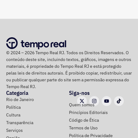
Coronel Busnello concorre pela primeira vez a um cargo
“O que se percebe é que o legado aconteceu de forma
majoritário. A candidatura é pelo Missão, partido que tem
parcial e lenta. Já nos aproximamos de praticamente dez
entre seus principais nomes ex-integrantes do Movimento
anos desde a Olimpíada, e ainda há questões relevantes
Brasil Livre (MBL).
a serem resolvidas”, observa.
A renovação da mobilidade urbana
© 2024 – 2026 Tempo Real RJ. Todos os Direitos Reservados. O
conteúdo deste site, incluindo textos, gráficos, imagens e outros
materiais, é propriedade do Tempo Real RJ e está protegido
Uma das novidades na cidade que a competição deixou
pelas leis de direitos autorais. É proibido copiar, redistribuir, usar
foi a implementação do sistema BRT. Os corredores
ou publicar qualquer parte do site sem a permissão expressa do
Transoeste, Transcarioca, Transolímpica e,
Tempo Real RJ.
posteriormente, Transbrasil, ampliaram a integração entre
Categoria
Siga-nos
diferentes regiões do Rio, nas zonas Norte e Oeste, além
Rio de Janeiro
Quem somos
de reduzirem o tempo de deslocamento da população.
Política
Princípios Editoriais
Cultura
Código de Ética
No Centro, o destaque foi a chegada do sistema de VLT,
Transparência
Termos de Uso
que contribuiu para a integração dos transportes na
Serviços
Política de Privacidade
região central e portuária, conectando diferentes modais.
Opnião