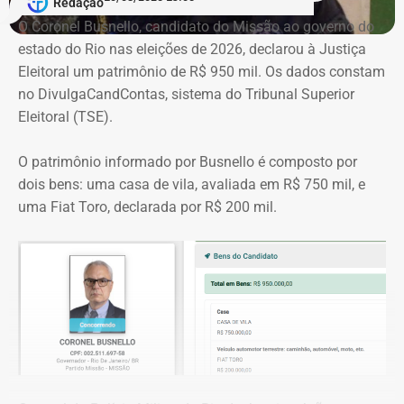
Redação
motivos.
O Coronel Busnello, candidato do Missão ao governo do
estado do Rio nas eleições de 2026, declarou à Justiça
“Esse crescimento, na minha análise, também se deve ao
Eleitoral um patrimônio de R$ 950 mil. Os dados constam
fato de os teatros particulares serem bem caros. Então,
no DivulgaCandContas, sistema do Tribunal Superior
produções de todos os tamanhos, desde a pequena às
Eleitoral (TSE).
megaproduções, que algumas vezes vêm até com
patrocínio, lei de incentivo e apoio, se utilizam destes
O patrimônio informado por Busnello é composto por
espaços pelo fato de serem passivos de negociação com
dois bens: uma casa de vila, avaliada em R$ 750 mil, e
valores mais em conta”, analisa.
uma Fiat Toro, declarada por R$ 200 mil.
Em conversa com o TEMPO REAL RJ, Marta também cita
outro motivo para a ampliação do público. Maior
proximidade com os moradores de regiões periféricas.
“A democratização de acesso está sendo cobrada de
maneira mais incisiva, e isso também contribui para esse
aumento. Apresentações gratuitas em contrapartida à
possível cessão de espaço; ingressos bem mais em