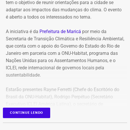
para pessoas que enfrentam dificuldade em controlar o
tem o objetivo de reunir orientações para a cidade se
hábito de apostar.
adaptar aos impactos das mudanças do clima. O evento
é aberto a todos os interessados no tema.
Como forma de prevenção, o material reúne
recomendações práticas para evitar prejuízos financeiros,
A iniciativa é da
Prefeitura de Maricá
por meio da
apresenta a ferramenta oficial de autoexclusão das
Secretaria de Transição Climática e Resiliência Ambiental,
plataformas autorizadas e informa onde o consumidor
que conta com o apoio do Governo do Estado do Rio de
pode buscar orientação, atendimento e apoio psicológico.
Janeiro em parceria com a ONU-Habitat, programa das
Nações Unidas para os Assentamentos Humanos, e o
ICLEI, rede internacional de governos locais pela
Famílias gastaram mais de R$ 60
sustentabilidade.
milhões em apostas online
Estarão presentes Rayne Ferretti (Chefe do Escritório do
O Boletim Fiscal dos Estados Brasileiros divulgou no dia
Brasil da ONU-Habitat), Rodrigo Perpétuo (Secretário
6 de agosto um estudo que mostrou um gasto líquido de
Executivo ICLEI América Latina), o secretário de
R$ 62,5 bilhões das famílias brasileiras em plataformas
Resiliência e Mitigação Climática de Maricá, Doutor
CONTINUE LENDO
de apostas online. O levantamento chama de saída
Richard Seal, entre outros secretários e representantes do
líquida a diferença entre tudo o que os apostadores
poder público municipal.