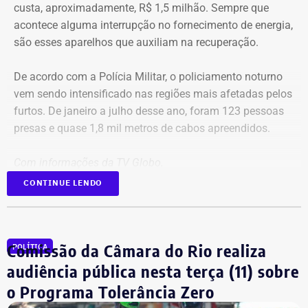
custa, aproximadamente, R$ 1,5 milhão. Sempre que
acontece alguma interrupção no fornecimento de energia,
são esses aparelhos que auxiliam na recuperação.
De acordo com a Polícia Militar, o policiamento noturno
vem sendo intensificado nas regiões mais afetadas pelos
furtos. De janeiro a julho desse ano, foram 123 pessoas
presas e quase 1,8 mil metros de cabos apreendidos.
Com informações da TV Globo.
CONTINUE LENDO
Comissão da Câmara do Rio realiza
POLÍTICA
audiência pública nesta terça (11) sobre
o Programa Tolerância Zero