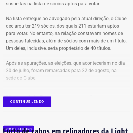
suspeitas na lista de sócios aptos para votar.
Na lista entregue ao advogado pela atual direção, o Clube
declarou ter 219 sócios, dos quais 211 estariam aptos
para votar. No entanto, na relação constavam nomes de
pessoas falecidas, além de sócios com mais de um título.
Um deles, inclusive, seria proprietário de 40 títulos.
Após as apurações, as eleições, que aconteceriam no dia
20 de julho, foram remarcadas para 22 de agosto, na
sede do Clube.
Nova eleição acontece após quase
CONTINUE LENDO
três décadas sob a mesma gestão
A decisão é resultado de uma ação movida
por dois
Furto de cabos em religadores da Light
sócios que denunciaram o cenário de deterioração e a
RIO DE JANEIRO