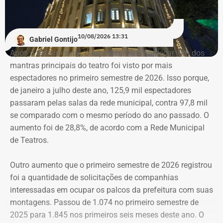
parlamentar.
Outros nomes que confirmaram presença na audiência
10/08/2026 13:31
Gabriel Gontijo
são o deputado federal Reimont (PT), e representantes do
Após o terceiro sinal, o espetáculo vai começar. Um dos
Sindinformal, do Movimento Unidos dos Camelôs
mantras principais do teatro foi visto por mais
(MUCA), lideranças das praias e membros do Núcleo de
espectadores no primeiro semestre de 2026. Isso porque,
Trabalhadores Ambulantes do PTRJ, inaugurado
de janeiro a julho deste ano, 125,9 mil espectadores
recentemente. Foram convidados ainda, o prefeito
passaram pelas salas da rede municipal, contra 97,8 mil
Eduardo Cavaliere (PSD), o secretário municipal de
se comparado com o mesmo período do ano passado. O
Ordem Pública, Marcus Belchior, o subprefeito da Zona
aumento foi de 28,8%, de acordo com a Rede Municipal
Sul, Pedro Angelito e associações de moradores da
de Teatros.
região.
Outro aumento que o primeiro semestre de 2026 registrou
Desde o dia 16 de julho, a prefeitura do Rio passou a
foi a quantidade de solicitações de companhias
atuar de forma permanente para combater a atuação do
interessadas em ocupar os palcos da prefeitura com suas
comércio ambulante nas orlas do Leme, Copacabana,
montagens. Passou de 1.074 no primeiro semestre de
Ipanema e Leblon, na Zona Sul da cidade.
2025 para 1.845 nos primeiros seis meses deste ano. O