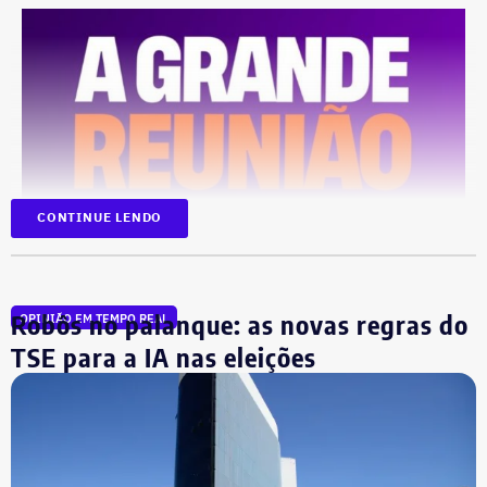
CONTINUE LENDO
Robôs no palanque: as novas regras do
OPINIÃO EM TEMPO REAL
TSE para a IA nas eleições