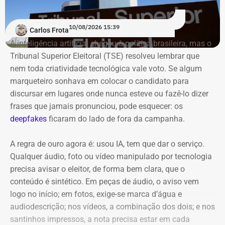
10/08/2026 15:39
Carlos Frota
A inteligência artificial chegou à política brasileira, mas o
Tribunal Superior Eleitoral (TSE) resolveu lembrar que
nem toda criatividade tecnológica vale voto. Se algum
marqueteiro sonhava em colocar o candidato para
discursar em lugares onde nunca esteve ou fazê-lo dizer
frases que jamais pronunciou, pode esquecer: os
deepfakes
ficaram do lado de fora da campanha.
A regra de ouro agora é: usou IA, tem que dar o serviço.
Qualquer áudio, foto ou vídeo manipulado por tecnologia
A aliança com o PL ficou pelo
precisa avisar o eleitor, de forma bem clara, que o
caminho
conteúdo é sintético. Em peças de áudio, o aviso vem
logo no início; em fotos, exige-se marca d’água e
audiodescrição; nos vídeos, a combinação dos dois; e nos
A Federação União Progressista, formada por União
santinhos impressos, a nota precisa estar em cada
Brasil e PP, estava no caminho de uma aliança com o PL