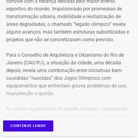
convive com a herança deixada pelo maior evento
ainda é quase 14 vezes maior que o registrado na
esportivo do mundo. Impulsionado por promessas de
primeira candidatura.
transformação urbana, mobilidade e revitalização de
áreas degradadas, o chamado “legado olímpico” revela
Nas duas eleições anteriores, Busnello tentou chegar à
alguns avanços, mas também estruturas subutilizadas e
Câmara dos Deputados, mas não foi eleito.
projetos que não se concretizaram como previsto.
De candidato a deputado pelo PSD
Para o Conselho de Arquitetura e Urbanismo do Rio de
Janeiro (CAU/RJ), a situação da cidade, uma década
de Eduardo Paes a adversário do ex-
depois, revela uma combinação entre iniciativas bem-
prefeito
sucedidas “nascidas” dos Jogos Olímpicos com
equipamentos que enfrentam graves problemas de uso,
A eleição de 2026 também coloca Busnello em uma
manutenção e gestão.
posição diferente das duas campanhas anteriores. Em
2022, ele disputou uma vaga de deputado federal pelo
Ao avaliar o panorama do legado olímpico, o presidente
PSD, partido de Eduardo Paes, que agora aparece como
do CAU/RJ, Sydnei Menezes, ressalta que os resultados
um de seus adversários na corrida pelo governo do
ainda estão abaixo do esperado para um projeto dessa
CONTINUE LENDO
estado.
magnitude.