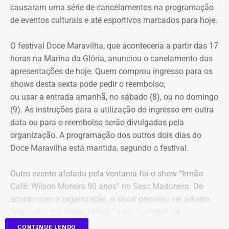
causaram uma série de cancelamentos na programação
não queria disputar votos com parlamentares que
de eventos culturais e até esportivos marcados para hoje.
ajudaram o governo de seu filho em Paracambi.
O festival Doce Maravilha, que aconteceria a partir das 17
“A estratégia é de soma, não de competição”, disse.
horas na Marina da Glória, anunciou o canelamento das
apresentações de hoje. Quem comprou ingresso para os
shows desta sexta pode pedir o reembolso;
ou usar a entrada amanhã, no sábado (8), ou no domingo
(9). As instruções para a utilização do ingresso em outra
data ou para o reembolso serão divulgadas pela
organização. A programação dos outros dois dias do
Doce Maravilha está mantida, segundo o festival.
Outro evento afetado pela ventania foi o show “Irmão
Café: Wilson Moreira 90 anos” no Sesc Madureira. De
acordo com a organização, o show precisou ser adiado
“em razão dos fortes ventos” e por questões de
segurança do público, da equipe técnica e dos artistas.
CONTINUE LENDO