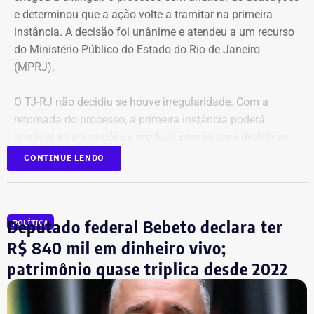
e determinou que a ação volte a tramitar na primeira
instância. A decisão foi unânime e atendeu a um recurso
do Ministério Público do Estado do Rio de Janeiro
(MPRJ).
O TJ-RJ não decidiu se houve irregularidade. Com a
retomada do processo, a primeira instância poderá
analisar as acusações e produzir provas para decidir se
houve uso indevido da publicidade oficial.
CONTINUE LENDO
Advogado apresentou Ação Popular
Deputado federal Bebeto declara ter
POLÍTICA
A ação popular, apresentada pelo advogado Fernando
R$ 840 mil em dinheiro vivo;
Lyra Reis, aléga que a gestão Crivella usou perfis oficiais
patrimônio quase triplica desde 2022
da prefeitura em redes sociais, no Diário Oficial do
Município e em outros canais institucionais para divulgar
conteúdos que, segundo ação, iam além da informação