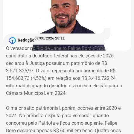
secretaria e discutir suas atribuições.
Rafael Aloisio Freitas chega a R$
“A nossa mobilização deu resultado. Fomos ouvidos e
1,69 milhão em bens após
recebemos o compromisso de que, em até dez dias, a
secretaria será recriada”, afirmou Tatiana Roque em
crescimento contínuo
07/08/2026 15:11
publicação nas redes sociais.
Redação
O vereador do Rio de Janeiro Felipe Boró (PSD),
O vereador do Rio de Janeiro Rafael Aloisio Freitas
candidato a deputado federal nas eleições de 2026,
declarou patrimônio de R$ 1.689.170,09 em 2026. Em
Críticas da comunidade científica
declarou à Justiça possuir um patrimônio de R$
2024, havia informado R$ 1.645.422,28, enquanto em
3.571.325,97. O valor representa um aumento de R$
2020 declarou R$ 967.164,03.
A recriação da secretaria ocorre após críticas de
154.603,73 (4,52%) em relação aos R$ 3.416.722,24
pesquisadores, universidades e entidades ligadas ao
informados quando disputou e venceu a eleição para a
A evolução patrimonial é contínua ao longo das
setor, que contestaram a decisão do governo de tirar a
Câmara Municipal, em 2024.
declarações apresentadas à Justiça Eleitoral. Em 2016, o
estrutura própria da área durante a reorganização
patrimônio era de R$ 575.320,41 e, em 2006, de R$
administrativa anunciada nesta semana.
O maior salto patrimonial, porém, ocorreu entre 2020 e
184.722,60.
2024. Na primeira disputa para vereador, quando
“Ele [Ricardo Couto] ouviu as críticas da comunidade
concorreu pelo Patriota e ficou como suplente, Felipe
Ao longo de duas décadas, os bens declarados por Rafael
cientifica, dos representantes que estavam aqui, e disse
Boró declarou apenas R$ 60 mil em bens. Quatro anos
Aloisio Freitas aumentaram R$ 1.504.447,49, passando