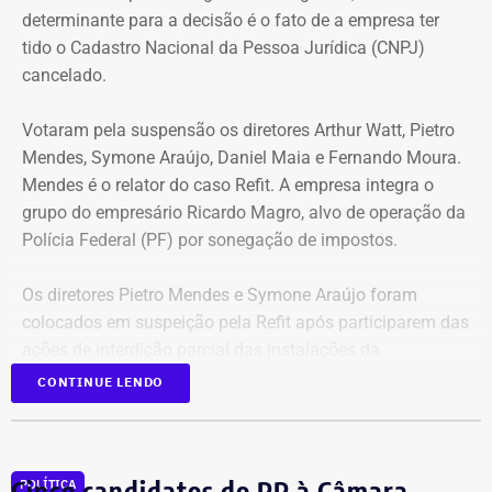
determinante para a decisão é o fato de a empresa ter
tido o Cadastro Nacional da Pessoa Jurídica (CNPJ)
cancelado.
Votaram pela suspensão os diretores Arthur Watt, Pietro
Mendes, Symone Araújo, Daniel Maia e Fernando Moura.
Mendes é o relator do caso Refit. A empresa integra o
grupo do empresário Ricardo Magro, alvo de operação da
Polícia Federal (PF) por sonegação de impostos.
Os diretores Pietro Mendes e Symone Araújo foram
colocados em suspeição pela Refit após participarem das
ações de interdição parcial das instalações da
companhia em setembro de 2025.
CONTINUE LENDO
Eles chegaram a ser afastados do processo pelo Tribunal
Regional Federal da 1ª Região (TRF1). Em decisão
Cinco candidatos do PP à Câmara
POLÍTICA
liminar, porém, o Superior Tribunal de Justiça (STJ)