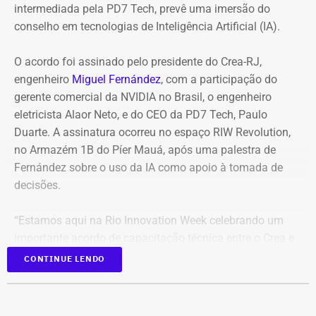
partir das 21h30 desta sexta (07), no Estádio Nilton
intermediada pela PD7 Tech, prevê uma imersão do
Santos, válido pelo Brasileirão Feminino, também foi
conselho em tecnologias de Inteligência Artificial (IA).
adiado. De acordo com a Confederação Brasileira de
Futebol (CBF). “por conta dos alertas da Defesa Civil de
O acordo foi assinado pelo presidente do Crea-RJ,
fortes ventos no Rio de Janeiro”, o clássico teve a
engenheiro
Miguel Fernández
, com a participação do
mudança de data para segunda (10) às 18 horas.
gerente comercial da NVIDIA no Brasil, o engenheiro
eletricista Alaor Neto, e do CEO da PD7 Tech, Paulo
Duarte. A assinatura ocorreu no espaço RIW Revolution,
no Armazém 1B do Píer Mauá, após uma palestra de
Fernández sobre o uso da IA como apoio à tomada de
decisões.
“Estamos aqui na Rio Innovation Week celebrando um
importante acordo de capacitação técnica entre o Crea e
a NVIDIA, que é hoje a empresa de maior valor do mundo
CONTINUE LENDO
e referência no desenvolvimento de tecnologia de
Inteligência Artificial. Este processo vai fortalecer o
desenvolvimento tecnológico do nosso conselho,