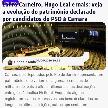
Laura Carneiro, Hugo Leal e mais: veja
POLÍTICA
oferecendo cada vez mais serviços e maior qualidade aos
profissionais, tornando o Crea cada vez mais inteligente”,
a evolução do patrimônio declarado
ressaltou Fernández.
por candidatos do PSD à Câmara
O presidente do Crea-RJ também destacou a atuação da
PD7 Tech na articulação da parceria.
“Ela é uma grande parceira para o desenvolvimento
tecnológico do nosso conselho e de todo o nosso setor —
engenharias, agronomia e geociências”, destacou.
07/08/2026 16:38
Gabriele Maia
Os candidatos do PSD que disputam uma vaga na
O acordo foi aprovado pelo diretor da NVIDIA na América
Câmara dos Deputados pelo Rio de Janeiro apresentaram
Latina, Márcio Aguiar. A colaboração tecnológica não terá
patrimônios que variam de algumas centenas de
custos para o CREA-RJ, que passará a receber consultoria
milhares de reais a cifras milionárias nas declarações
direta da empresa.
entregues à Justiça Eleitoral. Enquanto alguns
registraram saltos expressivos nos bens declarados ao
Entre as áreas previstas na parceria estão pesquisa
longo das últimas eleições, outros apresentaram
aplicada em Inteligência Artificial e IA Generativa,