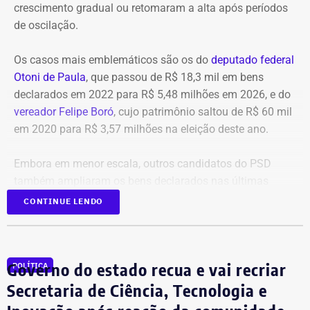
crescimento gradual ou retomaram a alta após períodos
sistemas de apoio à decisão técnica, visão
de oscilação.
computacional e processamento de dados de sensores,
imagens, drones, projetos e sistemas operacionais.
Os casos mais emblemáticos são os do
deputado federal
Otoni de Paula
, que passou de R$ 18,3 mil em bens
Também estão previstas aplicações de Digital Twins, BIM
declarados em 2022 para R$ 5,48 milhões em 2026, e do
e ambientes virtuais em projetos, planejamento, inspeção,
vereador Felipe Boró
, cujo patrimônio saltou de R$ 60 mil
operação, manutenção, treinamento e segurança, além de
em 2020 para R$ 3,57 milhões na eleição deste ano.
tecnologias de robótica e sistemas autônomos voltadas
para obras, plantas industriais, infraestrutura, agronomia
Embora em menor escala, outros candidatos do PSD
e geociências.
também ampliaram os bens declarados nas últimas
eleições, como Laura Carneiro, Hugo Leal, Rafael Aloisio
CONTINUE LENDO
A parceria inclui ainda infraestrutura de computação de
Freitas, Marcio Ribeiro e Marcelo Diniz.
alto desempenho para desenvolvimento e execução de
aplicações de IA, além de treinamentos, workshops,
masterclasses, certificações e programas de capacitação
Laura Carneiro chega ao maior
Governo do estado recua e vai recriar
POLÍTICA
profissional.
patrimônio em vinte anos
Secretaria de Ciência, Tecnologia e
Outro eixo previsto é o desenvolvimento de projetos-piloto