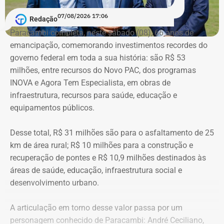
1.892.881,58, alta de 177,7%. Já o valor mantido em
espécie saltou de R$ 50 mil para R$ 840 mil, aumento de
07/08/2026 17:06
Redação
R$ 790 mil, ou 1.580%.
Paracambi completa, neste sábado (08), 66 anos de
emancipação, comemorando investimentos recordes do
A relação de bens foi informada pelo próprio candidato à
governo federal em toda a sua história: são R$ 53
Justiça Eleitoral durante o registro da candidatura. As
milhões, entre recursos do Novo PAC, dos programas
declarações são públicas e podem ser consultadas por
INOVA e Agora Tem Especialista, em obras de
qualquer eleitor no sistema DivulgaCand, do Tribunal
infraestrutura, recursos para saúde, educação e
Superior Eleitoral (TSE).
equipamentos públicos.
Desse total, R$ 31 milhões são para o asfaltamento de 25
km de área rural; R$ 10 milhões para a construção e
recuperação de pontes e R$ 10,9 milhões destinados às
áreas de saúde, educação, infraestrutura social e
desenvolvimento urbano.
A articulação em torno desse valor passa por um
personagem conhecido de Paracambi: André Ceciliano,