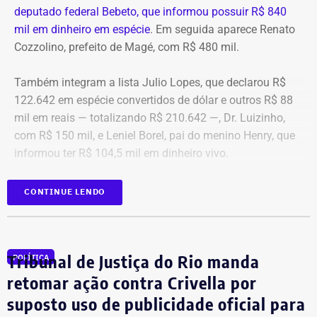
deputado federal Bebeto, que informou possuir R$ 840
mil em dinheiro em espécie
. Em seguida aparece Renato
Cozzolino, prefeito de Magé, com R$ 480 mil.
Também integram a lista Julio Lopes, que declarou R$
122.642 em espécie convertidos de dólar e outros R$ 88
mil em reais — totalizando R$ 210.642 —, Dr. Luizinho,
com R$ 150 mil, e Leniel Borel, pai do menino Henry, que
informou ter R$ 104,5 mil em dinheiro vivo.
Candidato
Valor declarado em
CONTINUE LENDO
Bebeto
R$ 840.000,00
Renato Cozzolino
R$ 480.000,00
Julio Lopes
R$ 210.642,00*
Tribunal de Justiça do Rio manda
POLÍTICA
Dr. Luizinho
R$ 150.000,00
retomar ação contra Crivella por
Leniel Borel
R$ 104.500,00
suposto uso de publicidade oficial para
*Valor correspondente à soma de R$ 122.642,00 em espécie