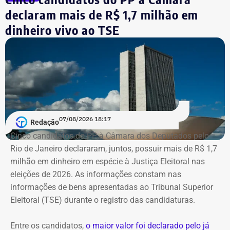
garantiu a participação dos dois diretores na votação até
declaram mais de R$ 1,7 milhão em
que o mérito da questão seja analisado pela Corte.
dinheiro vivo ao TSE
Segundo as investigações, a refinaria importava
combustível quase pronto, mas fingia que o material era
matéria-prima e simulava uma operação de refino na sua
unidade fantasma de Manguinhos.
A Polícia Federal indica que a operação era feita de
07/08/2026 18:17
Redação
fachada para não pagar o ICMS na chegada do
Cinco candidatos do PP à Câmara dos Deputados pelo
combustível ao país. Com a Refit postergava de
Rio de Janeiro declararam, juntos, possuir mais de R$ 1,7
pagamentos de impostos, a empresa só deveria pagar o
milhão em dinheiro em espécie à Justiça Eleitoral nas
tributo no momento da venda para o consumidor final,
eleições de 2026. As informações constam nas
algo que nunca foi feito, de acordo com a investigação.
informações de bens apresentadas ao Tribunal Superior
Eleitoral (TSE) durante o registro das candidaturas.
*Com informações do blog do Octávio Guedes, do portal
g1
Entre os candidatos,
o maior valor foi declarado pelo já