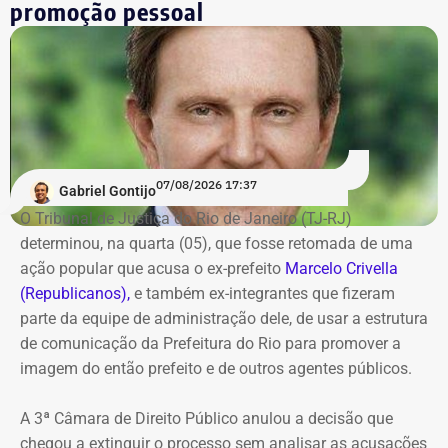
promoção pessoal
convertidos de dólar e R$ 88.000,00 em reais declarados em dinheiro
vivo.
Os dados são públicos e ficam disponíveis para consulta
no sistema DivulgaCandContas, do TSE.
07/08/2026 17:37
Gabriel Gontijo
O Tribunal de Justiça do Rio de Janeiro (TJ-RJ)
determinou, na quarta (05), que fosse retomada de uma
ação popular que acusa o ex-prefeito
Marcelo Crivella
(Republicanos),
e também ex-integrantes que fizeram
parte da equipe de administração dele, de usar a estrutura
de comunicação da Prefeitura do Rio para promover a
imagem do então prefeito e de outros agentes públicos.
A 3ª Câmara de Direito Público anulou a decisão que
chegou a extinguir o processo sem analisar as acusações