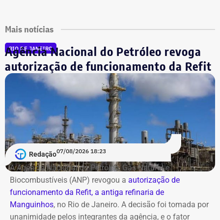
Mais notícias
Agência Nacional do Petróleo revoga
RIO DE JANEIRO
autorização de funcionamento da Refit
07/08/2026 18:23
Redação
A Agência Nacional do Petróleo, Gás Natural e
Biocombustíveis (ANP) revogou a
autorização de
funcionamento da Refit, a antiga refinaria de
Manguinhos
, no Rio de Janeiro. A decisão foi tomada por
unanimidade pelos integrantes da agência, e o fator