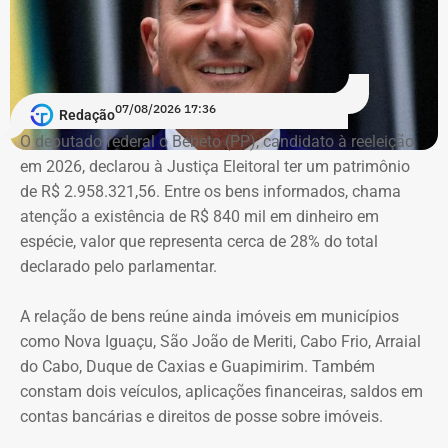
do poder público e promoviam pessoalmente o então
prefeito e integrantes do governo.
A acusação afirma que esses canais passaram a
07/08/2026 17:36
apresentar Crivella como responsável direto por obras,
Redação
serviços e programas públicos. Um exemplo disso,
O deputado federal o Bebeto (PP), candidato à reeleição
segundo a Ação Popular, foram as publicações em que
em 2026, declarou à Justiça Eleitoral ter um patrimônio
Crivella aparece anunciando entregas de obras e
de R$ 2.958.321,56. Entre os bens informados, chama
reformas de praças, além de mensagens em primeira
atenção a existência de R$ 840 mil em dinheiro em
pessoa, como: “Estamos aqui recuperando os aparelhos
espécie, valor que representa cerca de 28% do total
da praça”.
declarado pelo parlamentar.
*Com informações do g1
A relação de bens reúne ainda imóveis em municípios
como Nova Iguaçu, São João de Meriti, Cabo Frio, Arraial
do Cabo, Duque de Caxias e Guapimirim. Também
constam dois veículos, aplicações financeiras, saldos em
contas bancárias e direitos de posse sobre imóveis.