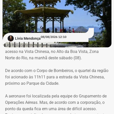
de uma criança de 2 anos — Foto: Reprodução.
Há registro de fogo na região, e militares especializados
em combate a incêndios florestais também foram
mobilizados.
Para dar apoio às buscas do Corpo de Bombeiros, o
08/08/2026 12:10
Lívia Mendonça
ICMBio informou que um pequeno e restrito trecho da
Um helicóptero caiu em uma área de mata de difícil
Estrada da Vista Chinesa, em frente ao pagode chinês da
acesso na Vista Chinesa, no Alto da Boa Vista, Zona
Vista Chinesa, foi interditado. A Vista Chinesa fica dentro
Norte do Rio, na manhã deste sábado (08).
do Parque Nacional da Tijuca
Trecho da argumentação da prefeitura de Búzios sobre a morte de uma
De acordo com o Corpo de Bombeiros, o quartel da região
criança de 2 anos — Foto: Reprodução.
foi acionado às 11h11 para a estrada da Vista Chinesa,
próximo ao Parque da Cidade.
O pedido de Búzios à Justiça
A aeronave foi localizada pela equipe do Grupamento de
Em caráter urgente, antes da apresentação da defesa das
Operações Aéreas. Mas, de acordo com a corporação, o
empresas, a prefeitura solicitou:
ponto da queda fica em uma área de difícil acesso.