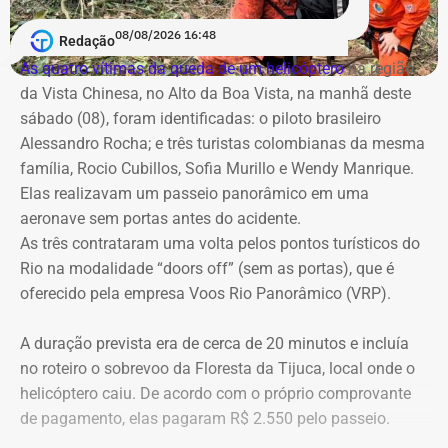
lealdade institucional, uma vez que o contrato de R$ 100
A cobertura será realizada em uma operação integrada
08/08/2026 16:48
milhões foi assinado no mesmo dia em que o TCE emitira
Redação
com a Band Rio, a BandNews FM Rio e as plataformas
cautelar para suspender a licitação. O próprio secretário
As quatro vítimas da queda de um helicóptero
na região
digitais do grupo, acompanhando desde os momentos
Valber Rodrigues Januário, que assina o novo aditivo de
da Vista Chinesa, no Alto da Boa Vista, na manhã deste
que antecedem o debate até a transmissão ao vivo.
R$ 16,9 milhões publicado esta semana, foi notificado a
sábado (08), foram identificadas: o piloto brasileiro
apresentar defesa no processo do TCE.
Alessandro Rocha; e três turistas colombianas da mesma
Com tradição na realização de debates eleitorais, a Band
família, Rocio Cubillos, Sofia Murillo e Wendy Manrique.
promove o encontro como um espaço para o confronto
Elas realizavam um passeio panorâmico em uma
Diferença de processos
de ideias e para que os eleitores conheçam as propostas
aeronave sem portas antes do acidente.
dos candidatos. A mediação será da jornalista Adriana
As três contrataram uma volta pelos pontos turísticos do
Vale ressaltar que, diferentemente da Concorrência nº
Araújo.
Rio na modalidade “doors off” (sem as portas), que é
041/2025 que foi objeto de determinação de anulação
oferecido pela empresa Voos Rio Panorâmico (VRP).
pelo TCE, o aditivo recém-publicado é referente a um
Como vai ser o debate
procedimento licitatório anterior: a Concorrência SRP nº
A duração prevista era de cerca de 20 minutos e incluía
036/2022.
no roteiro o sobrevoo da Floresta da Tijuca, local onde o
O formato do debate consiste em três blocos de
helicóptero caiu. De acordo com o próprio comprovante
perguntas e respostas, confrontos diretos entre os
Ainda que se trate de licitações distintas, a manutenção
de pagamento, elas pagaram R$ 2.550 pelo passeio.
participantes e espaço para considerações finais.
dos pagamentos e a prorrogação milionária a favor da