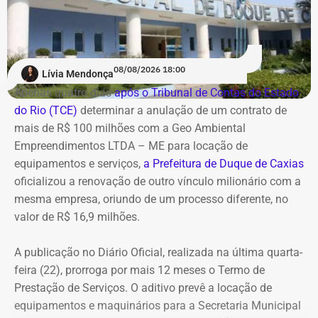
tornando necessária a utilização de veículos blindados.
A contratação ocorre em
meio ao endurecimento das
ações de compliance da companhia, que recentemente
reforçou auditorias internas em parceria com o GSI e a
08/08/2026 18:00
Lívia Mendonça
Casa Civil.
Apenas quatro dias
após o Tribunal de Contas do Estado
do Rio (TCE)
determinar a anulação de um contrato de
A empresa também destaca que não possui SUVs
mais de R$ 100 milhões com a Geo Ambiental
blindados em sua frota própria, razão pela qual optou
Empreendimentos LTDA – ME para locação de
pela locação dos veículos por meio de adesão à ata do
equipamentos e serviços,
a Prefeitura de Duque de Caxias
GSI.
oficializou a renovação de outro vínculo milionário com a
mesma empresa, oriundo de um processo diferente, no
Os veículos serão destinados exclusivamente aos
valor de R$ 16,9 milhões.
diretores das áreas Financeira (DFI), Jurídica (DJU),
Suprimentos (DSU) e Segurança e Governança (DSG). O
A publicação no Diário Oficial, realizada na última quarta-
contrato foi firmado com a empresa Rei dos Blindados
feira (22), prorroga por mais 12 meses o Termo de
Locação de Veículos Ltda. e prevê a locação de quatro
Prestação de Serviços. O aditivo prevê a locação de
SUVs zero quilômetro, com blindagem nível III-A, sem
equipamentos e maquinários para a Secretaria Municipal