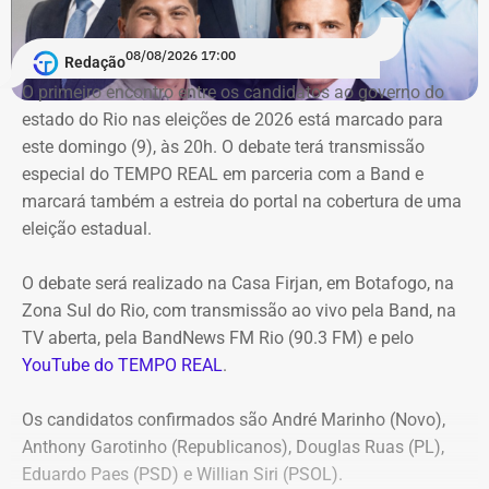
Conforme noticiado no último sábado (18)
, o plenário do
TCE determinou, por unanimidade, que a Prefeitura de
08/08/2026 17:00
Redação
Duque de Caxias anule no prazo de 15 dias o contrato
O primeiro encontro entre os candidatos ao ⁠governo do
firmado com a Geo Ambiental para o mesmo fim
estado do Rio nas eleições de 2026 está marcado para
(locação de maquinários e equipamentos). Na ocasião, a
este domingo (9), às 20h. O debate terá transmissão
Corte ordenou também a suspensão imediata dos
especial do TEMPO REAL em parceria com a Band e
pagamentos decorrentes do acordo milionário, que
marcará também a estreia do portal na cobertura de uma
ultrapassava R$ 100 milhões.
eleição estadual.
O acórdão acolheu o voto da conselheira Marianna
O debate será realizado na Casa Firjan, em Botafogo, na
Montebello Willeman, que apontou uma série de
Zona Sul do Rio, com transmissão ao vivo pela Band, na
irregularidades no planejamento da concorrência
TV aberta, pela BandNews FM Rio (90.3 FM) e pelo
eletrônica SRP nº 041/2025 e concluiu que os problemas
YouTube do TEMPO REAL
.
comprometem a competitividade do certame e, além
disso, impedem a manutenção do contrato firmado entre
Os candidatos confirmados são André Marinho (Novo),
a Secretaria Municipal de Obras e Agricultura e a empresa
Anthony Garotinho (Republicanos), Douglas Ruas (PL),
vencedora.
Eduardo Paes (PSD) e Willian Siri (PSOL).