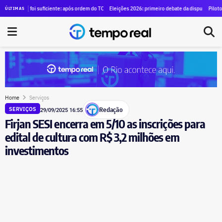
ce para alugar SUVs blindados para diretores por R$ 1,29 milhão
o foi suficiente: após ordem do TCE para anular contrato de mais de R$ 100 milhões, Duque de 
Eleições 2026: primeiro debate da disputa pelo governo do
Piloto brasileiro
ÚLTIMAS
Home
Serviços
Redação
SERVIÇOS
29/09/2025 16:55
Firjan SESI encerra em 5/10 as inscrições para
edital de cultura com R$ 3,2 milhões em
investimentos