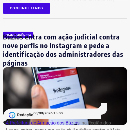
D300, ano 2023, declarado por R$ 330 mil. Também
CONTINUE LENDO
aparecem na lista cerca de R$ 177 mil em aplicações e
fundos.
Búzios entra com ação judicial contra
TRANSPARÊNCIA
nove perfis no Instagram e pede a
identificação dos administradores das
páginas
08/08/2026 15:00
Redação
A Prefeitura de Armação dos Búzios
, na Região dos