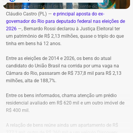
incêndios florestais foram mobilizados e conseguiram
Horário: 20h
Ex-secretário estadual de Meio Ambiente do gestão
controlar o fogo.
Transmissão: Canal Band, BandNews FM e YouTube do
Cláudio Castro (PL) —
e principal aposta do ex-
TEMPO REAL
governador do Rio para deputado federal nas eleições de
A operação mobilizou cerca de 40 militares, 11 viaturas e
Pré-hora: 19h, com cobertura especial pelo YouTube do
2026
—, Bernardo Rossi declarou à Justiça Eleitoral ter
4 unidades operacionais.
TEMPO REAL
um patrimônio de R$ 2,13 milhões, quase o triplo do que
tinha em bens há 12 anos.
Com informações do portal “g1”.
Entre as eleições de 2014 e 2026, os bens do atual
candidato do União Brasil na corrida por uma vaga na
Câmara do Rio, passaram de R$ 737,8 mil para R$ 2,13
milhões, alta de 188,7%.
Entre os bens informados, chama atenção um prédio
residencial avaliado em R$ 620 mil e um outro imóvel de
R$ 400 mil.
A relação de bens reúne ainda um apartamento de R$
277,1 mil, outro de R$ 260 mil e um veículo Discovery