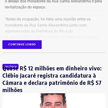
o desejo dos moradores da Rua Santa Alexandrina é pela
revitalização do espaço.
“Antes da ocupação, foi feita uma reunião entre os
moradores da Rua Santa Alexandrina junto com
representantes da Prefeitura do Rio e da
Superintendência de Patrimônio da União para limpar o
terreno até passar para o Arquivo Nacional. Mas o
CONTINUE LENDO
Governo Federal demorou tanto para agir que hoje
aconteceu essa ocupação. O desejo dos moradores daqui
é pela revitalização do prédio com essa nova função”,
Quase R$ 12 milhões em dinheiro vivo:
POLÍTICA
comentou.
Clébio Jacaré registra candidatura à
Câmara e declara patrimônio de R$ 57
Integrante de movimento afirma que
milhões
ocupação aconteceu após quatro
despdejos