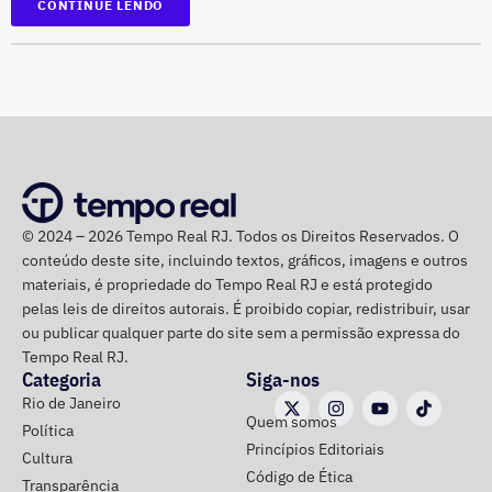
CONTINUE LENDO
Na disputa de 2022, quando foi eleito para a Câmara dos
Deputados, o parlamentar havia informado R$
1.065.439,98 em bens. Na época, mantinha R$ 50 mil em
© 2024 – 2026 Tempo Real RJ. Todos os Direitos Reservados. O
dinheiro vivo.
conteúdo deste site, incluindo textos, gráficos, imagens e outros
materiais, é propriedade do Tempo Real RJ e está protegido
Em quatro anos, o patrimônio de Bebeto cresceu R$
pelas leis de direitos autorais. É proibido copiar, redistribuir, usar
ou publicar qualquer parte do site sem a permissão expressa do
1.892.881,58, alta de 177,7%. Já o valor mantido em
Tempo Real RJ.
espécie saltou de R$ 50 mil para R$ 840 mil, aumento de
Categoria
Siga-nos
R$ 790 mil, ou 1.580%.
Rio de Janeiro
Quem somos
Política
A relação de bens foi informada pelo próprio candidato à
Princípios Editoriais
Cultura
Justiça Eleitoral durante o registro da candidatura. As
Código de Ética
Transparência