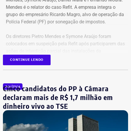
Mendes é o relator do caso Refit. A empresa integra o
grupo do empresário Ricardo Magro, alvo de operação da
Polícia Federal (PF) por sonegação de impostos.
Os diretores Pietro Mendes e Symone Araújo foram
colocados em suspeição pela Refit após participarem das
ações de interdição parcial das instalações da
companhia em setembro de 2025.
CONTINUE LENDO
Mercedes-Benz AMG G63, veículo semelhante ao declarado por Antonio
Eles chegaram a ser afastados do processo pelo Tribunal
Rueda em sua prestação de bens à Justiça Eleitoral – Foto:
Regional Federal da 1ª Região (TRF1). Em decisão
Cinco candidatos do PP à Câmara
Reprodução/Internet
POLÍTICA
liminar, porém, o Superior Tribunal de Justiça (STJ)
garantiu a participação dos dois diretores na votação até
declaram mais de R$ 1,7 milhão em
que o mérito da questão seja analisado pela Corte.
dinheiro vivo ao TSE
Segundo as investigações, a refinaria importava
combustível quase pronto, mas fingia que o material era