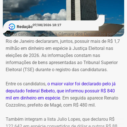
matéria-prima e simulava uma operação de refino na sua
unidade fantasma de Manguinhos.
A Polícia Federal indica que a operação era feita de
07/08/2026 18:17
Redação
fachada para não pagar o ICMS na chegada do
Cinco candidatos do PP à Câmara dos Deputados pelo
combustível ao país. Com a Refit postergava de
Rio de Janeiro declararam, juntos, possuir mais de R$ 1,7
pagamentos de impostos, a empresa só deveria pagar o
milhão em dinheiro em espécie à Justiça Eleitoral nas
tributo no momento da venda para o consumidor final,
eleições de 2026. As informações constam nas
algo que nunca foi feito, de acordo com a investigação.
informações de bens apresentadas ao Tribunal Superior
Eleitoral (TSE) durante o registro das candidaturas.
*Com informações do blog do Octávio Guedes, do portal
g1
Entre os candidatos,
o maior valor foi declarado pelo já
deputado federal Bebeto, que informou possuir R$ 840
mil em dinheiro em espécie
. Em seguida aparece Renato
Cozzolino, prefeito de Magé, com R$ 480 mil.
Também integram a lista Julio Lopes, que declarou R$
122.642 em espécie convertidos de dólar e outros R$ 88