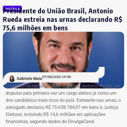
Presidente do União Brasil, Antonio
POLÍTICA
Fábio Silva foi eleito deputado estadual em 2018 e
reeleito em 2022. Ele busca mais uma reeleição para a
Rueda estreia nas urnas declarando R$
Assembleia Legislativa do Rio (Alerj).
75,6 milhões em bens
07/08/2026 19:00
Gabriele Maia
O presidente nacional do União Brasil, Antonio Rueda, vai
disputar pela primeira vez um cargo eletivo já como um
dos candidatos mais ricos do país. Estreante nas urnas, o
advogado declarou R$ 75.658.784,07 em bens à Justiça
Eleitoral, incluindo R$ 14,6 milhões em aplicações
financeiras, segundo dados do DivulgaCand.