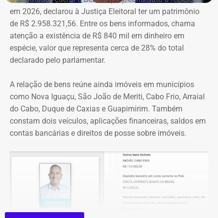
segundo a Ação Popular, foram as publicações em que
em 2026, declarou à Justiça Eleitoral ter um patrimônio
Crivella aparece anunciando entregas de obras e
de R$ 2.958.321,56. Entre os bens informados, chama
reformas de praças, além de mensagens em primeira
atenção a existência de R$ 840 mil em dinheiro em
pessoa, como: “Estamos aqui recuperando os aparelhos
espécie, valor que representa cerca de 28% do total
da praça”.
declarado pelo parlamentar.
*Com informações do g1
A relação de bens reúne ainda imóveis em municípios
como Nova Iguaçu, São João de Meriti, Cabo Frio, Arraial
do Cabo, Duque de Caxias e Guapimirim. Também
constam dois veículos, aplicações financeiras, saldos em
contas bancárias e direitos de posse sobre imóveis.