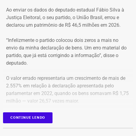
Ao enviar os dados do deputado estadual Fábio Silva à
O apartamento que vai à leilão fica na Avenida Pasteu e
Justiça Eleitoral, o seu partido, o União Brasil, errou e
tem cerca de 101 metros quadrados. O imóvel se
declarou um patrimônio de R$ 46,5 milhões em 2026.
encontra no terceiro andar de um edifício de frente para a
Baía de Guanabara.
“Infelizmente o partido colocou dois zeros a mais no
envio da minha declaração de bens. Um erro material do
A Caixa Econômica tentou intimar pessoalmente o ex-
partido, que já está corrigindo a informação”, disse o
deputado federal. Mas como não conseguiu localizá-lo,
deputado.
promoveu a intimação por edital eletrônico publicado nos
dias 5, 6 e 7 de novembro de 2025, concedendo o prazo
O valor errado representaria um crescimento de mais de
legal para regularização da dívida. Posteriormente, a
2.557% em relação à declaração apresentada pelo
propriedade foi consolidada em nome da Caixa em 30 de
parlamentar em 2022, quando os bens somavam R$ 1,75
março de 2026 por causa da falta de pagamento.
milhão — valor 26,57 vezes maior.
*Com informação do blog de Ruben Berta, do portal
As informações foram obtidas no
DivulgaCand, portal do
CONTINUE LENDO
Ururau, e também do portal g1
Tribunal Superior de Justiça (TSE)
onde os próprios
candidatos declaram seus patrimônios.