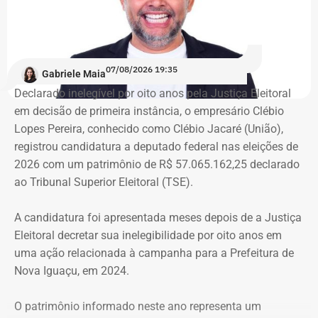
Integrante do Movimento de Luta nos Bairros, Vilas e
Favelas (MLB), dona Enita afirmou que o grupo de
ocupantes chegou ao atual prédio depois de sofrer quatro
despejos.
07/08/2026 19:35
Gabriele Maia
Declarado inelegível por oito anos pela Justiça Eleitoral
“Nós já sofremos quatro despejos. O objetivo da
em decisão de primeira instância, o empresário Clébio
ocupação é justamente dar ao imóvel uma função social
Lopes Pereira, conhecido como Clébio Jacaré (União),
que atenda as necessidades básicas das famílias. Desde
registrou candidatura a deputado federal nas eleições de
que eu entrei no MLB nunca faltou comida. Só o que falta
2026 com um patrimônio de R$ 57.065.162,25 declarado
mesmo é um teto, um lar para morar. Queremos fazer
ao Tribunal Superior Eleitoral (TSE).
valer um direito constitucional que nunca foi cumprido”
A candidatura foi apresentada meses depois de a Justiça
A Central de Movimentos Populares do Rio de Janeiro
Eleitoral decretar sua inelegibilidade por oito anos em
(CMPRJ) emitiu nota de apoio e solidariedade e lembrou
uma ação relacionada à campanha para a Prefeitura de
que as famílias lutam há anos pelo direito à moradia com
Nova Iguaçu, em 2024.
organização e resistência.
O patrimônio informado neste ano representa um
“Sabemos que a moradia é a base de tudo. Quando um