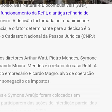
tróleo, Gás Natural e Biocombustíveis (ANP)
funcionamento da Refit, a antiga refinaria de
Janeiro. A decisão foi tomada por unanimidade
cia, e o fator determinante para a decisão é o
o o Cadastro Nacional da Pessoa Jurídica (CNPJ)
s diretores Arthur Watt, Pietro Mendes, Symone
nando Moura. Mendes é o relator do caso Refit. A
do empresário Ricardo Magro, alvo de operação
or sonegação de impostos.
des e Symone Araújo foram colocados em
 participarem das ações de interdição parcial das
a em setembro de 2025.