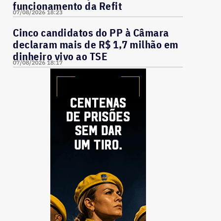
funcionamento da Refit
07/08/2026 18:23
Cinco candidatos do PP à Câmara
declaram mais de R$ 1,7 milhão em
dinheiro vivo ao TSE
07/08/2026 18:17