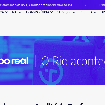
 1,7 milhão em dinheiro vivo ao TSE
Tribunal de Justiça do
ICA
RIO
TRANSPARÊNCIA
SERVIÇOS
CULTURA
OP