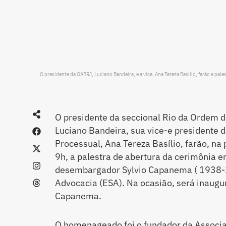
O presidente da OABRJ, Luciano Bandeira, e a vice, Ana Tereza Basílio, farão a 
O presidente da seccional Rio da Ordem 
Luciano Bandeira, sua vice-e presidente 
Processual, Ana Tereza Basílio, farão, na
9h, a palestra de abertura da cerimôni
desembargador Sylvio Capanema ( 1938-2
Advocacia (ESA). Na ocasião, será inaugur
Capanema.
O homenageado foi o fundador da Associa