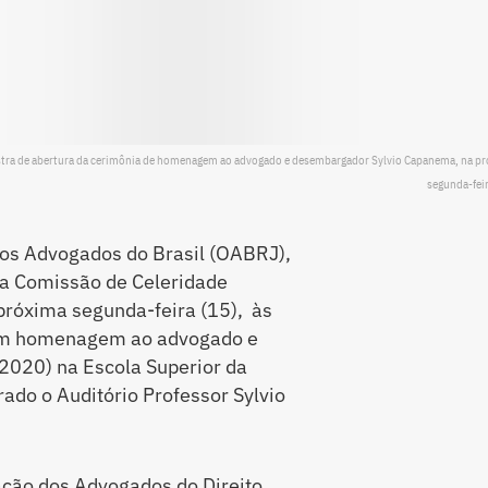
palestra de abertura da cerimônia de homenagem ao advogado e desembargador Sylvio Capanema, na p
segunda-feir
dos Advogados do Brasil (OABRJ),
da Comissão de Celeridade
 próxima segunda-feira (15), às
a em homenagem ao advogado e
020) na Escola Superior da
ado o Auditório Professor Sylvio
ção dos Advogados do Direito