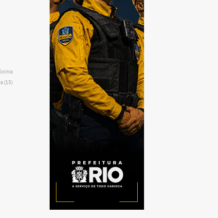
róxima
a (15)