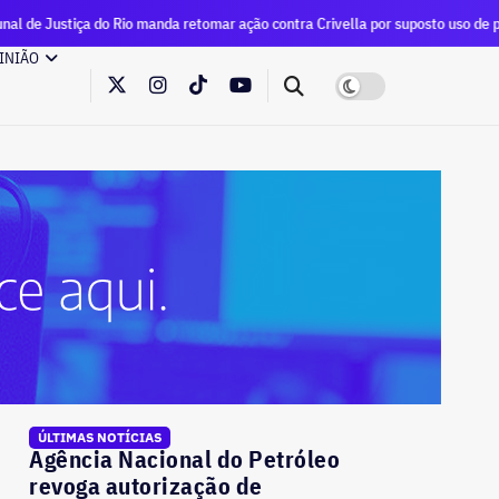
 Rio manda retomar ação contra Crivella por suposto uso de publicidade oficia
INIÃO
ÚLTIMAS NOTÍCIAS
Agência Nacional do Petróleo
revoga autorização de