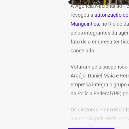
A Agência Nacional do Pe
revogou a
autorização de 
Manguinhos
, no Rio de 
pelos integrantes da agên
fato de a empresa ter tid
cancelado.
Votaram pela suspensão o
Araújo, Daniel Maia e Fer
empresa integra o grupo 
da Polícia Federal (PF) p
Os diretores Pietro Men
suspeição pela Refit após
instalações da companhi