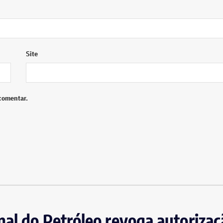
Site
comentar.
al do Petróleo revoga autorizaç