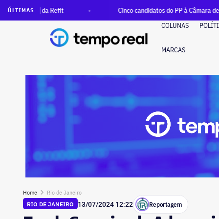
Refit
Cinco candidatos do PP à Câmara declaram mais de R$
ÚLTIMAS
COLUNAS
POLÍT
MARCAS
Home
Rio de Janeiro
Reportagem
RIO DE JANEIRO
13/07/2024 12:22