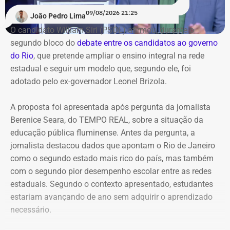
necessidades da Polícia Militar durante operações em
09/08/2026 21:25
“A vida está muito difícil, mas ela pode ser bem melhor e
comunidades.
João Pedro Lima
será”, afirmou. Siri encerrou sua participação dizendo que
O candidato William Siri (PSOL) afirmou, durante o
“chegou a hora de revolucionar o estado”.
A ausência de Paes voltou ao centro do debate durante
segundo bloco do
debate entre os candidatos ao governo
uma pergunta de Ruas a André Marinho (Novo), sobre o
do Rio
, que pretende ampliar o ensino integral na rede
Douglas Ruas (PL) concentrou sua fala na necessidade
combate ao feminicídio. Marinho aproveitou a resposta
estadual e seguir um modelo que, segundo ele, foi
de descentralizar a atenção do governo estadual e olhar
para atacar o ex-prefeito e afirmou que, diante do
adotado pelo ex-governador Leonel Brizola.
para os 92 municípios fluminenses. Segundo ele,
“homem de geleia que não esteve aqui hoje”, era preciso
administrações anteriores teriam governado “como se
olhar para frente e apresentar propostas aos eleitores.
A proposta foi apresentada após pergunta da jornalista
fosse apenas para alguns bairros da capital”.
Berenice Seara, do TEMPO REAL, sobre a situação da
O candidato do PL também criticou Paes e citou
educação pública fluminense. Antes da pergunta, a
O candidato disse que vai focar nos problemas dos
episódios e integrantes de sua administração para
jornalista destacou dados que apontam o Rio de Janeiro
moradores da Baixada Fluminense e da Zona Oeste e
questionar a atuação do ex-prefeito. Entre os nomes
como o segundo estado mais rico do país, mas também
afirmou que o estado precisa de mais atenção às
mencionados estavam Bernardo Fellows, da Riotur, e
com o segundo pior desempenho escolar entre as redes
famílias.
Pedro Paulo (PSD), ex-secretário municipal de Fazenda e
estaduais. Segundo o contexto apresentado, estudantes
Planejamento.
estariam avançando de ano sem adquirir o aprendizado
“Não precisamos de governador pra cuidar de show da
necessário.
Madonna em Copacabana, precisamos de governador
No fim do bloco, Bacellar voltou a ser citado em uma