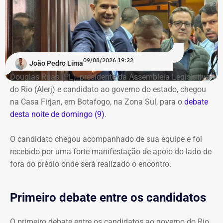
O público também poderá acompanhar a cobertura
especial do TEMPO REAL pelo Instagram do portal, com
transmissão e atualizações nos Stories. Estamos ao vivo
com o pré-debate desde às 19h.
Acompanhe pelo link.
09/08/2026 19:22
João Pedro Lima
Douglas Ruas (PL), presidente da Assembleia Legislativa
do Rio (Alerj) e candidato ao governo do estado, chegou
na Casa Firjan, em Botafogo, na Zona Sul, para o
debate
desta noite de domingo (9)
.
O candidato chegou acompanhado de sua equipe e foi
recebido por uma forte manifestação de apoio do lado de
fora do prédio onde será realizado o encontro.
Primeiro debate entre os candidatos
O primeiro debate entre os candidatos ao governo do Rio