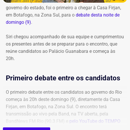
William Siri (PSOL), vereador do Rio e candidato ao
governo do estado, foi o primeiro a chegar à Casa Firjan,
em Botafogo, na Zona Sul, para o
debate desta noite de
domingo (9)
.
Siri chegou acompanhado de sua equipe e cumprimentou
os presentes antes de se preparar para o encontro, que
reúne candidatos ao Palácio Guanabara e começa às
20h.
Primeiro debate entre os candidatos
O primeiro debate entre os candidatos ao governo do Rio
começa às 20h deste domingo (9), diretamente da Casa
Firjan, em Botafogo, na Zona Sul. O encontro terá
transmissão ao vivo pela Band, na TV aberta, pela
BandNews FM Rio (90.3 FM) e
pelo YouTube do TEMPO
REAL
, em parceria com a emissora.