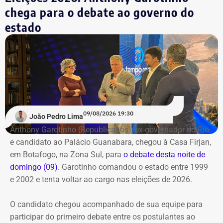
Participam do debate André Marinho (Novo), Anthony
chega para o debate ao governo do
Garotinho (Republicanos), Douglas Ruas (PL) e Willian
estado
Siri (PSOL). O candidato Eduardo Paes (PSD) informou
na noite anterior que não iria comparecer.
O público também poderá acompanhar a cobertura
especial do TEMPO REAL pelo Instagram do portal, com
transmissão e atualizações nos Stories. Estamos ao vivo
com o pré-debate desde às 19h.
Acompanhe pelo link.
09/08/2026 19:30
João Pedro Lima
Anthony Garotinho (Republicanos), ex-governador do Rio
e candidato ao Palácio Guanabara, chegou à Casa Firjan,
em Botafogo, na Zona Sul, para
o debate desta noite de
domingo (09)
. Garotinho comandou o estado entre 1999
e 2002 e tenta voltar ao cargo nas eleições de 2026.
O candidato chegou acompanhado de sua equipe para
participar do primeiro debate entre os postulantes ao