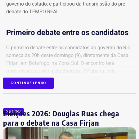
governo do estado, e participou da transmissão do pré-
debate do TEMPO REAL.
Primeiro debate entre os candidatos
O primeiro debate entre os candidatos ao governo do Rio
começa às 20h deste domingo (9), diretamente da Casa
Firjan, em Botafogo, na Zona Sul. O encontro terá
transmissão ao vivo pela Band, na TV aberta, pela
BandNews FM Rio (90.3 FM) e pelo
YouTube do TEMPO
CONTINUE LENDO
REAL
, em parceria com a emissora.
Participam do debate André Marinho (Novo), Anthony
Garotinho (Republicanos), Douglas Ruas (PL) e Willian
Eleições 2026: Douglas Ruas chega
POLÍTICA
Siri (PSOL). O candidato Eduardo Paes (PSD) informou
para o debate na Casa Firjan
na noite anterior que não iria comparecer.