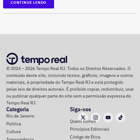
CONTINUE LENDO
Participam do debate André Marinho (Novo), Anthony
Garotinho (Republicanos), Douglas Ruas (PL) e Willian
Siri (PSOL). O candidato Eduardo Paes (PSD) informou
na noite anterior que não iria comparecer.
O público também poderá acompanhar a cobertura
especial do TEMPO REAL pelo Instagram do portal, com
© 2024 – 2026 Tempo Real RJ. Todos os Direitos Reservados. O
transmissão e atualizações nos Stories.
conteúdo deste site, incluindo textos, gráficos, imagens e outros
materiais, é propriedade do Tempo Real RJ e está protegido
pelas leis de direitos autorais. É proibido copiar, redistribuir, usar
ou publicar qualquer parte do site sem a permissão expressa do
Tempo Real RJ.
Categoria
Siga-nos
Rio de Janeiro
Quem somos
Política
Princípios Editoriais
Cultura
Código de Ética
Transparência