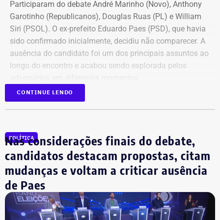
Participaram do debate André Marinho (Novo), Anthony
Garotinho (Republicanos), Douglas Ruas (PL) e William
Siri (PSOL). O ex-prefeito Eduardo Paes (PSD), que havia
sido confirmado inicialmente, decidiu não comparecer. A
ausência do candidato foi um dos principais assuntos ao
longo do encontro e acabou sendo explorada pelos
adversários em diferentes momentos.
CONTINUE LENDO
O debate foi mediado pela jornalista Adriana Araújo e
dividido em três blocos. No primeiro, os candidatos
responderam à uma pergunta em comum e, em seguida,
Nas considerações finais do debate,
POLÍTICA
houve os confrontos diretos.
candidatos destacam propostas, citam
No segundo, os participantes responderam a
perguntas
mudanças e voltam a criticar ausência
feitas por jornalistas
, a partir de temas previamente
de Paes
contextualizados, seguido de mais uma rodada de
perguntas diretas. Vale destacar que nas duas rodadas
em que os candidatos se questionavam, os postulantes