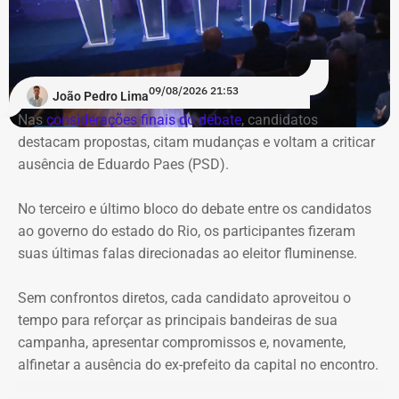
ao Palácio Guanabara seguiram a mesma ordem de
quem pergunta a quem.
Pela ordem das perguntas entre si, a impressão foi de que
09/08/2026 21:53
João Pedro Lima
os candidatos evitaram direcionar questionamentos a
Nas
considerações finais do debate
, candidatos
Garotinho, enquanto Douglas Ruas e André Marinho
destacam propostas, citam mudanças e voltam a criticar
protagonizaram uma espécie de dobradinha, utilizando
ausência de Eduardo Paes (PSD).
suas perguntas para abrir espaço para o outro apresentar
e explicar seu plano de governo. O terceiro e último bloco
No terceiro e último bloco do debate entre os candidatos
foi
reservado às considerações finais
.
ao governo do estado do Rio, os participantes fizeram
suas últimas falas direcionadas ao eleitor fluminense.
Ausência de Paes e caso Bacellar
dominam primeiro bloco
Sem confrontos diretos, cada candidato aproveitou o
tempo para reforçar as principais bandeiras de sua
Logo na primeira rodada, a ausência de Eduardo Paes
campanha, apresentar compromissos e, novamente,
dividiu espaço com as referências ao ex-presidente da
alfinetar a ausência do ex-prefeito da capital no encontro.
Assembleia Legislativa do Rio (Alerj), Rodrigo Bacellar,