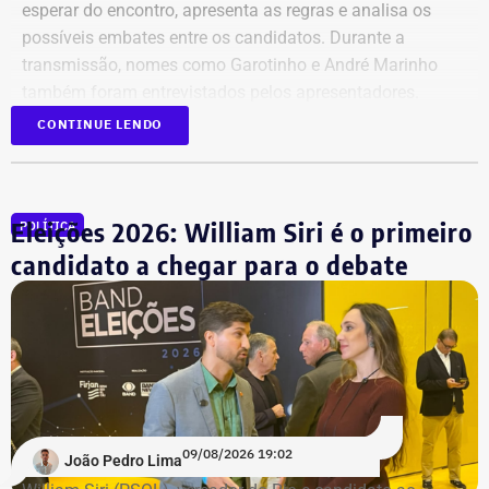
esperar do encontro, apresenta as regras e analisa os
possíveis embates entre os candidatos. Durante a
transmissão, nomes como Garotinho e André Marinho
também foram entrevistados pelos apresentadores.
CONTINUE LENDO
Acompanhe a cobertura especial pelo YouTube e
Instagram
do TEMPO REAL.
Eleições 2026: William Siri é o primeiro
POLÍTICA
candidato a chegar para o debate
09/08/2026 19:02
João Pedro Lima