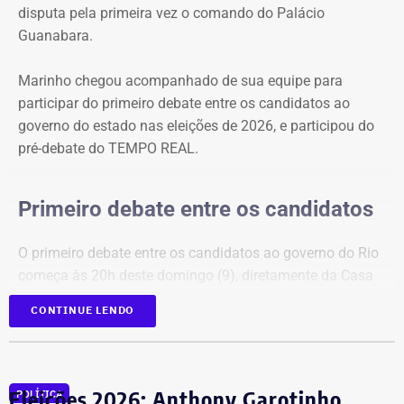
as eleições municipais de 2024 em todo o estado do Rio
disputa pela primeira vez o comando do Palácio
e, agora, amplia a cobertura para a disputa pelo governo
Guanabara.
fluminense.
Marinho chegou acompanhado de sua equipe para
Acompanhe a transmissão e a cobertura em tempo real
participar do primeiro debate entre os candidatos ao
do primeiro debate entre os candidatos ao governo do
governo do estado nas eleições de 2026, e participou do
Rio.
pré-debate do TEMPO REAL.
Primeiro debate entre os candidatos
O primeiro debate entre os candidatos ao governo do Rio
começa às 20h deste domingo (9), diretamente da Casa
Firjan, em Botafogo, na Zona Sul. O encontro terá
CONTINUE LENDO
transmissão ao vivo pela Band, na TV aberta, pela
BandNews FM Rio (90.3 FM) e pelo
YouTube do TEMPO
REAL
, em parceria com a emissora.
Eleições 2026: Anthony Garotinho
POLÍTICA