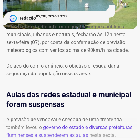
contra o oficial em decorrência do Processo
Administrativo Disciplinar (PAD) por denúncias de
07/08/2026 10:32
assédio sexual e moral contra bombeiras subordinadas.
Redação
A Prefeitura do Rio informou que os parques públicos
municipais, urbanos e naturais, fecharão às 12h nesta
sexta-feira (07), por conta da confirmação de previsão
meteorológica com ventos acima de 90km/h na cidade.
De acordo com o anúncio, o objetivo é resguardar a
segurança da população nessas áreas.
Aulas das redes estadual e municipal
foram suspensas
A previsão de vendaval e chegada de uma frente fria
também levou o
governo do estado e diversas prefeituras
fluminenses a suspenderem as aulas
nesta sexta.