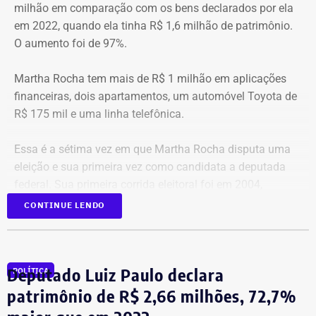
milhão em comparação com os bens declarados por ela
em 2022, quando ela tinha R$ 1,6 milhão de patrimônio.
O aumento foi de 97%.
Martha Rocha tem mais de R$ 1 milhão em aplicações
financeiras, dois apartamentos, um automóvel Toyota de
R$ 175 mil e uma linha telefônica.
Essa é a sétima vez em que Martha Rocha disputa uma
eleição e sua primeira vez como candidata a deputada
federal. Sua primeira corrida eleitoral foi em 2004,
quando foi candidata a vice-prefeita na chapa de Bittar
CONTINUE LENDO
para a Prefeitura do Rio. Na época, ela não declarou bens.
Em 2006, ela foi candidata a deputada estadual. No
Deputado Luiz Paulo declara
POLÍTICA
acumulado dos últimos vinte anos, a expansão nominal
do patrimônio dela foi de R$ 2,9 milhões.
patrimônio de R$ 2,66 milhões, 72,7%