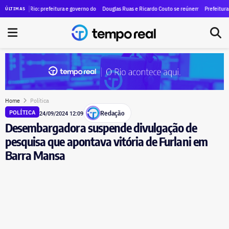
sindicato denuncia caso ao MPT e cobra cobra reintegração
o Rio: prefeitura e governo do estado recomendam encerramento de atividades não-essenciais ne
Douglas Ruas e Ricardo Couto se reúnem para discutir indicados
Prefeitura amplia oper
ÚLTIMAS
Home
Política
Redação
POLÍTICA
24/09/2024 12:09
Desembargadora suspende divulgação de
pesquisa que apontava vitória de Furlani em
Barra Mansa