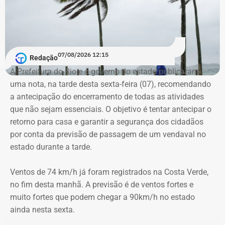
feira uma denúncia no Ministério Público do Trabalho
pedindo a anulação das demissões e a reintegração dos
trabalhadores dispensados.
Além da medida judicial, o SINTSAMA convocou uma
07/08/2026 12:15
Redação
assembleia para a próxima quarta-feira (12), às 10h, em
A Prefeitura do Rio e o governo do estado publicaram
frente à sede da Rio + Saneamento, em Santa Cruz, para
uma nota, na tarde desta sexta-feira (07), recomendando
discutir os próximos passos da mobilização.
a antecipação do encerramento de todas as atividades
que não sejam essenciais. O objetivo é tentar antecipar o
“Independentemente do resultado da conversa de hoje,
retorno para casa e garantir a segurança dos cidadãos
vamos lutar pela manutenção dos empregos e pelo
por conta da previsão de passagem de um vendaval no
direito dos trabalhadores. A categoria não vai aceitar
estado durante a tarde.
demissões sem diálogo”, disse o presidente do sindicato.
Ventos de 74 km/h já foram registrados na Costa Verde,
no fim desta manhã. A previsão é de ventos fortes e
muito fortes que podem chegar a 90km/h no estado
ainda nesta sexta.