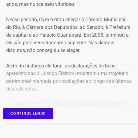
anos, mas nunca saiu vitorioso.
utilização do aplicativo Jaé. Eles não recebem qualquer
tipo de pagamento dos usuários. A aquisição do período
Nesse período, Cyro tentou chegar à Câmara Municipal
de estacionamento é realizada exclusivamente pelo
do Rio, à Câmara dos Deputados, ao Senado, à Prefeitura
aplicativo.
da capital e ao Palácio Guanabara. Em 2008, terminou a
eleição para vereador como suplente. Nas demais
Mais de 37 mil validação na Lagoa
disputas, não conseguiu se eleger.
Implantado no dia 17 de julho em cerca de 900 vagas no
Além do histórico eleitoral, as declarações de bens
entorno da Lagoa Rodrigo de Freitas, o projeto piloto do
apresentadas à Justiça Eleitoral mostram uma trajetória
Rio Rotativo Digital já contabiliza mais de 37 mil
patrimonial marcada por oscilações ao longo das últimas
validações de períodos de estacionamento de duas
duas décadas.
horas. A experiência permitiu aperfeiçoar a operação
antes da expansão para outras regiões da cidade,
Em 2006 e 2008, o candidato informou possuir R$ 90 mil
consolidando um modelo de estacionamento mais
em bens. O valor subiu para R$ 300 mil em 2012, caiu
CONTINUE LENDO
moderno, digital e eficiente.
para R$ 216 mil em 2016 e voltou a crescer para R$ 530
mil em 2018.