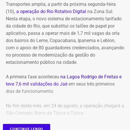
Transportes amplia, a partir da próxima segunda-feira
mandantes do assassinato da vereadora Marielle Franco
(10),
a operação do Rio Rotativo Digital
na Zona Sul.
e do motorista Anderson Gome.
Nesta etapa, o novo sistema de estacionamento tarifado
da cidade do Rio, que substitui os talões de papel por
A indicação fica sob responsabilidade da Alerj e Couto
aplicativo, passa a operar mais de 1,7 mil vagas da orla
sinalizou que não interferirá, desde que o escolhido não
dos bairros do Leme, Copacabana, Ipanema e Leblon,
seja ligado ao grupo político de Cláudio Castro. Douglas
com o apoio de 80 guardadores credenciados, avançando
Ruas convocou uma reunião do Colégio de Líderes, que
no processo de modernização da gestão do
deve acontecer já na próxima segunda-feira (10) para
estacionamento público na cidade.
resolver as duas situações. O objetivo deve ser definir um
cronograma para publicação do edital da vaga do
A primeira fase aconteceu
na Lagoa Rodrigo de Freitas e
Tribunal de Contas, além de prazos para sabatinas e
teve 7,6 mil validações do Jaé
em seus três primeiros
votações.
dias de funcionamento.
Os candidatos deverão comprovar:
No fim deste mês, em 24 de agosto, a operação chegará a
São Conrado, Barra da Tijuca e Tijuca.
idade entre 35 e 70 anos
reputação ilibada
CONTINUE LENDO
notório conhecimento em áreas como Direito, Economia,