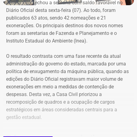
O Instituto Nacional de Meteorologia (Inmet) emitiu
A Casa Civil fechou a semana com saldo favorável no
avisos de vendaval para o estado do Rio entre quinta-
Diário Oficial desta sexta-feira (07). Ao todo, foram
feira (06) e sábado (08).
publicados 63 atos, sendo 42 nomeações e 21
exonerações. Os principais destinos dos novos nomes
Durante o período, o estado está sob aviso amarelo, de
foram as seretarias de Fazenda e Planejamento e o
perigo potencial, com previsão de ventos entre 40 km/h e
Instituto Estadual do Ambiente (Inea).
60 km/h.
O resultado contrasta com uma fase recente da atual
Já para esta sexta, o Inmet emitiu um aviso laranja para
administração do governo do estado, marcada por uma
ventos costeiros em áreas do litoral fluminense, incluindo
política de enxugamento da máquina pública, quando as
as regiões das Baixadas Litorâneas e do Norte
edições do Diário Oficial registravam maior volume de
Fluminense.
exonerações em meio a medidas de contenção de
despesas. Desta vez, a Casa Civil priorizou a
O alerta vale durante todo o dia e indica que a
recomposição de quadros e a ocupação de cargos
intensificação dos ventos pode provocar movimentação
estratégicos em áreas consideradas centrais para a
de dunas sobre construções na orla. Entre os municípios
gestão estadual.
incluídos estão Cabo Frio, Arraial do Cabo, Armação dos
Búzios e Campos dos Goytacazes.