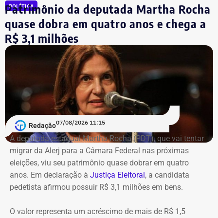
Patrimônio da deputada Martha Rocha
POLÍTICA
O maior patrimônio da série foi registrado em 2020,
quando Cyro declarou R$ 565 mil. Na eleição municipal
quase dobra em quatro anos e chega a
de 2024, porém, o montante caiu para R$ 140 mil. Já em
R$ 3,1 milhões
2026, houve nova alta, para R$ 385.400.
Na comparação com a declaração apresentada em 2024,
o patrimônio cresceu 175,3%. Apesar da recuperação, o
valor ainda está 31,8% abaixo do pico registrado em
2020.
07/08/2026 11:15
Redação
A deputada estadual Martha Rocha (PDT), que vai tentar
migrar da Alerj para a Câmara Federal nas próximas
eleições, viu seu patrimônio quase dobrar em quatro
anos. Em declaração à
Justiça Eleitoral
, a candidata
pedetista afirmou possuir R$ 3,1 milhões em bens.
O valor representa um acréscimo de mais de R$ 1,5