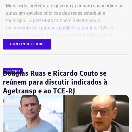
Mais cedo, prefeitura e governo já tinham suspendido as
aulas em escolas públicas das redes estadual e
municipal. A prefeitura também determinou o
fechamento dos parques públicos a partir de 12h
. O
governo do estado disse que monitora a situação e
orientou a população a acompanhar os alertas da Defesa
CONTINUE LENDO
Civil.
Douglas Ruas e Ricardo Couto se
POLÍTICA
reúnem para discutir indicados à
Agetransp e ao TCE-RJ