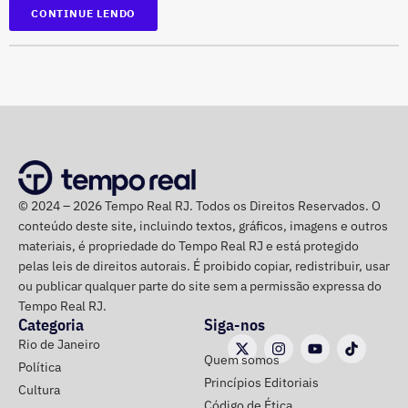
Três casas, o mesmo destino
CONTINUE LENDO
O principal destaque desta manhã teve destino definido:
Fazenda, Planejamento e Inea foram as três estruturas
que concentraram a maior parte das nomeações.
Campeã absoluta do dia, a Secretaria de Estado de
Planejamento e Gestão recebeu 11 nomeações e 3
exonerações. O reforço abrange desde funções
© 2024 – 2026 Tempo Real RJ. Todos os Direitos Reservados. O
operacionais de assistente até postos estratégicos de
conteúdo deste site, incluindo textos, gráficos, imagens e outros
assessor e coordenador.
materiais, é propriedade do Tempo Real RJ e está protegido
pelas leis de direitos autorais. É proibido copiar, redistribuir, usar
Na Secretaria de Estado de Fazenda, foram publicadas 8
ou publicar qualquer parte do site sem a permissão expressa do
nomeações contra apenas 1 exoneração. A
Tempo Real RJ.
movimentação na pasta foi impulsionada pela aplicação
Categoria
Siga-nos
de decretos de reestruturação organizacional,
Rio de Janeiro
Quem somos
promovendo novos chefes de departamento, assessores
Política
Princípios Editoriais
e assistentes técnicos.
Cultura
Código de Ética