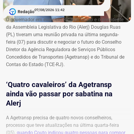
07/08/2026 11:42
Redação
O governador em exercício Ricardo Couto e o presidente
da Assembleia Legislativa do Rio (Alerj) Douglas Ruas
(PL) tiveram uma reunião privada na última segunda-
feira (07) para discutir e negociar o futuro do Conselho
Diretor da Agência Reguladora de Serviços Públicos
Concedidos de Transportes (Agetransp) e do Tribunal de
Contas do Estado (TCE-RJ).
‘Quatro cavaleiros’ da Agetransp
ainda vão passar por sabatina na
Alerj
A Agetransp precisa de quatro novos conselheiros,
processo que teve atualizações na última quarta-feira
(05),
quando Couto indicou quatro pessoas para compor