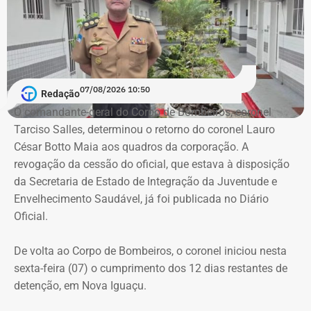
07/08/2026 10:50
Redação
O comandante-geral do Corpo de Bombeiros, coronel
Tarciso Salles, determinou o retorno do coronel Lauro
César Botto Maia aos quadros da corporação. A
revogação da cessão do oficial, que estava à disposição
Patrimônio de Luiz Paulo cresceu em
da Secretaria de Estado de Integração da Juventude e
todas as eleições desde 2010
Envelhecimento Saudável, já foi publicada no Diário
Oficial.
As declarações apresentadas à Justiça Eleitoral mostram
crescimento contínuo do patrimônio do deputado ao
De volta ao Corpo de Bombeiros, o coronel iniciou nesta
longo das últimas cinco eleições.
sexta-feira (07) o cumprimento dos 12 dias restantes de
detenção, em Nova Iguaçu.
Entre 2010 e 2014, o patrimônio aumentou 29,85%. De