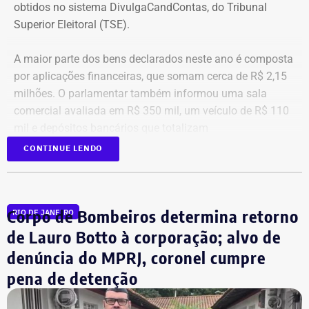
obtidos no sistema DivulgaCandContas, do Tribunal
Superior Eleitoral (TSE).
A maior parte dos bens declarados neste ano é composta
por aplicações financeiras, que somam cerca de R$ 2,15
milhões. O parlamentar também informou uma sala
comercial avaliada em R$ 350 mil, um veículo de R$ 110
mil e depósitos bancários que totalizam
aproximadamente R$ 51,6 mil.
CONTINUE LENDO
Corpo de Bombeiros determina retorno
RIO DE JANEIRO
de Lauro Botto à corporação; alvo de
denúncia do MPRJ, coronel cumpre
pena de detenção